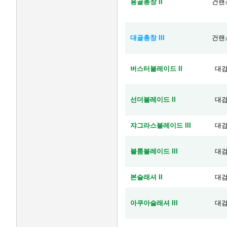
용골총창 II
건랜
대골총창 III
건랜
버스터블레이드 II
대
선더블레이드 II
대
쟈그라스블레이드 III
대
블룸블레이드 III
대
본슬래셔 II
대
아쿠아슬래셔 III
대