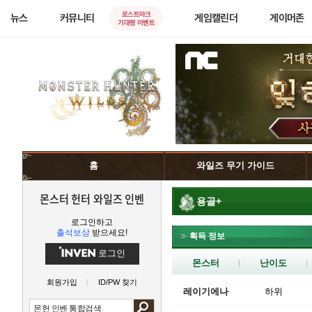
로스트아크
뉴스
커뮤니티
게임캘린더
게이머존
기대평 이벤트
홈
와일즈 무기 가이드
몬스터 헌터 와일즈 인벤
용골+
로그인하고
출석보상
받으세요!
획득 정보
로그인
몬스터
난이도
회원가입
ID/PW 찾기
레이기에나
하위