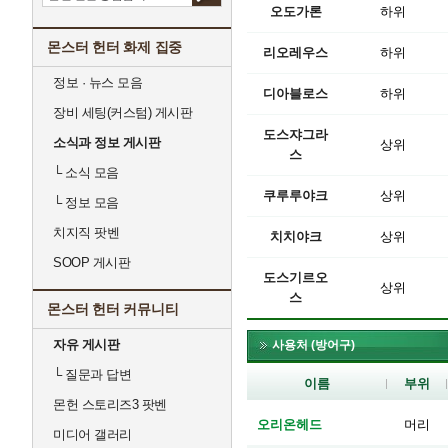
오도가론
하위
몬스터 헌터 화제 집중
리오레우스
하위
정보 · 뉴스 모음
디아블로스
하위
장비 세팅(커스텀) 게시판
도스쟈그라
소식과 정보 게시판
상위
스
└
소식 모음
쿠루루야크
상위
└
정보 모음
치지직 팟벤
치치야크
상위
SOOP 게시판
도스기르오
상위
스
몬스터 헌터 커뮤니티
자유 게시판
사용처 (방어구)
└
질문과 답변
이름
부위
몬헌 스토리즈3 팟벤
오리온헤드
머리
미디어 갤러리