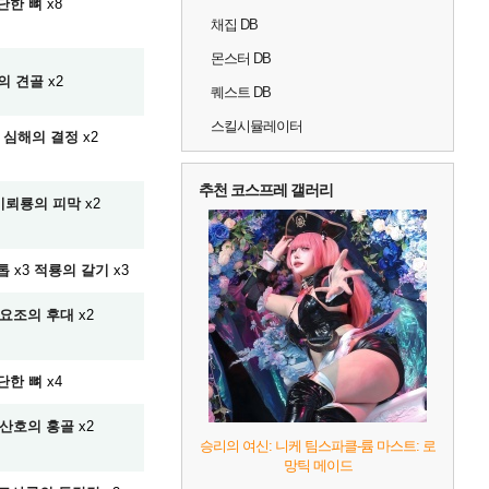
단한 뼈
x8
채집 DB
몬스터 DB
의 견골
x2
퀘스트 DB
스킬시뮬레이터
심해의 결정
x2
추천 코스프레 갤러리
비뢰룡의 피막
x2
톱
x3
적룡의 갈기
x3
요조의 후대
x2
단한 뼈
x4
산호의 홍골
x2
승리의 여신: 니케 팀스파클-륨 마스트: 로
망틱 메이드