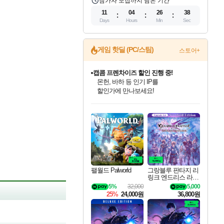
참가자 모집까지 남은 기간
11
04
26
37
Days
Hours
Min
Sec
게임 핫딜 (PC/스팀)
스토어+
캡콤 프렌차이즈 할인 진행 중!
몬헌, 바하 등 인기 IP를
할인가에 만나보세요!
인벤게임즈 8월 특별 할인!
드래곤소드: 어웨이크닝 입점!
문명 7 특별 할인!
마블 투혼 파이팅 소울즈 정식출시!
귀무자: 검의 길 예약 판매 중!
비스트 오브 리인카네이션 정식 출시!
커세어 코브 출시 기념 할인!
더 렐릭 퍼스트 가디언 정식 출시
베데스다 40주년 기념 할인 중!
캡콤 일부 상품 상시 할인
스타워즈 은하계 레이서
로블록스 기프트 카드 공식 입점
인기 퍼블리셔 모음!
스팀으로 만나는 드래곤소드!
조선&고려 DLC 출시 예정
마블 히어로 총 출동&화려한 격투!
10% 할인과
게임프릭 신작 IP
해적'섬'을 발전시키자!
설화x하드코어 액션!
베데스다의 명작들을
몬헌 와일즈 & 드래곤즈 도그마2
인벤게임즈에서 10% 추가 적립
Robux를 가장 안전하고
최대 90% 할인가를 만나보세요!
네이버혜택과 함께 만나보세요!
50%할인&추가 적립까지!
네이버 포인트 혜택까지!
이니&베니 혜택까지!
네이버 혜택가와 함께 예약하세요!
할인&네이버혜택으로 만나보세요!
네이버페이 혜택과 만나보세요!
40주년 프로모션으로 만나보세요!
일부 에디션 상시 할인!
혜택으로 예약 판매 중
편안하게 충전하세요
팰월드 Palworld
그랑블루 판타지 리
링크 엔드리스 라그
나로크 업그레이드
5%
32,000
5,000
킷 Granblue Fantasy
25%
24,000원
36,800원
Relink Endless Ragn
arok Upgrade Kit DL
C