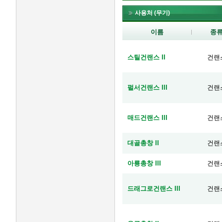
사용처 (무기)
이름
종
스틸건랜스 II
건랜
펄서건랜스 III
건랜
매드건랜스 III
건랜
대골총창 II
건랜
아룡총창 III
건랜
드래그로건랜스 III
건랜