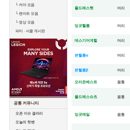
└
커마 모음
풀드레스햇
머리
└
팬아트 모음
└
영상 모음
잉곳헬름
머리
파티 · 서클 게시판
데스기어게힐
머리
본헬름α
머리
본헬름β
머리
오리온베스트
몸통
풀드레스슈츠
몸통
공통 커뮤니티
오픈 이슈 갤러리
잉곳메일
몸통
오늘의 핫벤