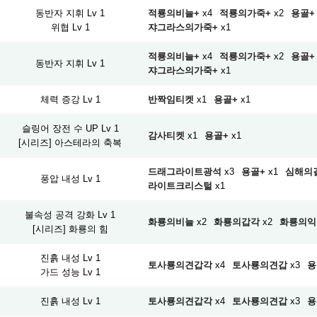
동반자 지휘 Lv 1
적룡의비늘+
x4
적룡의가죽+
x2
용골+
위협 Lv 1
쟈그라스의가죽+
x1
적룡의비늘+
x4
적룡의가죽+
x2
용골+
동반자 지휘 Lv 1
쟈그라스의가죽+
x1
체력 증강 Lv 1
반짝임티켓
x1
용골+
x1
슬링어 장전 수 UP Lv 1
감사티켓
x1
용골+
x1
[시리즈] 아스테라의 축복
드래그라이트광석
x3
용골+
x1
심해의
풍압 내성 Lv 1
라이트크리스털
x1
불속성 공격 강화 Lv 1
화룡의비늘
x2
화룡의갑각
x2
화룡의익
[시리즈] 화룡의 힘
진흙 내성 Lv 1
토사룡의견갑각
x4
토사룡의견갑
x3
용
가드 성능 Lv 1
진흙 내성 Lv 1
토사룡의견갑각
x4
토사룡의견갑
x3
용