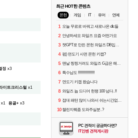
최근 HOT한 콘텐츠
몬헌
게임
IT
유머
연예
1
오늘 무료로 바꿔고 새로나온 dlc들
2
안녕하세요 와일즈 요즘 어떤가요
3
챗GPT로 만든 몬헌 와일즈 DB입니다.
4
펌) 면도기 사면 몬헌 키캡?
5
맨날 찡찡거려도 와일즈 G급은 해야하니까 접속 jpg
결정
x3
6
특수납도 !!!!!!!!!!!!!!!!!!
7
면도기 키캡 왔습니다
라이트크리스털
x1
8
와일즈 늅 드디어 헌랭 100 넘다..!!
9
접대 패턴 많이 나와서 쉬는시간없이 빡딜한것같은데..
x1
용골+
x3
10
챌린지퀘좀 도와주실분..?
PC 견적이 궁금하다면?
IT인벤 견적게시판