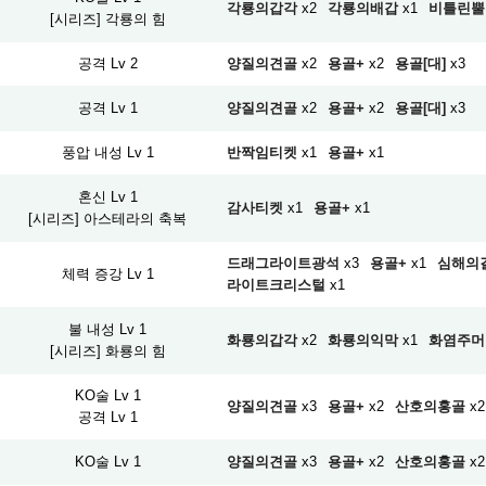
각룡의갑각
x2
각룡의배갑
x1
비틀린뿔
[시리즈] 각룡의 힘
공격 Lv 2
양질의견골
x2
용골+
x2
용골[대]
x3
공격 Lv 1
양질의견골
x2
용골+
x2
용골[대]
x3
풍압 내성 Lv 1
반짝임티켓
x1
용골+
x1
혼신 Lv 1
감사티켓
x1
용골+
x1
[시리즈] 아스테라의 축복
드래그라이트광석
x3
용골+
x1
심해의
체력 증강 Lv 1
라이트크리스털
x1
불 내성 Lv 1
화룡의갑각
x2
화룡의익막
x1
화염주머
[시리즈] 화룡의 힘
KO술 Lv 1
양질의견골
x3
용골+
x2
산호의홍골
x2
공격 Lv 1
KO술 Lv 1
양질의견골
x3
용골+
x2
산호의홍골
x2