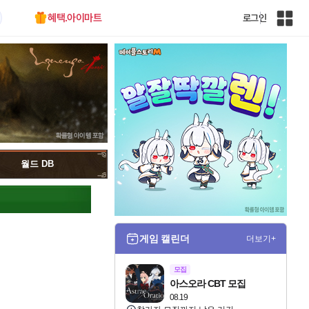
혜택.아이마트
로그인
인
벤
전
체
사
이
트
맵
월드 DB
게임 캘린더
더보기+
모집
아스오라 CBT 모집
08.19