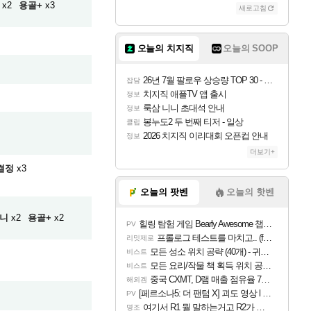
x2
용골+
x3
새로고침
오늘의 치지직
오늘의 SOOP
26년 7월 팔로우 상승량 TOP 30 - 월간 치지직
잡담
치지직 애플TV 앱 출시
정보
룩삼 니니 초대석 안내
정보
봉누도2 두 번째 티저 - 일상
클립
2026 치지직 이리대회 오픈컵 안내
정보
더보기+
결정
x3
오늘의 팟벤
오늘의 핫벤
니
x2
용골+
x2
힐링 탐험 게임 Bearly Awesome 챕터 1 트레일러
PV
프롤로그 테스트를 마치고.. (feat. 리아)
리밋제로
모든 성소 위치 공략 (40개) - 귀환한 영혼 도전과제
비스트
모든 요리/작물 책 획득 위치 공략 (36개) - 미식가 도전과제
비스트
중국 CXMT, D램 매출 점유율 7%…글로벌 4위로 부상
해외겜
[페르소나5: 더 팬텀 X] 괴도 영상 l 타카마키 안·댄싱 스타
PV
여기서 R1 뭘 말하는거고 R2가 뭘말하는걸까요?
명조