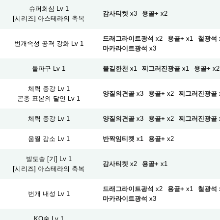
슈퍼회심 Lv 1
감사티켓
x3
용골+
x2
[시리즈] 아스테라의 축복
드래그라이트광석
x2
용골+
x1
철광석
번개속성 공격 강화 Lv 1
마카라이트광석
x3
돌파구 Lv 1
불길한천
x1
찌그러진광골
x1
용골+
x2
체력 증강 Lv 1
양질의견골
x3
용골+
x2
찌그러진광골
곤충 표본의 달인 Lv 1
체력 증강 Lv 1
양질의견골
x3
용골+
x2
찌그러진광골
움찔 감소 Lv 1
반짝임티켓
x1
용골+
x2
발도술 [기] Lv 1
감사티켓
x2
용골+
x1
[시리즈] 아스테라의 축복
드래그라이트광석
x2
용골+
x1
철광석
번개 내성 Lv 1
마카라이트광석
x3
KO술 Lv 1