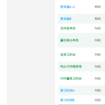
본코일α
허리
[1]
본코일β
허리
오리온부츠
다리
풀드레스부츠
다리
잉곳그리브
다리
데스기어페르제
다리
디아블로그리브
다리
본그리브α
다리
본그리브β
다리