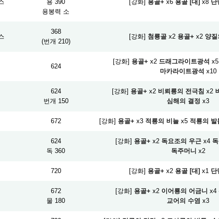
스
용 390
[강화]
용골+
x6
용골 [대]
x8
단
용봉력 소
368
스
[강화]
첨룡골
x2
용골+
x2
양질
(번개 210)
[강화]
용골+
x2
드래그라이트광석
x5
검
624
마카라이트광석
x10
624
[강화]
용골+
x2
비뢰룡의 전극침
x2
검
번개 150
심해의 결정
x3
검
672
[강화]
용골+
x3
적룡의 비늘
x5
적룡의 발
624
[강화]
용골+
x2
독요조의 우근
x4
독
검
독 360
독주머니
x2
검
720
[강화]
용골+
x2
용골 [대]
x1
단
672
[강화]
용골+
x2
이어룡의 어금니
x4
검
물 180
교어의 수염
x3