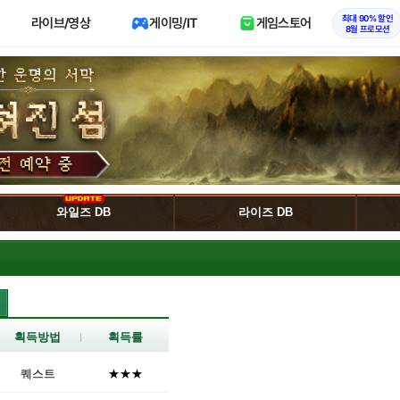
최대 90% 할인
라이브/영상
게이밍/IT
게임스토어
8월 프로모션
와일즈 DB
라이즈 DB
획득방법
획득률
퀘스트
★★★