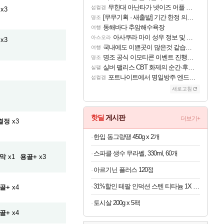
무한대 아난타가 넷이즈 어플 달력에 일정 등록
섭컬겜
x3
[무무기획 · 새출발] 기간 한정 의뢰 이벤트
명조
동해바다 추암해수욕장
여행
아사쿠라 마이 성우 정보 및 주요 필모
아스오라
x3
국내에도 이쁜곳이 많은것 같습니다
여행
명조 공식 이모티콘 이벤트 진행해봤습니다! 참여부터 추첨까지????
명조
실버 팰리스 CBT 화제의 순간·후기 모음
실팰
포트나이트에서 명일방주 엔드필드 [펠리카] 판매 예정
섭컬겜
새로고침
핫딜
게시판
더보기+
결정
x3
한입 동그랑땡 450g x 2개
스파클 생수 무라벨, 330ml, 60개
막
x1
용골+
x3
아르기닌 플러스 120정
31%할인 테팔 인덕션 스텐 티타늄 1X 디네토 프라이팬 28CM
골+
x4
토시살 200g x 5팩
골+
x4