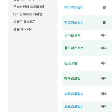
몬스터헌터 스토리즈3
쟈그라스암α
팔
바이오하자드 레퀴엠
드래곤 퀘스트7
쟈그라스암β
팔
풋볼 매니저26
오리온코트
허리
풀드레스코트
허리
잉곳코일
허리
레우스코일
허리
보로스코일α
허리
보로스코일β
허리