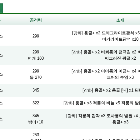
류
공격력
소재
[강화]
용골+
x2
드래그라이트광석
x5
스
299
마카라이트광석
x10
299
[강화]
용골+
x2
비뢰룡의 전극침
x2
스
번개 180
찌그러진 광골
x2
299
[강화]
용골+
x2
이어룡의 어금니
x4
스
물 270
교어의 수염
x3
스
345
[강화]
용골+
x2
용골 [대]
x1
단
스
322
[강화]
용골+
x3
적룡의 비늘
x5
적룡의 발
345
[강화]
각룡의 갑각
x3
토사룡의 발톱
x4
스
방어+10
용골+
x3
253