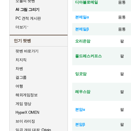
오늘의 팟벤
디아블로메일
몸통
AI 그림 그리기
본메일α
몸통
PC 견적 게시판
더보기
본메일β
몸통
인기 팟벤
오리온암
팔
팟벤 바로가기
풀드레스커프스
팔
치지직
차벤
잉곳암
팔
걸그룹
여행
레우스암
팔
해외게임정보
게임 영상
본암α
팔
HyperX OMEN
브이 라이징
본암β
팔
일곱 개의 대죄: Origin