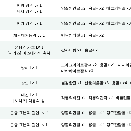
피리 명인 Lv 1
양질의견골
x2
용골+
x2
태고의대골
x3
낚시 명인 Lv 1
피리 명인 Lv 1
양질의견골
x2
용골+
x2
태고의대골
x3
재난대처능력 Lv 1
반짝임티켓
x1
용골+
x2
정령의 가호 Lv 1
감사티켓
x1
용골+
x1
[시리즈] 아스테라의 축복
드래그라이트광석
x2
용골+
x1
대지의
방어 Lv 1
마카라이트광석
x3
장인 Lv 1
불길한천
x1
산호의홍골
x3
용골+
x4
내진 Lv 1
각룡의배갑
x2
각룡의갑각
x2
비틀린뿔
[시리즈] 각룡의 힘
곤충 표본의 달인 Lv 2
양질의견골
x2
용골+
x2
강고한암골
x3
곤충 표본의 달인 Lv 1
양질의견골
x2
용골+
x2
강고한암골
x3