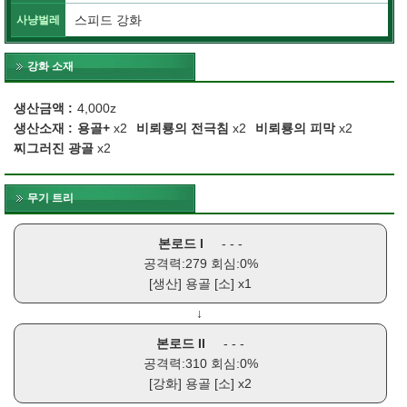
스피드 강화
사냥벌레
강화 소재
생산금액
4,000z
생산소재
용골+
x2
비뢰룡의 전극침
x2
비뢰룡의 피막
x2
찌그러진 광골
x2
무기 트리
본로드 I
- - -
공격력:279 회심:0%
[생산]
용골 [소]
x1
↓
본로드 II
- - -
공격력:310 회심:0%
[강화]
용골 [소]
x2