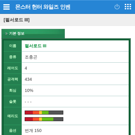
몬스터 헌터 와일즈
인벤
[펄서로드 III]
기본 정보
펄서로드 III
이름
조충곤
종류
4
레어도
434
공격력
10%
회심
- - -
슬롯
예리도
번개 150
옵션