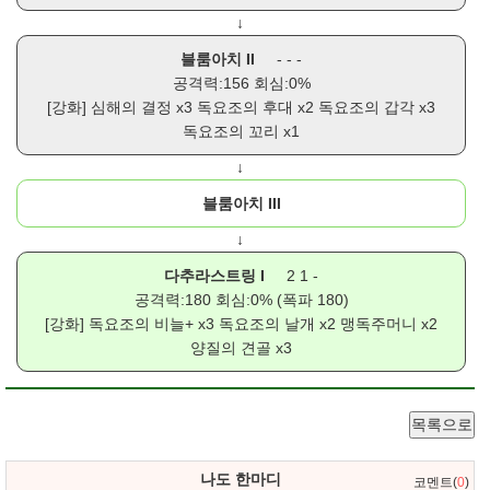
↓
블룸아치 II
- - -
공격력:156 회심:0%
[강화]
심해의 결정
x3
독요조의 후대
x2
독요조의 갑각
x3
독요조의 꼬리
x1
↓
블룸아치 III
↓
다추라스트링 I
2 1 -
공격력:180 회심:0% (폭파 180)
[강화]
독요조의 비늘+
x3
독요조의 날개
x2
맹독주머니
x2
양질의 견골
x3
목록으로
나도 한마디
코멘트(
0
)