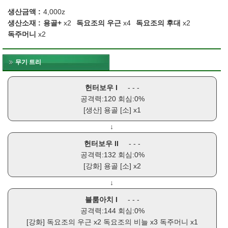
생산금액
4,000z
생산소재
용골+
x2
독요조의 우근
x4
독요조의 후대
x2
독주머니
x2
무기 트리
헌터보우 I
- - -
공격력:120 회심:0%
[생산]
용골 [소]
x1
↓
헌터보우 II
- - -
공격력:132 회심:0%
[강화]
용골 [소]
x2
↓
블룸아치 I
- - -
공격력:144 회심:0%
[강화]
독요조의 우근
x2
독요조의 비늘
x3
독주머니
x1