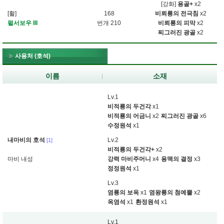
[강화]
용골+
x2
[활]
168
비뢰룡의 전극침
x2
펄서보우 III
번개 210
비뢰룡의 피막
x2
찌그러진 광골
x2
사용처 (호석)
이름
소재
Lv.1
비적룡의 두건각
x1
비적룡의 어금니
x2
찌그러진 광골
x6
수정원석
x1
내마비의 호석
Lv.2
[1]
비적룡의 두건각+
x2
마비 내성
강력 마비주머니
x4
용맥의 결정
x3
정정원석
x1
Lv.3
염룡의 보옥
x1
염왕룡의 첨예뿔
x2
옥염석
x1
환정원석
x1
Lv.1