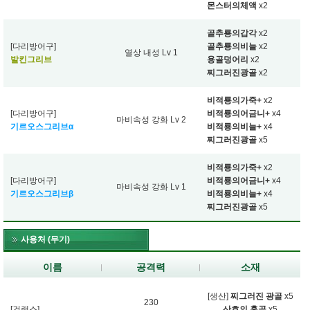
몬스터의체액
x2
골추룡의갑각
x2
[다리방어구]
골추룡의비늘
x2
열상 내성 Lv 1
발킨그리브
용골덩어리
x2
찌그러진광골
x2
비적룡의가죽+
x2
[다리방어구]
비적룡의어금니+
x4
마비속성 강화 Lv 2
기르오스그리브α
비적룡의비늘+
x4
찌그러진광골
x5
비적룡의가죽+
x2
[다리방어구]
비적룡의어금니+
x4
마비속성 강화 Lv 1
기르오스그리브β
비적룡의비늘+
x4
찌그러진광골
x5
사용처 (무기)
이름
공격력
소재
[생산]
찌그러진 광골
x5
230
[건랜스]
산호의 홍골
x5