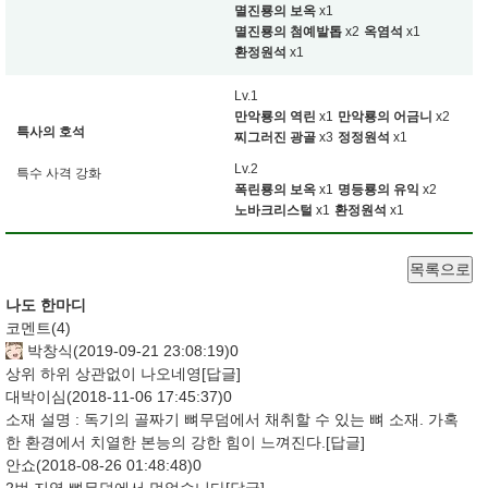
멸진룡의 보옥
x1
멸진룡의 첨예발톱
x2
옥염석
x1
환정원석
x1
Lv.1
만악룡의 역린
x1
만악룡의 어금니
x2
특사의 호석
찌그러진 광골
x3
정정원석
x1
Lv.2
특수 사격 강화
폭린룡의 보옥
x1
명등룡의 유익
x2
노바크리스털
x1
환정원석
x1
목록으로
나도 한마디
코멘트(
4
)
박창식
(2019-09-21 23:08:19)
0
상위 하위 상관없이 나오네영
[답글]
대박이심
(2018-11-06 17:45:37)
0
소재 설명 : 독기의 골짜기 뼈무덤에서 채취할 수 있는 뼈 소재. 가혹
한 환경에서 치열한 본능의 강한 힘이 느껴진다.
[답글]
안쇼
(2018-08-26 01:48:48)
0