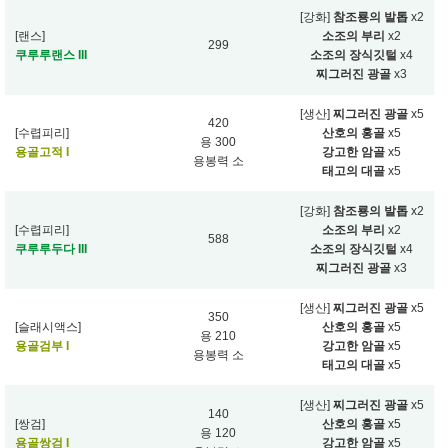
[강화]
참조룡의 발톱
x2
[랜스]
소조의 부리
x2
299
쿠루루랜스 III
소조의 장식깃털
x4
찌그러진 광골
x3
[생산]
찌그러진 광골
x5
420
[수렵피리]
산호의 홍골
x5
용 300
용골고적 I
강고한 암골
x5
용봉력 소
태고의 대골
x5
[강화]
참조룡의 발톱
x2
[수렵피리]
소조의 부리
x2
588
쿠루루두다 III
소조의 장식깃털
x4
찌그러진 광골
x3
[생산]
찌그러진 광골
x5
350
[슬래시액스]
산호의 홍골
x5
용 210
용골검부 I
강고한 암골
x5
용봉력 소
태고의 대골
x5
[생산]
찌그러진 광골
x5
140
[쌍검]
산호의 홍골
x5
용 120
용골쌍검 I
강고한 암골
x5