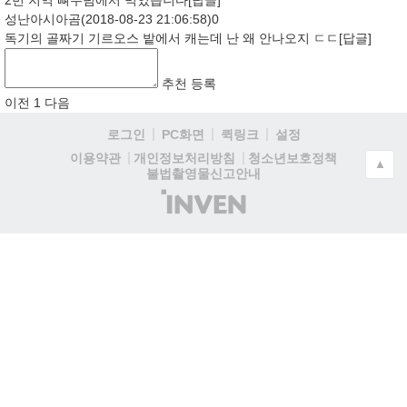
2번 지역 뼈무덤에서 먹었습니다
[답글]
성난아시아곰
(2018-08-23 21:06:58)
0
독기의 골짜기 기르오스 밭에서 캐는데 난 왜 안나오지 ㄷㄷ
[답글]
추천
등록
이전
1
다음
로그인
PC화면
퀵링크
설정
청소년보호정책
이용약관
개인정보처리방침
▲
불법촬영물신고안내
(주)
인
벤