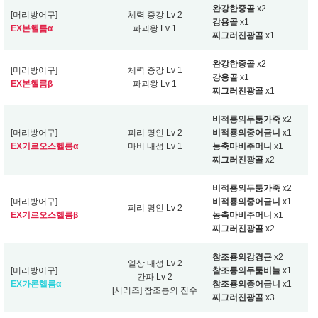
완강한중골
x2
[머리방어구]
체력 증강 Lv 2
강용골
x1
EX본헬름α
파괴왕 Lv 1
찌그러진광골
x1
완강한중골
x2
[머리방어구]
체력 증강 Lv 1
강용골
x1
EX본헬름β
파괴왕 Lv 1
찌그러진광골
x1
비적룡의두툼가죽
x2
[머리방어구]
피리 명인 Lv 2
비적룡의중어금니
x1
EX기르오스헬름α
마비 내성 Lv 1
농축마비주머니
x1
찌그러진광골
x2
비적룡의두툼가죽
x2
[머리방어구]
비적룡의중어금니
x1
피리 명인 Lv 2
EX기르오스헬름β
농축마비주머니
x1
찌그러진광골
x2
참조룡의강경근
x2
열상 내성 Lv 2
[머리방어구]
참조룡의두툼비늘
x1
간파 Lv 2
EX가론헬름α
참조룡의중어금니
x1
[시리즈] 참조룡의 진수
찌그러진광골
x3