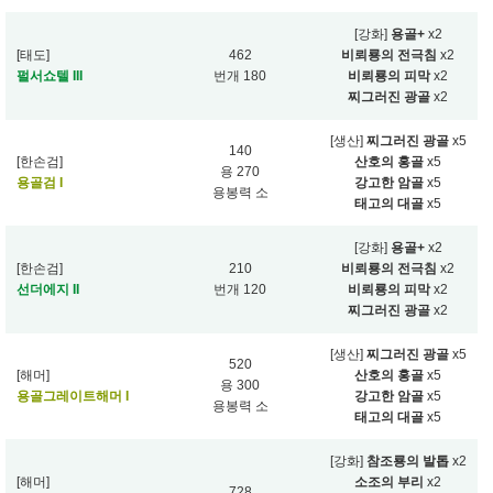
[강화]
용골+
x2
[태도]
462
비뢰룡의 전극침
x2
펄서쇼텔 III
번개 180
비뢰룡의 피막
x2
찌그러진 광골
x2
[생산]
찌그러진 광골
x5
140
[한손검]
산호의 홍골
x5
용 270
용골검 I
강고한 암골
x5
용봉력 소
태고의 대골
x5
[강화]
용골+
x2
[한손검]
210
비뢰룡의 전극침
x2
선더에지 II
번개 120
비뢰룡의 피막
x2
찌그러진 광골
x2
[생산]
찌그러진 광골
x5
520
[해머]
산호의 홍골
x5
용 300
용골그레이트해머 I
강고한 암골
x5
용봉력 소
태고의 대골
x5
[강화]
참조룡의 발톱
x2
[해머]
소조의 부리
x2
728