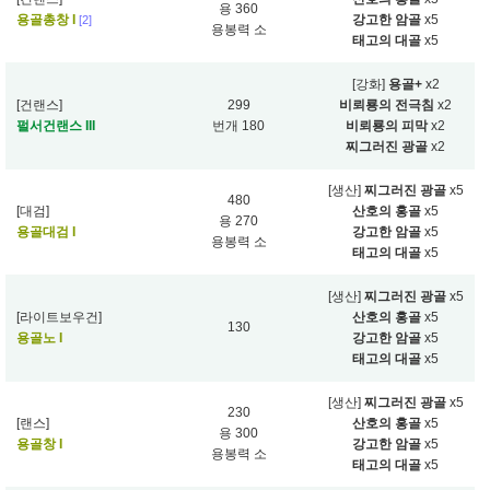
용 360
용골총창 I
강고한 암골
x5
[2]
용봉력 소
태고의 대골
x5
[강화]
용골+
x2
[건랜스]
299
비뢰룡의 전극침
x2
펄서건랜스 III
번개 180
비뢰룡의 피막
x2
찌그러진 광골
x2
[생산]
찌그러진 광골
x5
480
[대검]
산호의 홍골
x5
용 270
용골대검 I
강고한 암골
x5
용봉력 소
태고의 대골
x5
[생산]
찌그러진 광골
x5
[라이트보우건]
산호의 홍골
x5
130
용골노 I
강고한 암골
x5
태고의 대골
x5
[생산]
찌그러진 광골
x5
230
[랜스]
산호의 홍골
x5
용 300
용골창 I
강고한 암골
x5
용봉력 소
태고의 대골
x5