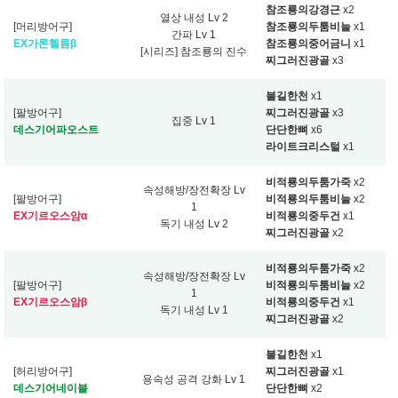
참조룡의강경근
x2
열상 내성 Lv 2
[머리방어구]
참조룡의두툼비늘
x1
간파 Lv 1
EX가론헬름β
참조룡의중어금니
x1
[시리즈] 참조룡의 진수
찌그러진광골
x3
불길한천
x1
[팔방어구]
찌그러진광골
x3
집중 Lv 1
데스기어파오스트
단단한뼈
x6
라이트크리스털
x1
비적룡의두툼가죽
x2
속성해방/장전확장 Lv
[팔방어구]
비적룡의두툼비늘
x2
1
EX기르오스암α
비적룡의중두건
x1
독기 내성 Lv 2
찌그러진광골
x2
비적룡의두툼가죽
x2
속성해방/장전확장 Lv
[팔방어구]
비적룡의두툼비늘
x2
1
EX기르오스암β
비적룡의중두건
x1
독기 내성 Lv 1
찌그러진광골
x2
불길한천
x1
[허리방어구]
찌그러진광골
x1
용속성 공격 강화 Lv 1
데스기어네이블
단단한뼈
x2