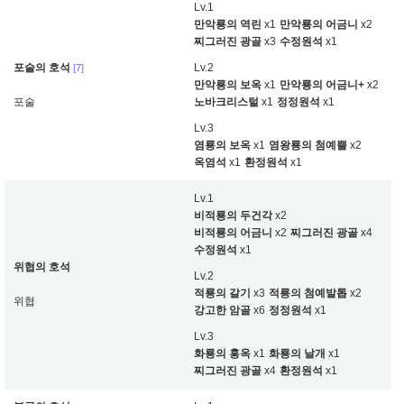
Lv.1
만악룡의 역린
x1
만악룡의 어금니
x2
찌그러진 광골
x3
수정원석
x1
포술의 호석
Lv.2
[7]
만악룡의 보옥
x1
만악룡의 어금니+
x2
포술
노바크리스털
x1
정정원석
x1
Lv.3
염룡의 보옥
x1
염왕룡의 첨예뿔
x2
옥염석
x1
환정원석
x1
Lv.1
비적룡의 두건각
x2
비적룡의 어금니
x2
찌그러진 광골
x4
수정원석
x1
위협의 호석
Lv.2
적룡의 갈기
x3
적룡의 첨예발톱
x2
위협
강고한 암골
x6
정정원석
x1
Lv.3
화룡의 홍옥
x1
화룡의 날개
x1
찌그러진 광골
x4
환정원석
x1