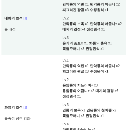
만악룡의 역린
x1
만악룡의 어금니
x2
찌그러진 광골
x3
수정원석
x1
내화의 호석
Lv.2
[1]
만악룡의 보옥
x1
만악룡의 어금니+
x2
불 내성
대지의 결정
x4
정정원석
x1
Lv.3
용기의 증표G
x1
화룡의 홍옥
x1
폭염주머니
x3
환정원석
x1
Lv.1
만악룡의 역린
x1
만악룡의 어금니
x2
찌그러진 광골
x3
수정원석
x1
Lv.2
용암룡의 지느러미+
x3
용암룡의 어금니+
x2
대지의 결정
x6
정정원석
x1
Lv.3
화염의 호석
[1]
염룡의 보옥
x1
염왕룡의 첨예뿔
x2
폭염주머니
x3
환정원석
x1
불속성 공격 강화
Lv.4
만악룡의 하늘비늘
x1