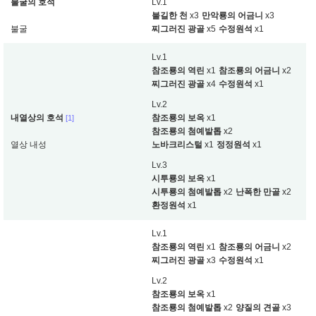
불굴의 호석
Lv.1
불길한 천
x3
만악룡의 어금니
x3
불굴
찌그러진 광골
x5
수정원석
x1
Lv.1
참조룡의 역린
x1
참조룡의 어금니
x2
찌그러진 광골
x4
수정원석
x1
Lv.2
내열상의 호석
참조룡의 보옥
x1
[1]
참조룡의 첨예발톱
x2
열상 내성
노바크리스털
x1
정정원석
x1
Lv.3
시투룡의 보옥
x1
시투룡의 첨예발톱
x2
난폭한 만골
x2
환정원석
x1
Lv.1
참조룡의 역린
x1
참조룡의 어금니
x2
찌그러진 광골
x3
수정원석
x1
Lv.2
참조룡의 보옥
x1
참조룡의 첨예발톱
x2
양질의 견골
x3