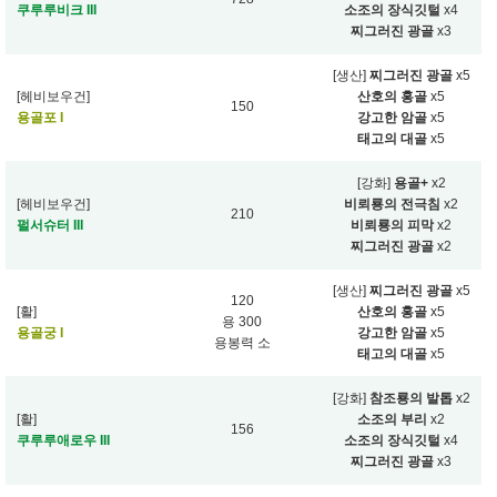
쿠루루비크 III
소조의 장식깃털
x4
찌그러진 광골
x3
[생산]
찌그러진 광골
x5
[헤비보우건]
산호의 홍골
x5
150
용골포 I
강고한 암골
x5
태고의 대골
x5
[강화]
용골+
x2
[헤비보우건]
비뢰룡의 전극침
x2
210
펄서슈터 III
비뢰룡의 피막
x2
찌그러진 광골
x2
[생산]
찌그러진 광골
x5
120
[활]
산호의 홍골
x5
용 300
용골궁 I
강고한 암골
x5
용봉력 소
태고의 대골
x5
[강화]
참조룡의 발톱
x2
[활]
소조의 부리
x2
156
쿠루루애로우 III
소조의 장식깃털
x4
찌그러진 광골
x3