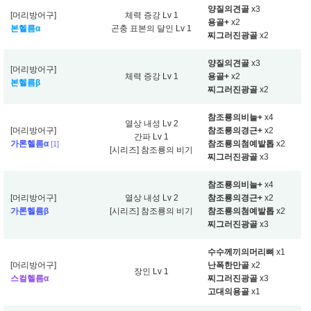
양질의견골
x3
[머리방어구]
체력 증강 Lv 1
용골+
x2
본헬름α
곤충 표본의 달인 Lv 1
찌그러진광골
x2
양질의견골
x3
[머리방어구]
체력 증강 Lv 1
용골+
x2
본헬름β
찌그러진광골
x2
참조룡의비늘+
x4
열상 내성 Lv 2
[머리방어구]
참조룡의경근+
x2
간파 Lv 1
가론헬름α
참조룡의첨예발톱
x2
[1]
[시리즈] 참조룡의 비기
찌그러진광골
x3
참조룡의비늘+
x4
[머리방어구]
열상 내성 Lv 2
참조룡의경근+
x2
가론헬름β
[시리즈] 참조룡의 비기
참조룡의첨예발톱
x2
찌그러진광골
x3
수수께끼의머리뼈
x1
[머리방어구]
난폭한만골
x2
장인 Lv 1
스컬헬름α
찌그러진광골
x3
고대의용골
x1