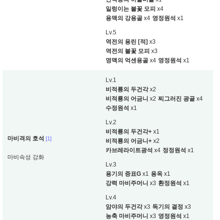
일렁이는 불꽃 모피
x4
용맥의 강용골
x4
영정원석
x1
Lv.5
역전의 용린 [적]
x3
역전의 불꽃 모피
x3
영맥의 억센용골
x4
영정원석
x1
Lv.1
비적룡의 두건각
x2
비적룡의 어금니
x2
찌그러진 광골
x4
수정원석
x1
Lv.2
비적룡의 두건각+
x1
마비격의 호석
[1]
비적룡의 어금니+
x2
카브레라이트광석
x4
정정원석
x1
마비속성 강화
Lv.3
용기의 증표G
x1
용옥
x1
강력 마비주머니
x3
환정원석
x1
Lv.4
암야의 두건각
x3
독기의 결정
x3
농축 마비주머니
x3
영정원석
x1