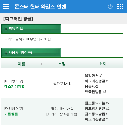
몬스터 헌터 와일즈
인벤
[찌그러진 광골]
획득 정보
독기의 골짜기 뼈무덤에서 채집
사용처 (방어구)
이름
스킬
소재
불길한천
x1
[머리방어구]
찌그러진광골
x1
돌파구 Lv 1
데스기어게힐
용골+
x2
뾰족한발톱
x3
참조룡의비늘
x2
[머리방어구]
열상 내성 Lv 1
참조룡의경근
x1
가론헬름
[시리즈] 참조룡의 힘
참조룡의발톱
x1
찌그러진광골
x1