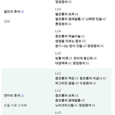
정정원석
x1
Lv.3
달인의 호석
[6]
멸진룡의 보옥
x1
멸진룡의 첨예발톱
x2
난폭한 만골
x2
간파
환정원석
x1
Lv.4
참조룡의 하늘비늘
x1
생명을 자르는 참조
x3
윤기 나는 장식 깃털
x3
영정원석
x1
Lv.5
빙룡 티켓
x1
유리색 용신옥
x1
대영맥옥
x1
명정원석
x1
Lv.1
참조룡의 역린
x1
참조룡의 어금니
x2
찌그러진 광골
x3
수정원석
x1
Lv.2
연마의 호석
참조룡의 보옥
x1
[2]
참조룡의 첨예발톱
x2
숫돌 사용 고속화
노바크리스털
x1
정정원석
x1
Lv.3