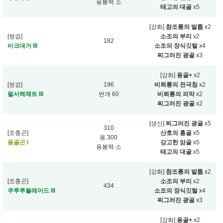
용봉력 소
태고의 대골
x5
[강화]
참조룡의 발톱
x2
[쌍검]
소조의 부리
x2
182
비크대거 III
소조의 장식깃털
x4
찌그러진 광골
x3
[강화]
용골+
x2
[쌍검]
196
비뢰룡의 전극침
x2
펄서해체트 III
번개 60
비뢰룡의 피막
x2
찌그러진 광골
x2
[생산]
찌그러진 광골
x5
310
[조충곤]
산호의 홍골
x5
용 300
용골곤 I
강고한 암골
x5
용봉력 소
태고의 대골
x5
[강화]
참조룡의 발톱
x2
[조충곤]
소조의 부리
x2
434
쿠루루블레이드 III
소조의 장식깃털
x4
찌그러진 광골
x3
[강화]
용골+
x2