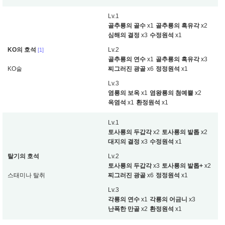
Lv.1
골추룡의 골수
x1
골추룡의 흑유각
x2
심해의 결정
x3
수정원석
x1
KO의 호석
Lv.2
[1]
골추룡의 연수
x1
골추룡의 흑유각
x3
KO술
찌그러진 광골
x6
정정원석
x1
Lv.3
염룡의 보옥
x1
염왕룡의 첨예뿔
x2
옥염석
x1
환정원석
x1
Lv.1
토사룡의 두갑각
x2
토사룡의 발톱
x2
대지의 결정
x3
수정원석
x1
탈기의 호석
Lv.2
토사룡의 두갑각
x3
토사룡의 발톱+
x2
스태미나 탈취
찌그러진 광골
x6
정정원석
x1
Lv.3
각룡의 연수
x1
각룡의 어금니
x3
난폭한 만골
x2
환정원석
x1