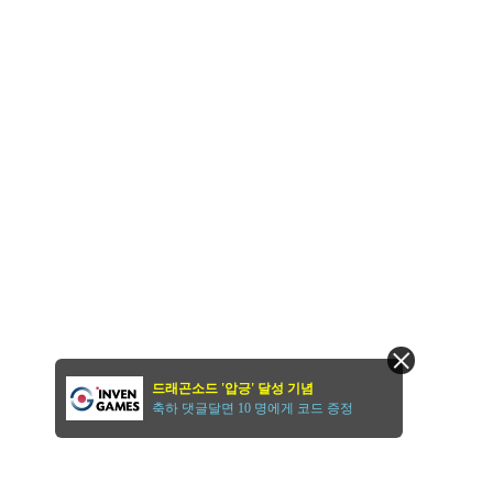
드래곤소드 '압긍' 달성 기념
축하 댓글달면 10 명에게 코드 증정