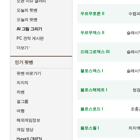
오픈 이슈 갤러리
오늘의 핫벤
우르무호른 II
수렵
오늘의 팟벤
AI 그림 그리기
우르무액스 II
슬래시
PC 견적 게시판
더보기
드래그로액스 III
슬래시
인기 팟벤
블로스액스 I
슬래시
팟벤 바로가기
치지직
블로스해체트 I
쌍
차벤
걸그룹
블로스로드 I
조충
여행
해외게임정보
블로스월 I
차지
게임 영상
HyperX OMEN