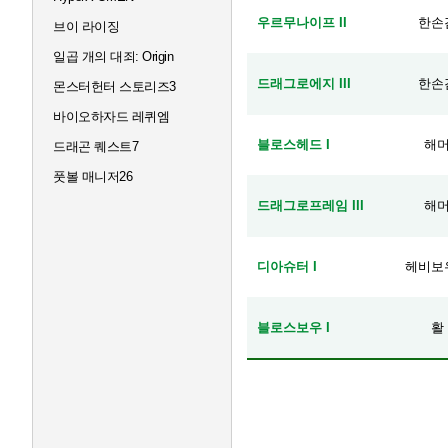
우르무나이프 II
한손
브이 라이징
일곱 개의 대죄: Origin
드래그로에지 III
한손
몬스터헌터 스토리즈3
바이오하자드 레퀴엠
블로스헤드 I
해
드래곤 퀘스트7
풋볼 매니저26
드래그로프레임 III
해
디아슈터 I
헤비보
블로스보우 I
활