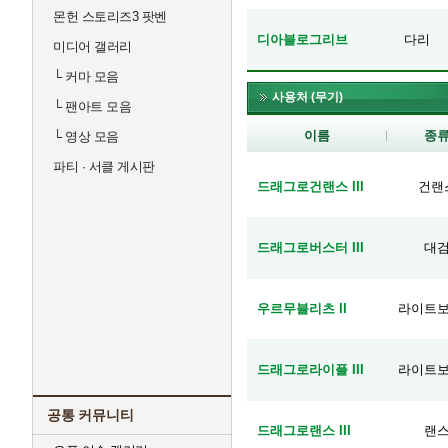
몬헌 스토리즈3 팟벤
디아블로그리브
다리
미디어 갤러리
└
커마 모음
사용처 (무기)
└
팬아트 모음
이름
종
└
영상 모음
파티 · 서클 게시판
드래그로건랜스 III
건랜
드래그로버스터 III
대
우르무블리츠 II
라이트
드래그로라이플 III
라이트
공통 커뮤니티
드래그로랜스 III
랜