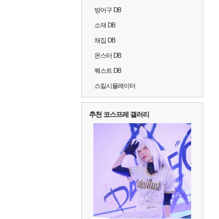
방어구 DB
소재 DB
채집 DB
몬스터 DB
퀘스트 DB
스킬시뮬레이터
추천 코스프레 갤러리