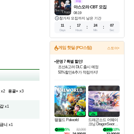
모집
아스오라 CBT 모집
08.19
참가자 모집까지 남은 기간
11
17
24
06
Days
Hours
Min
Sec
게임 핫딜 (PC/스팀)
스토어+
문명 7 특별 할인!
조선&고려 DLC 출시 예정
50%할인&추가 적립까지!
인벤게임즈 8월 특별 할인!
드래곤소드: 어웨이크닝 입점!
마블 투혼 파이팅 소울즈 정식출시!
귀무자: 검의 길 예약 판매 중!
비스트 오브 리인카네이션 정식 출시!
커세어 코브 출시 기념 할인!
더 렐릭 퍼스트 가디언 정식 출시
베데스다 40주년 기념 할인 중!
캡콤 프렌차이즈 할인 진행 중!
캡콤 일부 상품 상시 할인
스타워즈 은하계 레이서
로블록스 기프트 카드 공식 입점
인기 퍼블리셔 모음!
스팀으로 만나는 드래곤소드!
마블 히어로 총 출동&화려한 격투!
10% 할인과
게임프릭 신작 IP
해적'섬'을 발전시키자!
설화x하드코어 액션!
베데스다의 명작들을
몬헌, 바하 등 인기 IP를
몬헌 와일즈 & 드래곤즈 도그마2
인벤게임즈에서 10% 추가 적립
Robux를 가장 안전하고
최대 90% 할인가를 만나보세요!
네이버혜택과 함께 만나보세요!
네이버 포인트 혜택까지!
이니&베니 혜택까지!
네이버 혜택가와 함께 예약하세요!
할인&네이버혜택으로 만나보세요!
네이버페이 혜택과 만나보세요!
40주년 프로모션으로 만나보세요!
할인가에 만나보세요!
일부 에디션 상시 할인!
혜택으로 예약 판매 중
편안하게 충전하세요
x2
용골+
x3
갑
x1
팰월드 Palworld
드래곤소드 어웨이
크닝 DragonSword A
금니
x1
wakening
5%
32,000
10%