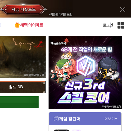
혜택.아이마트
로그인
인
벤
전
체
사
이
트
맵
월드 DB
게임 캘린더
더보기+