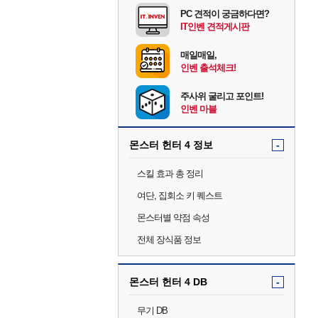
PC 견적이 궁금하다면?
IT인벤 견적게시판
매일매일,
인벤 출석체크!
주사위 굴리고 포인트!
인벤 마블
몬스터 헌터 4 정보
-
스킬 효과 총 정리
여단, 집회소 키 퀘스트
몬스터별 약점 속성
전체 장식품 정보
몬스터 헌터 4 DB
-
무기 DB