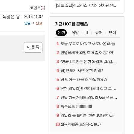
[오늘 끝딜]선글라스 + 자외선차단 냉감원단 스포츠 쿨 마스크 화이트 1매입
코멘트(
1
)
서 폭넓은 용
2018-11-07
답글
신고
최근 HOT한 콘텐츠
몬헌
게임
IT
유머
연예
1
오늘 무료로 바꿔고 새로나온 dlc들
2
안녕하세요 와일즈 요즘 어떤가요
등록
3
챗GPT로 만든 몬헌 와일즈 DB입니다.
4
펌) 면도기 사면 몬헌 키캡?
5
퀸 방어구 해금 왜 안될까요??
6
몬헌 와일즈) 타마미츠네 잡고 그 뒤로 안했는데 복귀하려면 뭐부터..?
7
맨날 찡찡거려도 와일즈 G급은 해야하니까 접속 jpg
8
특수납도 !!!!!!!!!!!!!!!!!!
9
와일즈 늅 드디어 헌랭 100 넘다..!!
10
챌린지퀘좀 도와주실분..?