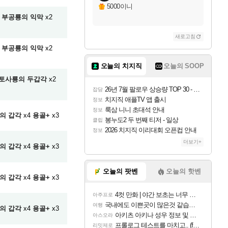
5000이니
부공룡의 익막
x2
새로고침
부공룡의 익막
x2
오늘의 치지직
오늘의 SOOP
토사룡의 두갑각
x2
26년 7월 팔로우 상승량 TOP 30 - 월간 치지직
잡담
치지직 애플TV 앱 출시
정보
룩삼 니니 초대석 안내
정보
의 갑각
x4
용골+
x3
봉누도2 두 번째 티저 - 일상
클립
2026 치지직 이리대회 오픈컵 안내
정보
더보기+
의 갑각
x4
용골+
x3
오늘의 팟벤
오늘의 핫벤
의 갑각
x4
용골+
x3
4컷 만화 | 야간 보초는 너무 힘들어
아주프로
국내에도 이쁜곳이 많은것 같습니다
여행
의 갑각
x4
용골+
x3
아키츠 아키나 성우 정보 및 주요 필모
아스오라
프롤로그 테스트를 마치고.. (feat. 리아)
리밋제로