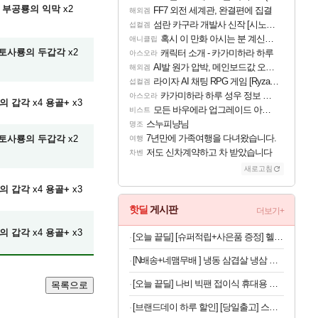
부공룡의 익막
x2
FF7 외전 세계관, 완결편에 집결
해외겜
섬란 카구라 개발사 신작 [시노비 넥서스] 연내 출시 예정
섭컬겜
혹시 이 만화 아시는 분 계신가요
애니클립
토사룡의 두갑각
x2
캐릭터 소개 - 카가미하라 하루
아스오라
AI발 원가 압박, 메인보드값 오르나
해외겜
라이자 AI 채팅 RPG 게임 [RyzaChat: AI] 공개
섭컬겜
카가미하라 하루 성우 정보 및 주요 필모
아스오라
의 갑각
x4
용골+
x3
모든 바우에라 업그레이드 아이템 획득 위치 공략 (89개)
비스트
스누피냥님
명조
7년만에 가족여행을 다녀왔습니다.
토사룡의 두갑각
x2
여행
저도 신차계약하고 차 받았습니다
차벤
새로고침
의 갑각
x4
용골+
x3
핫딜
게시판
더보기+
의 갑각
x4
용골+
x3
[오늘 끝딜] [슈퍼적립+사은품 증정] 헬스헬퍼 맥스컷 프로 크롬 추성훈 다이어트 혈당 체지방 컷팅제 120캡슐, 5개
[N배송+네맴무배 ] 냉동 삼겹살 냉삼 수입 돼지고기 절단 대패삼겹살
[오늘 끝딜] 나비 빅팬 접이식 휴대용 손 선풍기 저소음 BLDC 모터 4000mAh 샌드 카키
목록으로
[브랜드데이 하루 할인] [당일출고] 스파오키즈 콜라보 반팔 파자마 모음