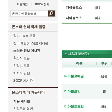
회원가입
ID/PW 찾기
디아블로스
하위
디아블로스
하위
몬스터 헌터 화제 집중
정보 · 뉴스 모음
장비 세팅(커스텀) 게시판
소식과 정보 게시판
사용처 (방어구)
└
소식 모음
이름
부위
└
정보 모음
치지직 팟벤
디아블로메일
몸통
SOOP 게시판
디아블로암
팔
몬스터 헌터 커뮤니티
자유 게시판
디아블로코일
허리
└
질문과 답변