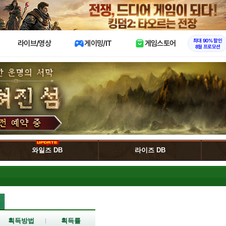
X
최대 90% 할인
라이브/영상
게이밍/IT
게임스토어
8월 프로모션
와일즈 DB
라이즈 DB
획득방법
획득률