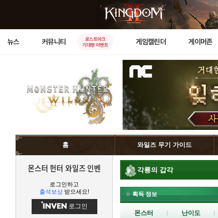
로스트아크
뉴스
커뮤니티
게임캘린더
게이머존
기대평 이벤트
홈
와일즈 무기 가이드
몬스터 헌터 와일즈 인벤
각룡의 갑각
로그인하고
출석보상
받으세요!
획득 정보
로그인
몬스터
난이도