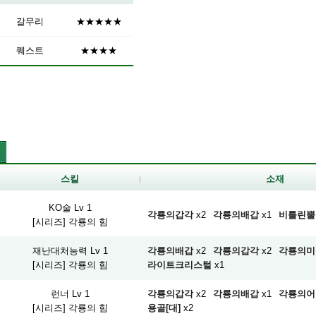
갈무리
★★★★★
퀘스트
★★★★
스킬
소재
KO술 Lv 1
각룡의갑각
x2
각룡의배갑
x1
비틀린뿔
[시리즈] 각룡의 힘
재난대처능력 Lv 1
각룡의배갑
x2
각룡의갑각
x2
각룡의미
[시리즈] 각룡의 힘
라이트크리스털
x1
런너 Lv 1
각룡의갑각
x2
각룡의배갑
x1
각룡의어
[시리즈] 각룡의 힘
용골[대]
x2