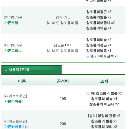
찌그러진광골
x1
참조룡의경근
x3
[허리방어구]
간파 Lv 1
참조룡의발톱
x2
가론코일
[시리즈] 참조룡의 힘
참조룡의어금니
x2
참조룡의역린
x1
참조룡의비늘
x2
[다리방어구]
납도술 Lv 1
참조룡의경근
x1
가론그리브
[시리즈] 참조룡의 힘
참조룡의발톱
x1
드래그라이트광석
x2
사용처 (무기)
이름
공격력
소재
[강화]
참조룡의 발톱
x2
[라이트보우건]
195
참조룡의 비늘
x4
가론라이플 I
참조룡의 어금니
x2
[강화]
양질의 견골
x5
[라이트보우건]
참조룡의 발톱
x2
208
가론라이플 II
참조룡의 꼬리
x2
[1]