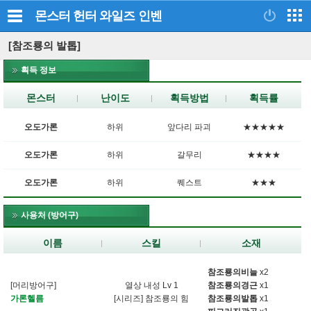
몬스터 헌터 와일즈
인벤
[참조룡의 발톱]
획득 정보
몬스터
난이도
획득방법
획득률
오도가론
하위
앞다리 파괴
★★★★★
오도가론
하위
갈무리
★★★★
오도가론
하위
퀘스트
★★★
사용처 (방어구)
이름
스킬
소재
참조룡의비늘
x2
[머리방어구]
열상 내성 Lv 1
참조룡의경근
x1
가론헬름
[시리즈] 참조룡의 힘
참조룡의발톱
x1