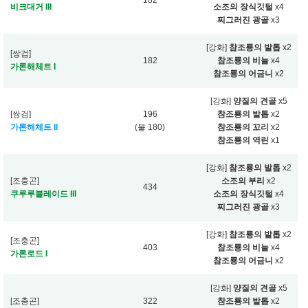
182
비크대거 III
소조의 장식깃털
x4
찌그러진 광골
x3
[강화]
참조룡의 발톱
x2
[쌍검]
182
참조룡의 비늘
x4
가론해체트 I
참조룡의 어금니
x2
[강화]
양질의 견골
x5
[쌍검]
196
참조룡의 발톱
x2
가론해체트 II
(불 180)
참조룡의 꼬리
x2
참조룡의 역린
x1
[강화]
참조룡의 발톱
x2
[조충곤]
소조의 부리
x2
434
쿠루루블레이드 III
소조의 장식깃털
x4
찌그러진 광골
x3
[강화]
참조룡의 발톱
x2
[조충곤]
403
참조룡의 비늘
x4
가론로드 I
참조룡의 어금니
x2
[강화]
양질의 견골
x5
[조충곤]
322
참조룡의 발톱
x2