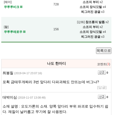
[해머]
소조의 부리
x2
728
쿠루루비크 III
소조의 장식깃털
x4
찌그러진 광골
x3
[강화]
참조룡의 발톱
x2
[활]
소조의 부리
x2
156
쿠루루애로우 III
소조의 장식깃털
x4
찌그러진 광골
x3
목록으로
나도 한마디
코멘트(
3
)
최봉칠
0
(2019-04-17 23:07:16)
포획 금태두개짜리 3번 앞다리 다파괴해도 안뜨는데 버그냐?
[답글]
대박이심
0
(2018-11-07 13:08:48)
소재 설명 : 오도가론의 소재. 양쪽 앞다리 부위 파괴로 입수하기 쉽
다. 재질이 날카롭고 무기에 잘 사용된다.