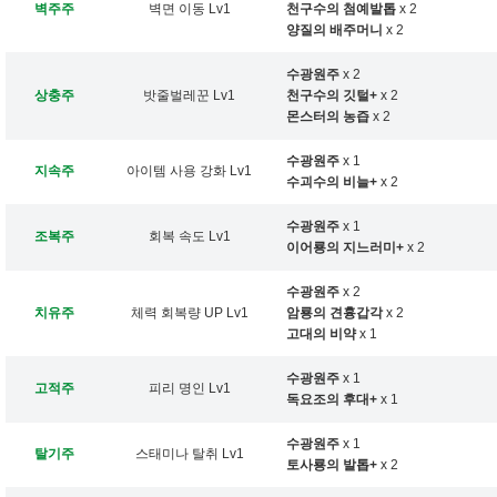
벽주주
벽면 이동 Lv1
천구수의 첨예발톱
x 2
양질의 배주머니
x 2
수광원주
x 2
상충주
밧줄벌레꾼 Lv1
천구수의 깃털+
x 2
몬스터의 농즙
x 2
수광원주
x 1
지속주
아이템 사용 강화 Lv1
수괴수의 비늘+
x 2
수광원주
x 1
조복주
회복 속도 Lv1
이어룡의 지느러미+
x 2
수광원주
x 2
치유주
체력 회복량 UP Lv1
암룡의 견흉갑각
x 2
고대의 비약
x 1
수광원주
x 1
고적주
피리 명인 Lv1
독요조의 후대+
x 1
수광원주
x 1
탈기주
스태미나 탈취 Lv1
토사룡의 발톱+
x 2