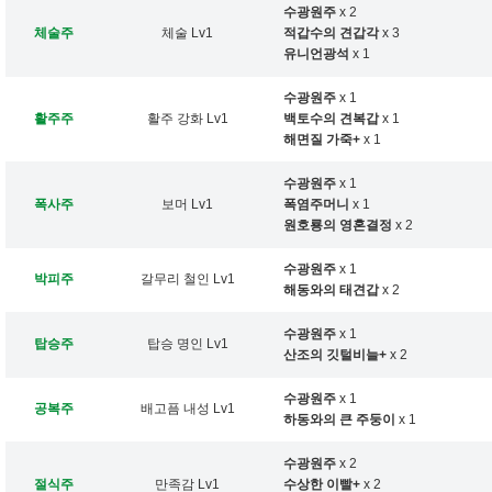
수광원주
x 2
체술주
체술 Lv1
적갑수의 견갑각
x 3
유니언광석
x 1
수광원주
x 1
활주주
활주 강화 Lv1
백토수의 견복갑
x 1
해면질 가죽+
x 1
수광원주
x 1
폭사주
보머 Lv1
폭염주머니
x 1
원호룡의 영혼결정
x 2
수광원주
x 1
박피주
갈무리 철인 Lv1
해동와의 태견갑
x 2
수광원주
x 1
탑승주
탑승 명인 Lv1
산조의 깃털비늘+
x 2
수광원주
x 1
공복주
배고픔 내성 Lv1
하동와의 큰 주둥이
x 1
수광원주
x 2
절식주
만족감 Lv1
수상한 이빨+
x 2