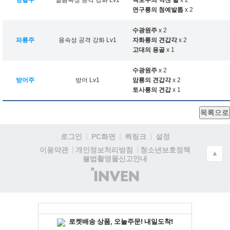
빙결주
얼음속성 공격 강화 Lv1
백토수의 억센 털
x 2
면구룡의 첨예발톱
x 2
수광원주
x 2
파룡주
용속성 공격 강화 Lv1
자화룡의 견갑각
x 2
고대의 용골
x 1
수광원주
x 2
방어주
방어 Lv1
암룡의 견갑각
x 2
토사룡의 견갑
x 1
목록으로
로그인
PC화면
퀵링크
설정
청소년보호정책
이용약관
개인정보처리방침
▲
불법촬영물신고안내
(주)
인
벤