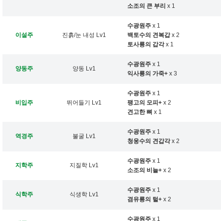
소조의 큰 부리
x 1
수광원주
x 1
이설주
진흙/눈 내성 Lv1
백토수의 견복갑
x 2
토사룡의 갑각
x 1
수광원주
x 1
양동주
양동 Lv1
익사룡의 가죽+
x 3
수광원주
x 1
비입주
뛰어들기 Lv1
팽고의 모피+
x 2
견고한 뼈
x 1
수광원주
x 1
역경주
불굴 Lv1
청웅수의 견갑각
x 2
수광원주
x 1
지학주
지질학 Lv1
소조의 비늘+
x 2
수광원주
x 1
식학주
식생학 Lv1
겸유룡의 털+
x 2
수광원주
x 1