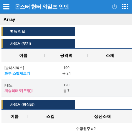
몬스터 헌터 와일즈
인벤
Array
획득 정보
사용처 (무기)
이름
공격력
소재
[슬래시액스]
190
화부 스멜체크리
용 24
[태도]
120
계승의태도[무명] I
불 7
사용처 (장식품)
이름
스킬
생산소재
수광원주
x 2