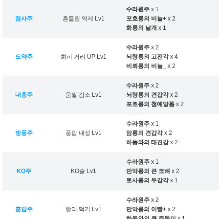
수라원주
x 1
점사주
흔들림 억제 Lv1
포호룡의 비늘+
x 2
화룡의 날개
x 1
수라원주
x 2
도약주
회피 거리 UP Lv1
뇌랑룡의 고전각
x 4
비뢰룡의 비늘_
x 2
수라원주
x 2
내충주
움찔 감소 Lv1
뇌랑룡의 견갑각
x 2
포호룡의 첨예발톱
x 2
수라원주
x 1
방풍주
풍압 내성 Lv1
암룡의 견갑각
x 2
하동와의 태견갑
x 2
수라원주
x 1
KO주
KO술 Lv1
만악룡의 큰 코뼈
x 2
토사룡의 두갑각
x 1
수라원주
x 2
흡입주
빨리 먹기 Lv1
만악룡의 이빨+
x 2
하동와의 큰 주둥이
x 1