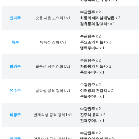
수광원주
x 2
연마주
숫돌 사용 고속화 Lv1
화룡의 예리날개발톱
x 2
겸유룡의 칼꼬리+
x 1
수광원주
x 2
독주
독속성 강화 Lv1
독요조의 비늘+
x 2
맹독주머니
x 1
수광원주
x 2
화염주
불속성 공격 강화 Lv1
자화룡의 비늘+
x 2
폭염주머니
x 1
수광원주
x 2
유수주
물속성 공격 강화 Lv1
이어룡의 견갑각
x 2
큰물주머니
x 1
수광원주
x 2
뇌광주
번개속성 공격 강화 Lv1
진주색 유피
x 2
전격주머니
x 1
수광원주
x 2