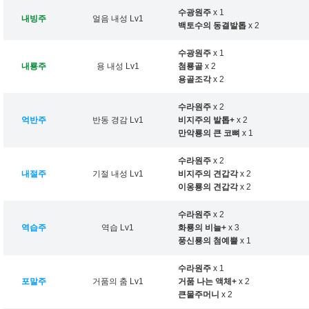
수광원주
x 1
내빙주
얼음 내성 Lv1
백토수의 동결발톱
x 2
수광원주
x 1
내룡주
용 내성 Lv1
첨룡골
x 2
용골조각
x 2
수라원주
x 2
억반주
반동 경감 Lv1
비지주의 발톱+
x 2
만악룡의 큰 코뼈
x 1
수라원주
x 2
내절주
기절 내성 Lv1
비지주의 견갑각
x 2
이옹룡의 견갑각
x 2
수라원주
x 2
역습주
역습 Lv1
화룡의 비늘+
x 3
풍신룡의 첨예뿔
x 1
수라원주
x 1
포말주
거품의 춤 Lv1
거품 나는 액체+
x 2
큰물주머니
x 2