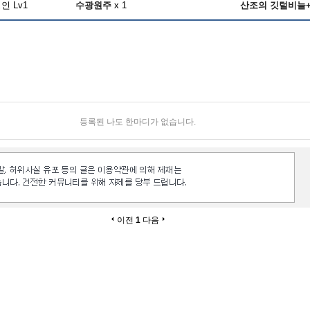
인 Lv1
수광원주
x 1
산조의 깃털비늘
등록된 나도 한마디가 없습니다.
이전
1
다음