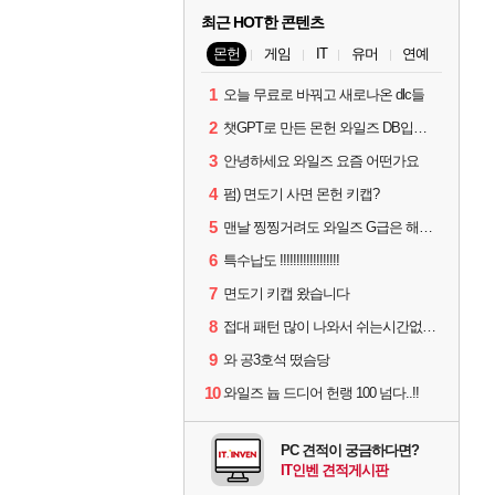
최근 HOT한 콘텐츠
몬헌
게임
IT
유머
연예
1
오늘 무료로 바꿔고 새로나온 dlc들
2
챗GPT로 만든 몬헌 와일즈 DB입니다.
3
안녕하세요 와일즈 요즘 어떤가요
4
펌) 면도기 사면 몬헌 키캡?
5
맨날 찡찡거려도 와일즈 G급은 해야하니까 접속 jpg
6
특수납도 !!!!!!!!!!!!!!!!!!
7
면도기 키캡 왔습니다
8
접대 패턴 많이 나와서 쉬는시간없이 빡딜한것같은데..
9
와 공3호석 떴슴당
10
와일즈 늅 드디어 헌랭 100 넘다..!!
PC 견적이 궁금하다면?
IT인벤 견적게시판