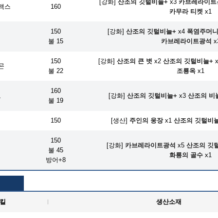
[강화]
산조의 깃털비늘+
x3
카브레라이트
액스
160
카무라 티켓
x1
150
[강화]
산조의 깃털비늘+
x4
폭염주머
검
불 15
카브레라이트광석
x
150
[강화]
산조의 큰 볏
x2
산조의 깃털비늘+
x
곤
불 22
조룡옥
x1
160
도
[강화]
산조의 깃털비늘+
x3
산조의 비
불 19
머
150
[생산]
주인의 웅장
x1
산조의 깃털비
150
[강화]
카브레라이트광석
x5
산조의 깃
머
불 45
화룡의 골수
x1
방어+8
킬
생산소재