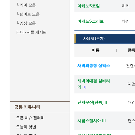
└
커마 모음
아케노S코일
허리
└
팬아트 모음
아케노S그리브
다리
└
영상 모음
파티 · 서클 게시판
사용처 (무기)
이름
종
새벽의총창 실엑스
건랜
새벽의대검 실바리
대
에
[1]
닌자우산[탄룡] II
대
공통 커뮤니티
오픈 이슈 갤러리
시름스랜시아 III
랜
오늘의 핫벤