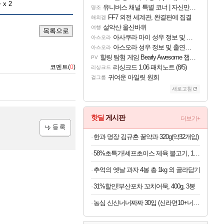
+
x 2
유니버스 채널 특별 코너 | 자신만의 스타일
명조
FF7 외전 세계관, 완결편에 집결
해외겜
설악산 울산바위
여행
목록으로
아사쿠라 마이 성우 정보 및 주요 필모
아스오라
아스오라 성우 정보 및 출연작 모음
아스오라
힐링 탐험 게임 Bearly Awesome 챕터 1 트레일러
PV
코멘트(
0
)
리싱크드 1.06 패치노트 (8/5)
리싱크드
귀여운 아일릿 원희
걸그룹
새로고침
핫딜
게시판
더보기+
한과 명장 김규흔 꿀약과 320g(약32개입)
등록
58%초특가!셰프초이스 제육 불고기, 1.5kg, 1개
추억의 옛날 과자 4봉 총 1kg 외 골라담기
31%할인!부산포차 꼬치어묵, 400g, 3봉
농심 신신너너짜짜 30입 (신라면10+너구리10+짜파게티10)