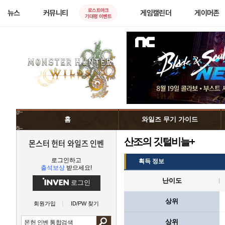
로스트아크
뉴스
커뮤니티
게임캘린더
게이머존
기대평 이벤트
홈
와일즈 무기 가이드
산조의 깃털비늘+
몬스터 헌터 와일즈 인벤
로그인하고
획득 정보
출석보상
받으세요!
난이도
로그인
상위
회원가입
ID/PW 찾기
상위