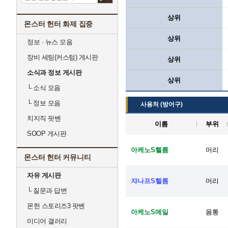
상위
몬스터 헌터 화제 집중
상위
정보 · 뉴스 모음
장비 세팅(커스텀) 게시판
상위
소식과 정보 게시판
상위
└
소식 모음
└
정보 모음
사용처 (방어구)
치지직 팟벤
이름
부위
SOOP 게시판
아케노S헬름
머리
몬스터 헌터 커뮤니티
자유 게시판
쟈나프S헬름
머리
└
질문과 답변
몬헌 스토리즈3 팟벤
아케노S메일
몸통
미디어 갤러리