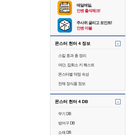
매일매일,
인벤 출석체크!
주사위 굴리고 포인트!
인벤 마블
몬스터 헌터 4 정보
-
스킬 효과 총 정리
여단, 집회소 키 퀘스트
몬스터별 약점 속성
전체 장식품 정보
몬스터 헌터 4 DB
-
무기 DB
방어구 DB
소재 DB