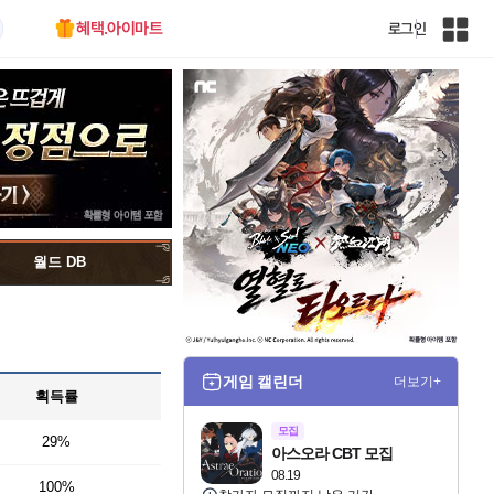
혜택.아이마트
로그인
인
벤
전
체
사
이
트
맵
월드 DB
게임 캘린더
더보기+
획득률
모집
29%
아스오라 CBT 모집
08.19
100%