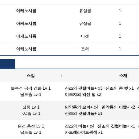
아케노시름
유실물
1
아케노시름
유실물
1
아케노시름
타겟
1
아케노시름
포획
1
스킬
소재
불속성 공격 강화 Lv 1
산조의 깃털비늘+
x3
산조의 큰 볏
x1
납도술 Lv 1
이즈치의 억센 털
x2
집중 Lv 1
만악룡의 모피+
x4
만악룡의 이빨+
x2
KO술 Lv 1
산조의 깃털비늘+
x1
완전 충전 Lv 1
산조의 비늘+
x4
산조의 깃털비늘+
x1
납도술 Lv 1
카브레라이트광석
x1