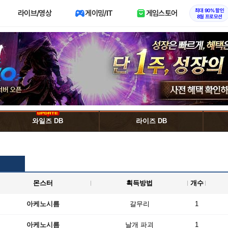
최대 90% 할인
라이브/영상
게이밍/IT
게임스토어
8월 프로모션
와일즈 DB
라이즈 DB
몬스터
획득방법
개수
아케노시름
갈무리
1
아케노시름
날개 파괴
1