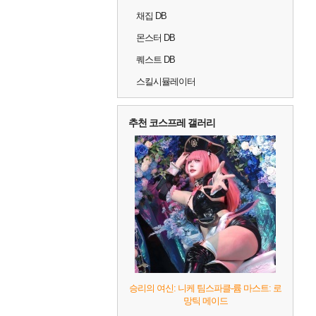
채집 DB
몬스터 DB
퀘스트 DB
스킬시뮬레이터
추천 코스프레 갤러리
승리의 여신: 니케 팀스파클-륨 마스트: 로
망틱 메이드