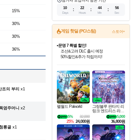
참가자 모집까지 남은 기간
10
22
44
55
15%
Days
Hours
Min
Sec
30%
게임 핫딜 (PC/스팀)
스토어+
30%
문명 7 특별 할인!
36%
조선&고려 DLC 출시 예정
50%할인&추가 적립까지!
인벤게임즈 8월 특별 할인!
드래곤소드: 어웨이크닝 입점!
마블 투혼 파이팅 소울즈 정식출시!
귀무자: 검의 길 예약 판매 중!
비스트 오브 리인카네이션 정식 출시!
커세어 코브 출시 기념 할인!
더 렐릭 퍼스트 가디언 정식 출시
베데스다 40주년 기념 할인 중!
캡콤 프렌차이즈 할인 진행 중!
캡콤 일부 상품 상시 할인
스타워즈 은하계 레이서
로블록스 기프트 카드 공식 입점
인기 퍼블리셔 모음!
스팀으로 만나는 드래곤소드!
마블 히어로 총 출동&화려한 격투!
10% 할인과
게임프릭 신작 IP
해적'섬'을 발전시키자!
설화x하드코어 액션!
베데스다의 명작들을
몬헌, 바하 등 인기 IP를
몬헌 와일즈 & 드래곤즈 도그마2
인벤게임즈에서 10% 추가 적립
Robux를 가장 안전하고
최대 90% 할인가를 만나보세요!
네이버혜택과 함께 만나보세요!
네이버 포인트 혜택까지!
이니&베니 혜택까지!
네이버 혜택가와 함께 예약하세요!
할인&네이버혜택으로 만나보세요!
네이버페이 혜택과 만나보세요!
40주년 프로모션으로 만나보세요!
할인가에 만나보세요!
일부 에디션 상시 할인!
혜택으로 예약 판매 중
편안하게 충전하세요
산조의 부리
x1
팰월드 Palworld
그랑블루 판타지 리
폭염주머니
x2
링크 엔드리스 라그
나로크 업그레이드
5%
32,000
5,000
킷 Granblue Fantasy
25%
24,000원
36,800원
Relink Endless Ragn
첨룡골
x1
arok Upgrade Kit DL
C