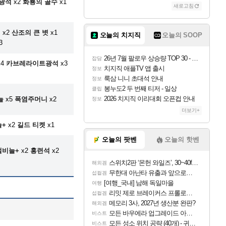
광석
x2
화룡의 골수
x1
새로고침
니
x2
산조의 큰 볏
x1
오늘의 치지직
오늘의 SOOP
3
26년 7월 팔로우 상승량 TOP 30 - 월간 치지직
잡담
4
카브레라이트광석
x3
치지직 애플TV 앱 출시
정보
룩삼 니니 초대석 안내
정보
봉누도2 두 번째 티저 - 일상
클립
2026 치지직 이리대회 오픈컵 안내
늘
x5
폭염주머니
x2
정보
더보기+
늘+
x2
길드 티켓
x1
오늘의 팟벤
오늘의 핫벤
털비늘+
x2
홍련석
x2
스위치2판 ‘몬헌 와일즈’, 30~40fps 목표 추정
해외겜
무한대 아난타 유출과 앞으로의 예상 (루머)
섭컬겜
[여행_국내] 남해 독일마을
여행
리밋 제로 브레이커스 프롤로그 테스트 후기 영상 업로드
섭컬겜
메모리 3사, 2027년 생산분 완판?
해외겜
모든 바우에라 업그레이드 아이템 획득 위치 공략 (89개)
비스트
모든 성소 위치 공략 (40개) - 귀환한 영혼 도전과제
비스트