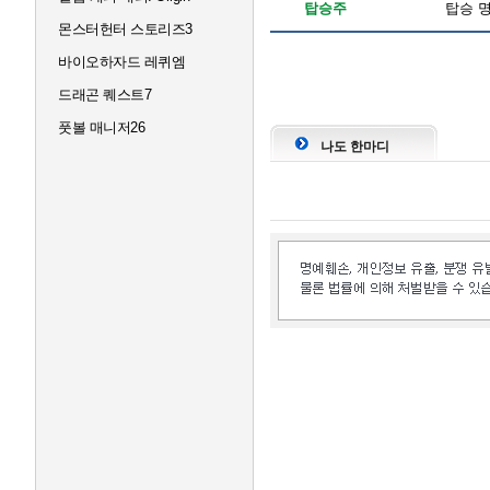
탑승주
탑승 명
몬스터헌터 스토리즈3
바이오하자드 레퀴엠
드래곤 퀘스트7
풋볼 매니저26
나도 한마디