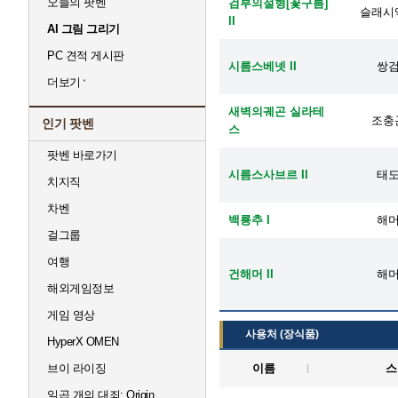
오늘의 팟벤
검부의절형[꽃구름]
슬래시
II
AI 그림 그리기
PC 견적 게시판
시름스베넷 II
쌍
더보기
새벽의궤곤 실라테
조충
인기 팟벤
스
팟벤 바로가기
시름스사브르 II
태
치지직
차벤
백룡추 I
해
걸그룹
여행
건해머 II
해
해외게임정보
게임 영상
사용처 (장식품)
HyperX OMEN
브이 라이징
이름
스
일곱 개의 대죄: Origin