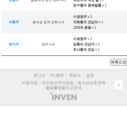
빙결주
얼음속성 공격 강화 Lv1
백토수의 억센 털
x 2
면구룡의 첨예발톱
x 2
수광원주
x 2
파룡주
용속성 공격 강화 Lv1
자화룡의 견갑각
x 2
고대의 용골
x 1
수광원주
x 2
방어주
방어 Lv1
암룡의 견갑각
x 2
토사룡의 견갑
x 1
목록으로
로그인
PC화면
퀵링크
설정
청소년보호정책
이용약관
개인정보처리방침
▲
불법촬영물신고안내
(주)
인
벤