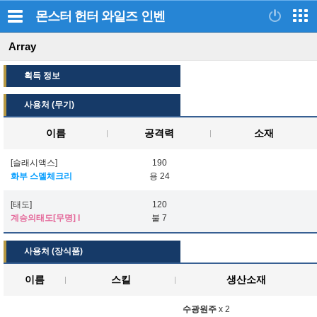
몬스터 헌터 와일즈
인벤
Array
획득 정보
사용처 (무기)
이름
공격력
소재
[슬래시액스]
190
화부 스멜체크리
용 24
[태도]
120
계승의태도[무명] I
불 7
사용처 (장식품)
이름
스킬
생산소재
수광원주
x 2