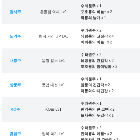
수라원주
x 1
점사주
흔들림 억제 Lv1
포호룡의 비늘+
x 2
화룡의 날개
x 1
수라원주
x 2
도약주
회피 거리 UP Lv1
뇌랑룡의 고전각
x 4
비뢰룡의 비늘_
x 2
수라원주
x 2
내충주
움찔 감소 Lv1
뇌랑룡의 견갑각
x 2
포호룡의 첨예발톱
x 2
수라원주
x 1
방풍주
풍압 내성 Lv1
암룡의 견갑각
x 2
하동와의 태견갑
x 2
수라원주
x 1
KO주
KO술 Lv1
만악룡의 큰 코뼈
x 2
토사룡의 두갑각
x 1
수라원주
x 2
흡입주
빨리 먹기 Lv1
만악룡의 이빨+
x 2
하동와의 큰 주둥이
x 1