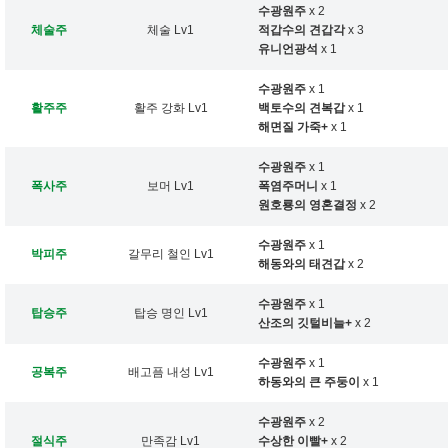
수광원주
x 2
체술주
체술 Lv1
적갑수의 견갑각
x 3
유니언광석
x 1
수광원주
x 1
활주주
활주 강화 Lv1
백토수의 견복갑
x 1
해면질 가죽+
x 1
수광원주
x 1
폭사주
보머 Lv1
폭염주머니
x 1
원호룡의 영혼결정
x 2
수광원주
x 1
박피주
갈무리 철인 Lv1
해동와의 태견갑
x 2
수광원주
x 1
탑승주
탑승 명인 Lv1
산조의 깃털비늘+
x 2
수광원주
x 1
공복주
배고픔 내성 Lv1
하동와의 큰 주둥이
x 1
수광원주
x 2
절식주
만족감 Lv1
수상한 이빨+
x 2