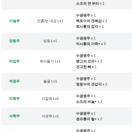
소조의 큰 부리
x 1
수광원주
x 1
이설주
진흙/눈 내성 Lv1
백토수의 견복갑
x 2
토사룡의 갑각
x 1
수광원주
x 1
양동주
양동 Lv1
익사룡의 가죽+
x 3
수광원주
x 1
비입주
뛰어들기 Lv1
팽고의 모피+
x 2
견고한 뼈
x 1
수광원주
x 1
역경주
불굴 Lv1
청웅수의 견갑각
x 2
수광원주
x 1
지학주
지질학 Lv1
소조의 비늘+
x 2
수광원주
x 1
식학주
식생학 Lv1
겸유룡의 털+
x 2
수광원주
x 1