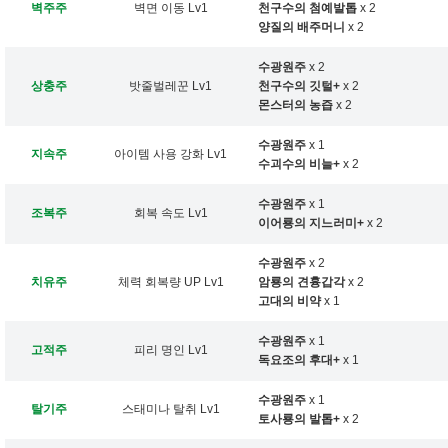
벽주주
벽면 이동 Lv1
천구수의 첨예발톱
x 2
양질의 배주머니
x 2
수광원주
x 2
상충주
밧줄벌레꾼 Lv1
천구수의 깃털+
x 2
몬스터의 농즙
x 2
수광원주
x 1
지속주
아이템 사용 강화 Lv1
수괴수의 비늘+
x 2
수광원주
x 1
조복주
회복 속도 Lv1
이어룡의 지느러미+
x 2
수광원주
x 2
치유주
체력 회복량 UP Lv1
암룡의 견흉갑각
x 2
고대의 비약
x 1
수광원주
x 1
고적주
피리 명인 Lv1
독요조의 후대+
x 1
수광원주
x 1
탈기주
스태미나 탈취 Lv1
토사룡의 발톱+
x 2