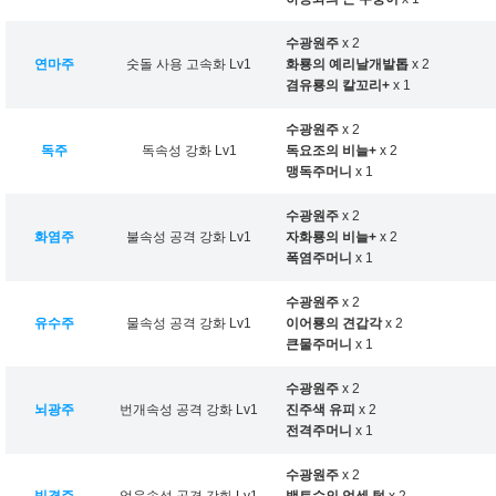
수광원주
x 2
연마주
숫돌 사용 고속화 Lv1
화룡의 예리날개발톱
x 2
겸유룡의 칼꼬리+
x 1
수광원주
x 2
독주
독속성 강화 Lv1
독요조의 비늘+
x 2
맹독주머니
x 1
수광원주
x 2
화염주
불속성 공격 강화 Lv1
자화룡의 비늘+
x 2
폭염주머니
x 1
수광원주
x 2
유수주
물속성 공격 강화 Lv1
이어룡의 견갑각
x 2
큰물주머니
x 1
수광원주
x 2
뇌광주
번개속성 공격 강화 Lv1
진주색 유피
x 2
전격주머니
x 1
수광원주
x 2