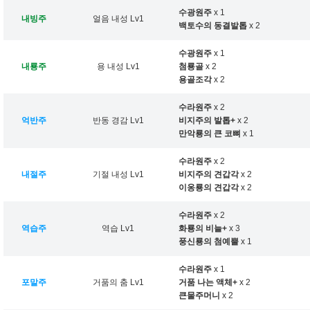
수광원주
x 1
내빙주
얼음 내성 Lv1
백토수의 동결발톱
x 2
수광원주
x 1
내룡주
용 내성 Lv1
첨룡골
x 2
용골조각
x 2
수라원주
x 2
억반주
반동 경감 Lv1
비지주의 발톱+
x 2
만악룡의 큰 코뼈
x 1
수라원주
x 2
내절주
기절 내성 Lv1
비지주의 견갑각
x 2
이옹룡의 견갑각
x 2
수라원주
x 2
역습주
역습 Lv1
화룡의 비늘+
x 3
풍신룡의 첨예뿔
x 1
수라원주
x 1
포말주
거품의 춤 Lv1
거품 나는 액체+
x 2
큰물주머니
x 2