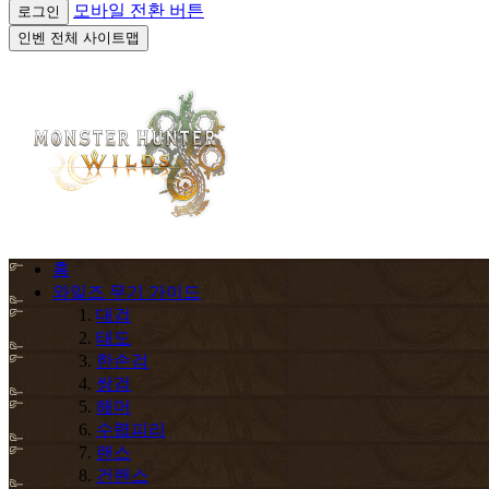
모바일 전환 버튼
로그인
인벤 전체 사이트맵
홈
와일즈 무기 가이드
대검
태도
한손검
쌍검
해머
수렵피리
랜스
건랜스