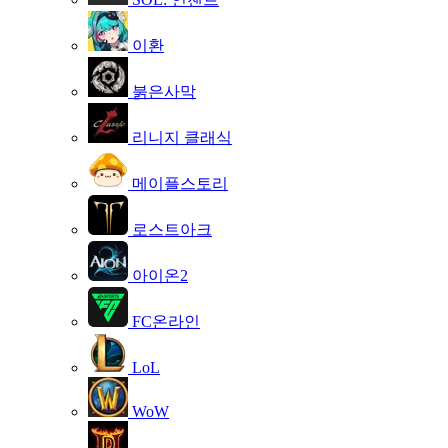
이환
붉은사막
리니지 클래식
메이플스토리
로스트아크
아이온2
FC온라인
LoL
WoW