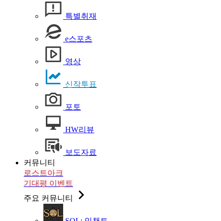
특별취재
e스포츠
영상
신작투표
포토
HW리뷰
보도자료
커뮤니티
로스트아크
기대평 이벤트
주요 커뮤니티
SOL: 인챈트