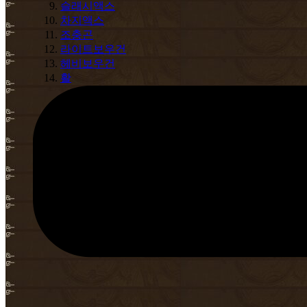
슬래시액스
차지액스
조충곤
라이트보우건
헤비보우건
활