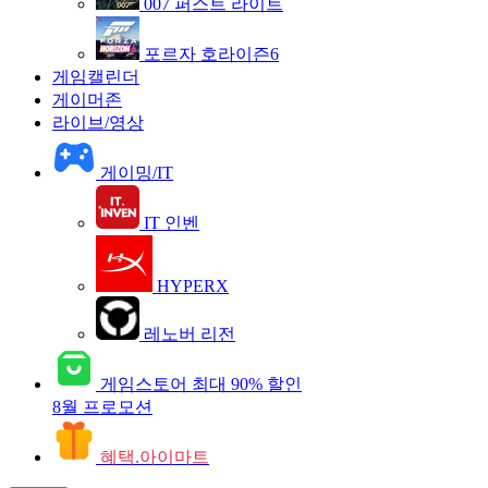
007 퍼스트 라이트
포르자 호라이즌6
게임캘린더
게이머존
라이브/영상
게이밍/IT
IT 인벤
HYPERX
레노버 리전
게임스토어
최대 90% 할인
8월 프로모션
혜택.아이마트