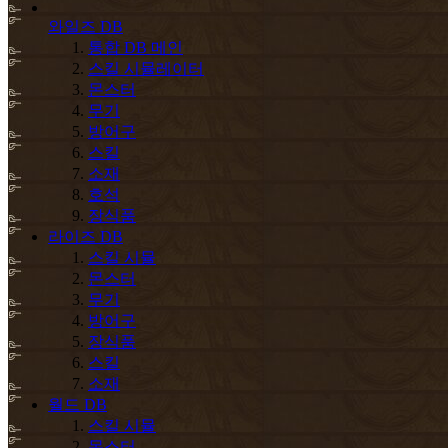
와일즈 DB
통합 DB 메인
스킬 시뮬레이터
몬스터
무기
방어구
스킬
소재
호석
장식품
라이즈 DB
스킬 시뮬
몬스터
무기
방어구
장식품
스킬
소재
월드 DB
스킬 시뮬
몬스터