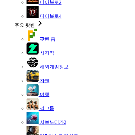
디아블로2
디아블로4
주요 팟벤
팟벤 홈
치지직
해외게임정보
차벤
여행
걸그룹
서브노티카2