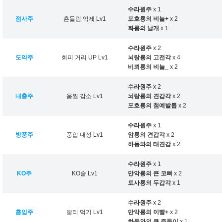
수라원주
x 1
점사주
흔들림 억제 Lv1
포호룡의 비늘+
x 2
화룡의 날개
x 1
수라원주
x 2
도약주
회피 거리 UP Lv1
뇌랑룡의 고전각
x 4
비뢰룡의 비늘_
x 2
수라원주
x 2
내충주
움찔 감소 Lv1
뇌랑룡의 견갑각
x 2
포호룡의 첨예발톱
x 2
수라원주
x 1
방풍주
풍압 내성 Lv1
암룡의 견갑각
x 2
하동와의 태견갑
x 2
수라원주
x 1
KO주
KO술 Lv1
만악룡의 큰 코뼈
x 2
토사룡의 두갑각
x 1
수라원주
x 2
흡입주
빨리 먹기 Lv1
만악룡의 이빨+
x 2
하동와의 큰 주둥이
x 1