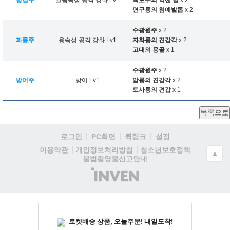
빙결주
얼음속성 공격 강화 Lv1
백토수의 억센 털
x 2
면구룡의 첨예발톱
x 2
수광원주
x 2
파룡주
용속성 공격 강화 Lv1
자화룡의 견갑각
x 2
고대의 용골
x 1
수광원주
x 2
방어주
방어 Lv1
암룡의 견갑각
x 2
토사룡의 견갑
x 1
목록으로
로그인
PC화면
퀵링크
설정
청소년보호정책
이용약관
개인정보처리방침
▲
불법촬영물신고안내
(주)
인
벤