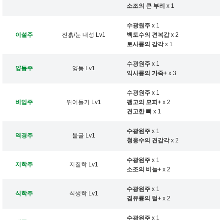
소조의 큰 부리
x 1
수광원주
x 1
이설주
진흙/눈 내성 Lv1
백토수의 견복갑
x 2
토사룡의 갑각
x 1
수광원주
x 1
양동주
양동 Lv1
익사룡의 가죽+
x 3
수광원주
x 1
비입주
뛰어들기 Lv1
팽고의 모피+
x 2
견고한 뼈
x 1
수광원주
x 1
역경주
불굴 Lv1
청웅수의 견갑각
x 2
수광원주
x 1
지학주
지질학 Lv1
소조의 비늘+
x 2
수광원주
x 1
식학주
식생학 Lv1
겸유룡의 털+
x 2
수광원주
x 1