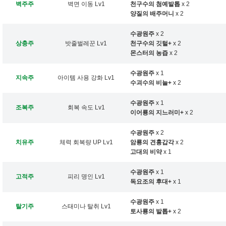
벽주주
벽면 이동 Lv1
천구수의 첨예발톱
x 2
양질의 배주머니
x 2
수광원주
x 2
상충주
밧줄벌레꾼 Lv1
천구수의 깃털+
x 2
몬스터의 농즙
x 2
수광원주
x 1
지속주
아이템 사용 강화 Lv1
수괴수의 비늘+
x 2
수광원주
x 1
조복주
회복 속도 Lv1
이어룡의 지느러미+
x 2
수광원주
x 2
치유주
체력 회복량 UP Lv1
암룡의 견흉갑각
x 2
고대의 비약
x 1
수광원주
x 1
고적주
피리 명인 Lv1
독요조의 후대+
x 1
수광원주
x 1
탈기주
스태미나 탈취 Lv1
토사룡의 발톱+
x 2