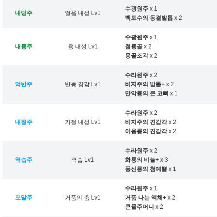
수광원주
x 1
내빙주
얼음 내성 Lv1
백토수의 동결발톱
x 2
수광원주
x 1
내룡주
용 내성 Lv1
첨룡골
x 2
용골조각
x 2
수라원주
x 2
억반주
반동 경감 Lv1
비지주의 발톱+
x 2
만악룡의 큰 코뼈
x 1
수라원주
x 2
내절주
기절 내성 Lv1
비지주의 견갑각
x 2
이옹룡의 견갑각
x 2
수라원주
x 2
역습주
역습 Lv1
화룡의 비늘+
x 3
풍신룡의 첨예뿔
x 1
수라원주
x 1
포말주
거품의 춤 Lv1
거품 나는 액체+
x 2
큰물주머니
x 2