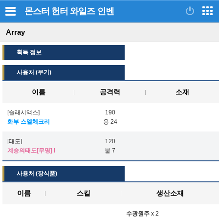
몬스터 헌터 와일즈
인벤
Array
획득 정보
사용처 (무기)
이름
공격력
소재
[슬래시액스]
190
화부 스멜체크리
용 24
[태도]
120
계승의태도[무명] I
불 7
사용처 (장식품)
이름
스킬
생산소재
수광원주
x 2