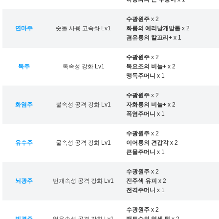
수광원주
x 2
연마주
숫돌 사용 고속화 Lv1
화룡의 예리날개발톱
x 2
겸유룡의 칼꼬리+
x 1
수광원주
x 2
독주
독속성 강화 Lv1
독요조의 비늘+
x 2
맹독주머니
x 1
수광원주
x 2
화염주
불속성 공격 강화 Lv1
자화룡의 비늘+
x 2
폭염주머니
x 1
수광원주
x 2
유수주
물속성 공격 강화 Lv1
이어룡의 견갑각
x 2
큰물주머니
x 1
수광원주
x 2
뇌광주
번개속성 공격 강화 Lv1
진주색 유피
x 2
전격주머니
x 1
수광원주
x 2