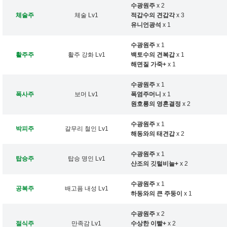
수광원주
x 2
체술주
체술 Lv1
적갑수의 견갑각
x 3
유니언광석
x 1
수광원주
x 1
활주주
활주 강화 Lv1
백토수의 견복갑
x 1
해면질 가죽+
x 1
수광원주
x 1
폭사주
보머 Lv1
폭염주머니
x 1
원호룡의 영혼결정
x 2
수광원주
x 1
박피주
갈무리 철인 Lv1
해동와의 태견갑
x 2
수광원주
x 1
탑승주
탑승 명인 Lv1
산조의 깃털비늘+
x 2
수광원주
x 1
공복주
배고픔 내성 Lv1
하동와의 큰 주둥이
x 1
수광원주
x 2
절식주
만족감 Lv1
수상한 이빨+
x 2