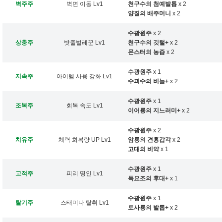
벽주주
벽면 이동 Lv1
천구수의 첨예발톱
x 2
양질의 배주머니
x 2
수광원주
x 2
상충주
밧줄벌레꾼 Lv1
천구수의 깃털+
x 2
몬스터의 농즙
x 2
수광원주
x 1
지속주
아이템 사용 강화 Lv1
수괴수의 비늘+
x 2
수광원주
x 1
조복주
회복 속도 Lv1
이어룡의 지느러미+
x 2
수광원주
x 2
치유주
체력 회복량 UP Lv1
암룡의 견흉갑각
x 2
고대의 비약
x 1
수광원주
x 1
고적주
피리 명인 Lv1
독요조의 후대+
x 1
수광원주
x 1
탈기주
스태미나 탈취 Lv1
토사룡의 발톱+
x 2