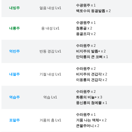
수광원주
x 1
내빙주
얼음 내성 Lv1
백토수의 동결발톱
x 2
수광원주
x 1
내룡주
용 내성 Lv1
첨룡골
x 2
용골조각
x 2
수라원주
x 2
억반주
반동 경감 Lv1
비지주의 발톱+
x 2
만악룡의 큰 코뼈
x 1
수라원주
x 2
내절주
기절 내성 Lv1
비지주의 견갑각
x 2
이옹룡의 견갑각
x 2
수라원주
x 2
역습주
역습 Lv1
화룡의 비늘+
x 3
풍신룡의 첨예뿔
x 1
수라원주
x 1
포말주
거품의 춤 Lv1
거품 나는 액체+
x 2
큰물주머니
x 2