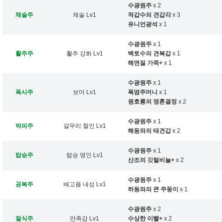
수광원주
x 2
체술주
체술 Lv1
적갑수의 견갑각
x 3
유니언광석
x 1
수광원주
x 1
활주주
활주 강화 Lv1
백토수의 견복갑
x 1
해면질 가죽+
x 1
수광원주
x 1
폭사주
보머 Lv1
폭염주머니
x 1
원호룡의 영혼결정
x 2
수광원주
x 1
박피주
갈무리 철인 Lv1
해동와의 태견갑
x 2
수광원주
x 1
탑승주
탑승 명인 Lv1
산조의 깃털비늘+
x 2
수광원주
x 1
공복주
배고픔 내성 Lv1
하동와의 큰 주둥이
x 1
수광원주
x 2
절식주
만족감 Lv1
수상한 이빨+
x 2