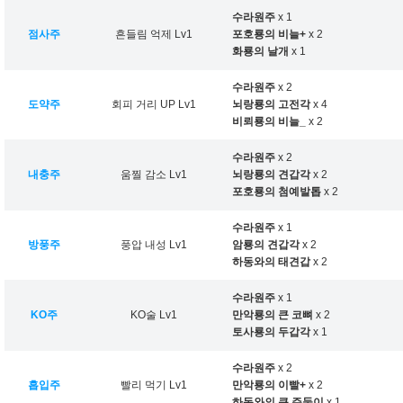
수라원주
x 1
점사주
흔들림 억제 Lv1
포호룡의 비늘+
x 2
화룡의 날개
x 1
수라원주
x 2
도약주
회피 거리 UP Lv1
뇌랑룡의 고전각
x 4
비뢰룡의 비늘_
x 2
수라원주
x 2
내충주
움찔 감소 Lv1
뇌랑룡의 견갑각
x 2
포호룡의 첨예발톱
x 2
수라원주
x 1
방풍주
풍압 내성 Lv1
암룡의 견갑각
x 2
하동와의 태견갑
x 2
수라원주
x 1
KO주
KO술 Lv1
만악룡의 큰 코뼈
x 2
토사룡의 두갑각
x 1
수라원주
x 2
흡입주
빨리 먹기 Lv1
만악룡의 이빨+
x 2
하동와의 큰 주둥이
x 1