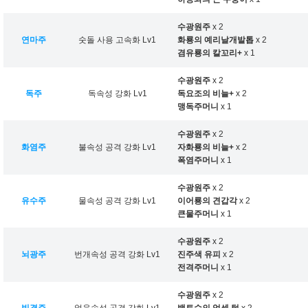
수광원주
x 2
연마주
숫돌 사용 고속화 Lv1
화룡의 예리날개발톱
x 2
겸유룡의 칼꼬리+
x 1
수광원주
x 2
독주
독속성 강화 Lv1
독요조의 비늘+
x 2
맹독주머니
x 1
수광원주
x 2
화염주
불속성 공격 강화 Lv1
자화룡의 비늘+
x 2
폭염주머니
x 1
수광원주
x 2
유수주
물속성 공격 강화 Lv1
이어룡의 견갑각
x 2
큰물주머니
x 1
수광원주
x 2
뇌광주
번개속성 공격 강화 Lv1
진주색 유피
x 2
전격주머니
x 1
수광원주
x 2