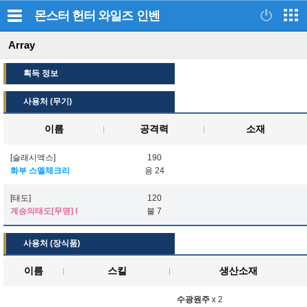
몬스터 헌터 와일즈
인벤
Array
획득 정보
사용처 (무기)
이름
공격력
소재
[슬래시액스]
190
화부 스멜체크리
용 24
[태도]
120
계승의태도[무명] I
불 7
사용처 (장식품)
이름
스킬
생산소재
수광원주
x 2