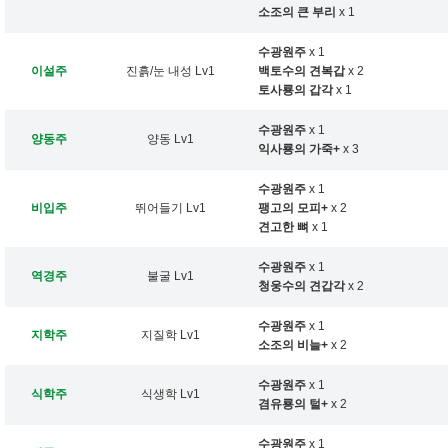
소조의 큰 부리
x 1
수광원주
x 1
이설주
진흙/눈 내성 Lv1
백토수의 견복갑
x 2
토사룡의 갑각
x 1
수광원주
x 1
양동주
양동 Lv1
익사룡의 가죽+
x 3
수광원주
x 1
비입주
뛰어들기 Lv1
팽고의 모피+
x 2
견고한 뼈
x 1
수광원주
x 1
역경주
불굴 Lv1
청웅수의 견갑각
x 2
수광원주
x 1
지학주
지질학 Lv1
소조의 비늘+
x 2
수광원주
x 1
식학주
식생학 Lv1
겸유룡의 털+
x 2
수광원주
x 1