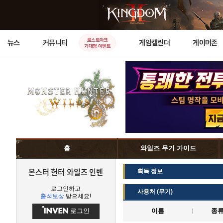
로스트아크
뉴스
커뮤니티
게임캘린더
게이머존
기대평 이벤트
홈
와일즈 무기 가이드
몬스터 헌터 와일즈 인벤
획득 정보
로그인하고
사용처 (무기)
출석보상
받으세요!
로그인
이름
종