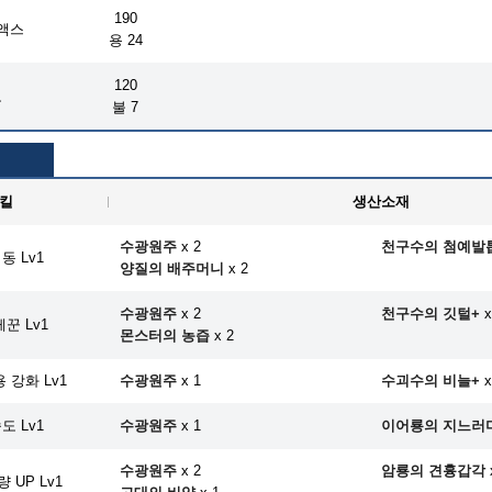
190
액스
용 24
120
도
불 7
킬
생산소재
수광원주
x 2
천구수의 첨예발
동 Lv1
양질의 배주머니
x 2
수광원주
x 2
천구수의 깃털+
x
꾼 Lv1
몬스터의 농즙
x 2
 강화 Lv1
수광원주
x 1
수괴수의 비늘+
x
도 Lv1
수광원주
x 1
이어룡의 지느러
수광원주
x 2
암룡의 견흉갑각
 UP Lv1