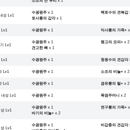
소조의 큰 부리
x 1
수광원주
x 1
백토수의 견복갑
내성 Lv1
토사룡의 갑각
x 1
Lv1
수광원주
x 1
익사룡의 가죽+
x
수광원주
x 1
팽고의 모피+
x 2
 Lv1
견고한 뼈
x 1
Lv1
수광원주
x 1
청웅수의 견갑각
 Lv1
수광원주
x 1
소조의 비늘+
x 2
 Lv1
수광원주
x 1
겸유룡의 털+
x 2
내성 Lv1
수광원주
x 1
폭염주머니
x 2
수광원주
x 1
면구룡의 가죽+
x
성 Lv1
바기의 비늘+
x 2
수광원주
x 1
비갑충의 견갑각
성 Lv1