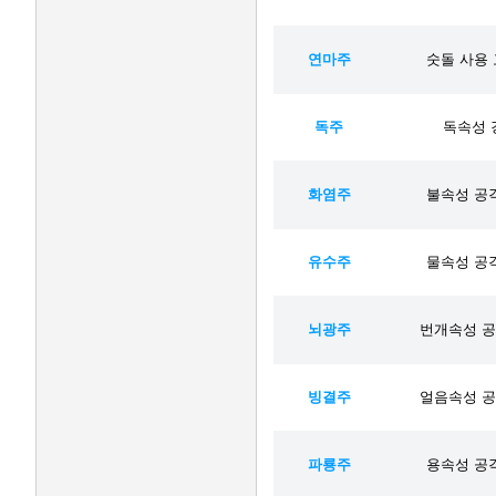
연마주
숫돌 사용 
독주
독속성 강
화염주
불속성 공격
유수주
물속성 공격
뇌광주
번개속성 공격
빙결주
얼음속성 공격
파룡주
용속성 공격