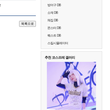
방어구 DB
2
소재 DB
채집 DB
목록으로
몬스터 DB
퀘스트 DB
스킬시뮬레이터
추천 코스프레 갤러리