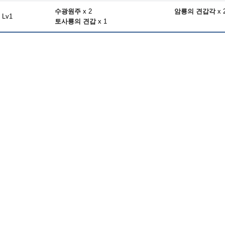
수광원주
x 2
암룡의 견갑각
x 
Lv1
토사룡의 견갑
x 1