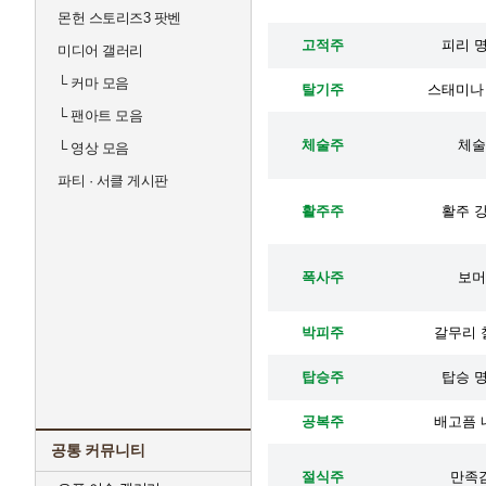
몬헌 스토리즈3 팟벤
고적주
피리 명
미디어 갤러리
└
커마 모음
탈기주
스태미나 
└
팬아트 모음
체술주
체술 
└
영상 모음
파티 · 서클 게시판
활주주
활주 강
폭사주
보머 
박피주
갈무리 철
탑승주
탑승 명
공복주
배고픔 내
공통 커뮤니티
절식주
만족감