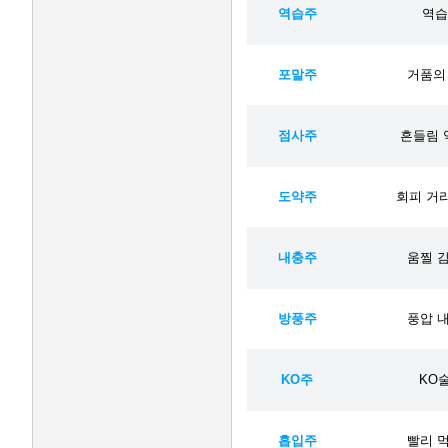
역습주
역습 
포말주
거품의 
점사주
흔들림 억
도약주
회피 거리 
내충주
움찔 감
방풍주
풍압 내
KO주
KO술
흡입주
빨리 먹