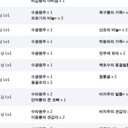
비갑충의 마비침
x 1
수광원주
x 1
독구룡의 가죽+
x
 Lv1
프로기의 비늘+
x 2
 Lv1
수광원주
x 1
산조의 비늘+
x 2
 Lv1
수광원주
x 1
하동와의 가죽+
x
성 Lv1
수광원주
x 1
진주색 유피
x 2
성 Lv1
수광원주
x 1
백토수의 동결발
수광원주
x 1
첨룡골
x 2
 Lv1
용골조각
x 2
수라원주
x 2
비지주의 발톱+
x
감 Lv1
만악룡의 큰 코뼈
x 1
수라원주
x 2
비지주의 견갑각
성 Lv1
이옹룡의 견갑각
x 2