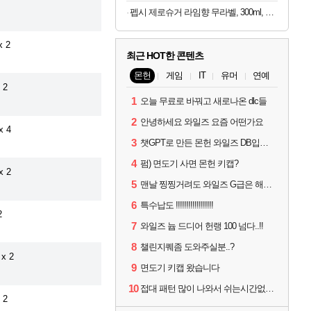
펩시 제로슈거 라임향 무라벨, 300ml, 20개
 2
최근 HOT한 콘텐츠
몬헌
게임
IT
유머
연예
 2
1
오늘 무료로 바꿔고 새로나온 dlc들
2
안녕하세요 와일즈 요즘 어떤가요
x 4
3
챗GPT로 만든 몬헌 와일즈 DB입니다.
4
펌) 면도기 사면 몬헌 키캡?
x 2
5
맨날 찡찡거려도 와일즈 G급은 해야하니까 접속 jpg
6
특수납도 !!!!!!!!!!!!!!!!!!
2
7
와일즈 늅 드디어 헌랭 100 넘다..!!
8
챌린지퀘좀 도와주실분..?
x 2
9
면도기 키캡 왔습니다
10
접대 패턴 많이 나와서 쉬는시간없이 빡딜한것같은데..
 2