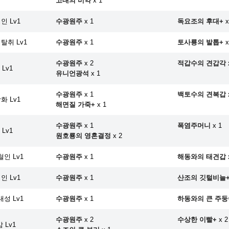
고대의 비약
x 1
인 Lv1
수광원주
x 1
독요조의 후대+
x
탈취 Lv1
수광원주
x 1
토사룡의 발톱+
x
수광원주
x 2
적갑수의 견갑각
Lv1
유니언광석
x 1
수광원주
x 1
백토수의 견복갑
화 Lv1
해면질 가죽+
x 1
수광원주
x 1
폭염주머니
x 1
Lv1
원호룡의 영혼결정
x 2
인 Lv1
수광원주
x 1
해동와의 태견갑
인 Lv1
수광원주
x 1
산조의 깃털비늘
성 Lv1
수광원주
x 1
하동와의 큰 주둥
수광원주
x 2
수상한 이빨+
x 2
 Lv1