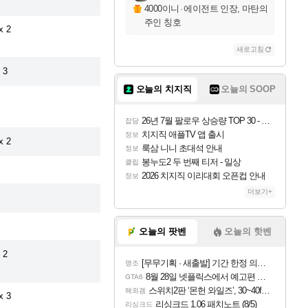
4000이니
·
에이전트 인장, 마탄의
주인 칭호
x 2
새로고침
 3
오늘의 치지직
오늘의 SOOP
26년 7월 팔로우 상승량 TOP 30 - 월간 치지직
잡담
치지직 애플TV 앱 출시
정보
x 2
룩삼 니니 초대석 안내
정보
봉누도2 두 번째 티저 - 일상
클립
2026 치지직 이리대회 오픈컵 안내
정보
더보기+
오늘의 팟벤
오늘의 핫벤
 2
[무무기획 · 새출발] 기간 한정 의뢰 이벤트
명조
8월 28일 넷플릭스에서 예고편 공개 예정
GTA6
스위치2판 ‘몬헌 와일즈’, 30~40fps 목표 추정
해외겜
x 3
리싱크드 1.06 패치노트 (8/5)
리싱크드