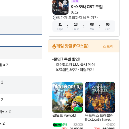
모집
아스오라 CBT 모집
08.19
참가자 모집까지 남은 기간
11
13
08
05
Days
Hours
Min
Sec
게임 핫딜 (PC/스팀)
스토어+
마블 투혼 파이팅 소울즈 정식출시!
마블 히어로 총 출동&화려한 격투!
톱
x 2
네이버 포인트 혜택까지!
인벤게임즈 8월 특별 할인!
드래곤소드: 어웨이크닝 입점!
문명 7 특별 할인!
귀무자: 검의 길 예약 판매 중!
비스트 오브 리인카네이션 정식 출시!
커세어 코브 출시 기념 할인!
더 렐릭 퍼스트 가디언 정식 출시
베데스다 40주년 기념 할인 중!
캡콤 프렌차이즈 할인 진행 중!
캡콤 일부 상품 상시 할인
스타워즈 은하계 레이서
로블록스 기프트 카드 공식 입점
인기 퍼블리셔 모음!
스팀으로 만나는 드래곤소드!
조선&고려 DLC 출시 예정
10% 할인과
게임프릭 신작 IP
해적'섬'을 발전시키자!
설화x하드코어 액션!
베데스다의 명작들을
몬헌, 바하 등 인기 IP를
몬헌 와일즈 & 드래곤즈 도그마2
인벤게임즈에서 10% 추가 적립
Robux를 가장 안전하고
 2
최대 90% 할인가를 만나보세요!
네이버혜택과 함께 만나보세요!
50%할인&추가 적립까지!
이니&베니 혜택까지!
네이버 혜택가와 함께 예약하세요!
할인&네이버혜택으로 만나보세요!
네이버페이 혜택과 만나보세요!
40주년 프로모션으로 만나보세요!
할인가에 만나보세요!
일부 에디션 상시 할인!
혜택으로 예약 판매 중
편안하게 충전하세요
 2
미+
x 2
팰월드 Palworld
옥토패스 트래블러
II Octopath Traveler I
I
x 2
5%
32,000
49,800