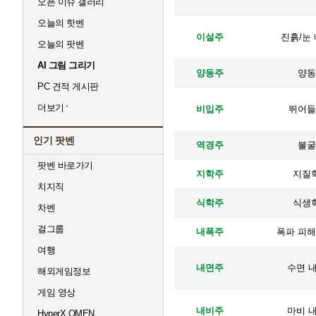
오픈 이슈 갤러리
오늘의 핫벤
이설주
진흙/눈 
오늘의 팟벤
AI 그림 그리기
양동주
양동 
PC 견적 게시판
더보기
비입주
뛰어들기
인기 팟벤
역경주
불굴 
팟벤 바로가기
지학주
지질학
치지직
식학주
식생학
차벤
걸그룹
내폭주
폭파 피해 
여행
내면주
수면 내
해외게임정보
게임 영상
내비주
마비 내
HyperX OMEN