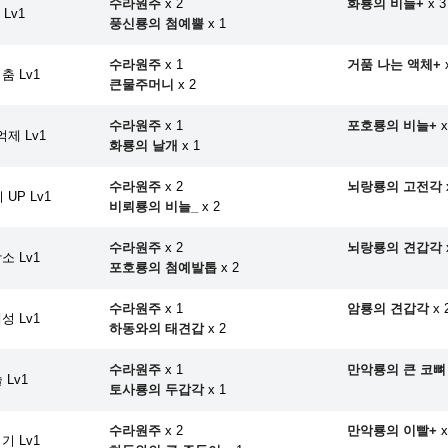
수라원주
x 2
화룡의 비늘+
x 3
Lv1
풍신룡의 첨예뿔
x 1
수라원주
x 1
거품 나는 액체+
x
춤 Lv1
큰물주머니
x 2
수라원주
x 1
포호룡의 비늘+
x
제 Lv1
화룡의 날개
x 1
수라원주
x 2
뇌랑룡의 고전각
UP Lv1
비뢰룡의 비늘_
x 2
수라원주
x 2
뇌랑룡의 견갑각
소 Lv1
포호룡의 첨예발톱
x 2
수라원주
x 1
암룡의 견갑각
x 
성 Lv1
하동와의 태견갑
x 2
수라원주
x 1
만악룡의 큰 코뼈
 Lv1
토사룡의 두갑각
x 1
수라원주
x 2
만악룡의 이빨+
x
기 Lv1