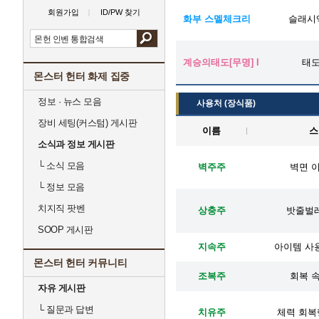
회원가입
ID/PW 찾기
화부 스멜체크리
슬래시
계승의태도[무명] I
태
몬스터 헌터 화제 집중
정보 · 뉴스 모음
사용처 (장식품)
장비 세팅(커스텀) 게시판
이름
스
소식과 정보 게시판
└
소식 모음
벽주주
벽면 이
└
정보 모음
치지직 팟벤
상충주
밧줄벌레
SOOP 게시판
지속주
아이템 사용
몬스터 헌터 커뮤니티
조복주
회복 속
자유 게시판
└
질문과 답변
치유주
체력 회복량