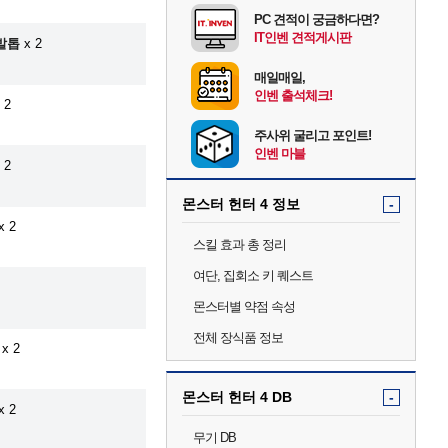
PC 견적이 궁금하다면?
IT인벤 견적게시판
발톱
x 2
매일매일,
인벤 출석체크!
 2
주사위 굴리고 포인트!
인벤 마블
 2
몬스터 헌터 4 정보
-
x 2
스킬 효과 총 정리
여단, 집회소 키 퀘스트
몬스터별 약점 속성
전체 장식품 정보
x 2
몬스터 헌터 4 DB
-
x 2
무기 DB