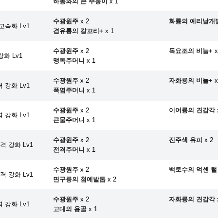
하동와의 큰 주둥이
x 1
수광원주
x 2
화룡의 예리날개
고속화 Lv1
겸유룡의 칼꼬리+
x 1
수광원주
x 2
독요조의 비늘+
x
화 Lv1
맹독주머니
x 1
수광원주
x 2
자화룡의 비늘+
x
 강화 Lv1
폭염주머니
x 1
수광원주
x 2
이어룡의 견갑각
 강화 Lv1
큰물주머니
x 1
수광원주
x 2
진주색 유피
x 2
 강화 Lv1
전격주머니
x 1
수광원주
x 2
백토수의 억센 털
 강화 Lv1
면구룡의 첨예발톱
x 2
수광원주
x 2
자화룡의 견갑각
 강화 Lv1
고대의 용골
x 1