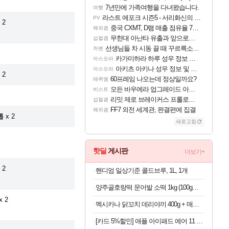
7년만에 가족여행을 다녀왔습니다.
여행
라스트 에포크 시즌5 - 서리화신의 분노 티저
PV
 2
중국 CXMT, D램 매출 점유율 7%…글로벌 4위로 부상
해외겜
무한대 아난타 유출과 앞으로의 예상 (루머)
섭컬겜
선생님들 차 시동 끌 때 꾸르륵소리나는데
차벤
카가미하라 하루 성우 정보 및 주요 필모
아스오라
아키츠 아키나 성우 정보 및 주요 필모
아스오라
 2
60프레임 나오는데 정상일까요?
레퀴엠
모든 바우에라 업그레이드 아이템 획득 위치 공략 (89개)
비스트
리밋 제로 브레이커스 프롤로그 테스트 후기 영상 업로드
섭컬겜
FF7 외전 세계관, 완결편에 집결
해외겜
톱
x 2
새로고침
핫딜
게시판
더보기+
 2
핸디엄 일상기준 콜드브루, 1L, 1개
양주골호랑떡 문어발 소떡 1kg (100g당 1,340원)
x 2
멕시카나 닭꼬치 데리야끼 400g + 매콤숯불 450g (100g당 2,410원)
[카드 5%할인] 애플 아이패드 에어 11 M4 WiFi 스페이스 그레이, 128GB, WiFi전용