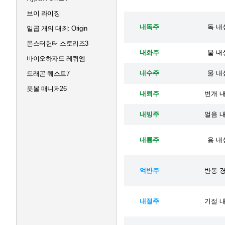
브이 라이징
내독주
독 내성
일곱 개의 대죄: Origin
몬스터헌터 스토리즈3
내화주
불 내성
바이오하자드 레퀴엠
내수주
물 내성
드래곤 퀘스트7
풋볼 매니저26
내뢰주
번개 내
내빙주
얼음 내
내룡주
용 내성
억반주
반동 경
내절주
기절 내