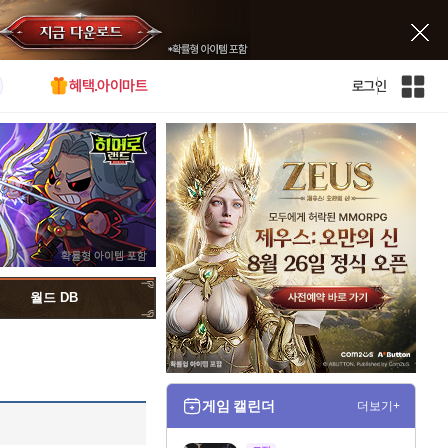
혜택.아이마트
로그인
인
벤
전
체
사
이
트
맵
월드 DB
게임 캘린더
더보기+