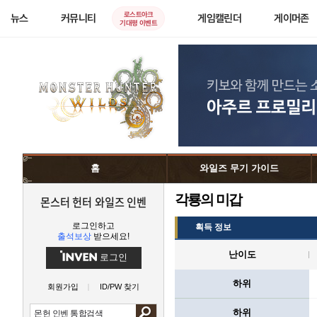
로스트아크
뉴스
커뮤니티
게임캘린더
게이머존
기대평 이벤트
홈
와일즈 무기 가이드
각룡의 미갑
몬스터 헌터 와일즈 인벤
로그인하고
획득 정보
출석보상
받으세요!
난이도
로그인
하위
회원가입
ID/PW 찾기
하위