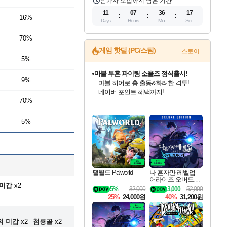
참가자 모집까지 남은 기간
11
07
36
16
16%
Days
Hours
Min
Sec
70%
게임 핫딜 (PC/스팀)
스토어+
5%
마블 투혼 파이팅 소울즈 정식출시!
9%
마블 히어로 총 출동&화려한 격투!
네이버 포인트 혜택까지!
70%
인벤게임즈 8월 특별 할인!
드래곤소드: 어웨이크닝 입점!
문명 7 특별 할인!
귀무자: 검의 길 예약 판매 중!
비스트 오브 리인카네이션 정식 출시!
커세어 코브 출시 기념 할인!
더 렐릭 퍼스트 가디언 정식 출시
베데스다 40주년 기념 할인 중!
캡콤 프렌차이즈 할인 진행 중!
캡콤 일부 상품 상시 할인
스타워즈 은하계 레이서
로블록스 기프트 카드 공식 입점
인기 퍼블리셔 모음!
스팀으로 만나는 드래곤소드!
조선&고려 DLC 출시 예정
10% 할인과
게임프릭 신작 IP
해적'섬'을 발전시키자!
설화x하드코어 액션!
베데스다의 명작들을
몬헌, 바하 등 인기 IP를
몬헌 와일즈 & 드래곤즈 도그마2
인벤게임즈에서 10% 추가 적립
Robux를 가장 안전하고
최대 90% 할인가를 만나보세요!
네이버혜택과 함께 만나보세요!
50%할인&추가 적립까지!
이니&베니 혜택까지!
네이버 혜택가와 함께 예약하세요!
할인&네이버혜택으로 만나보세요!
네이버페이 혜택과 만나보세요!
40주년 프로모션으로 만나보세요!
할인가에 만나보세요!
일부 에디션 상시 할인!
혜택으로 예약 판매 중
편안하게 충전하세요
5%
팰월드 Palworld
나 혼자만 레벨업
어라이즈 오버드라
 미갑
x2
이브 디럭스 에디션
5%
32,000
3,000
52,000
Solo Leveling Arise
25%
24,000원
40%
31,200원
Overdrive Deluxe Edi
tion
의 미갑
x2
첨룡골
x2