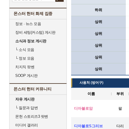
하위
몬스터 헌터 화제 집중
상위
정보 · 뉴스 모음
장비 세팅(커스텀) 게시판
상위
소식과 정보 게시판
상위
└
소식 모음
상위
└
정보 모음
치지직 팟벤
상위
SOOP 게시판
사용처 (방어구)
몬스터 헌터 커뮤니티
이름
부위
자유 게시판
└
질문과 답변
디아블로암
팔
몬헌 스토리즈3 팟벤
미디어 갤러리
디아블로S그리브
다리