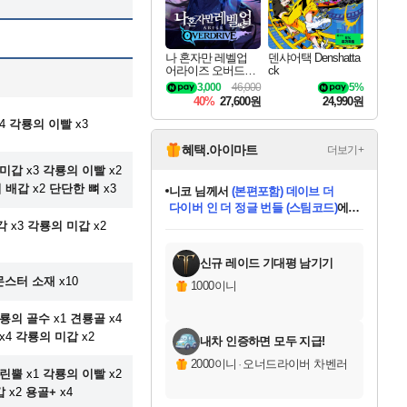
나 혼자만 레벨업
덴샤어택 Denshatta
어라이즈 오버드라
ck
이브 Solo Leveling A
3,000
46,000
5%
rise
40%
27,600원
24,990원
4
각룡의 이빨
x3
혜택.아이마트
더보기+
 미갑
x3
각룡의 이빨
x2
 배갑
x2
단단한 뼈
x3
니코
님께서
(본편포함) 데이브 더
다이버 인 더 정글 번들 (스팀코드)
에
미스골든위크
별땡
당첨되셨습니다.
한건했습니다
프로틴스101
별빛희망
미오몬도
아기쿠키
eksxo
칠부
설레임v
어느덧
동작그만
영웅97
우는무
유리별
나무아래쉼터
달빛아이
밍끼
해무
님께서
님께서
님께서
님께서
님께서
님께서
님께서
님께서
님께서
님께서
님께서
님께서
님께서
님께서
님께서
엘든 링 밤의 통치자
님께서
네이버페이 1만원
로블록스 기프트카드
엘든 링 밤의 통치자
님께서
님께서
님께서
디스코 엘리시움 최종판
엘든 링 밤의 통치자
네이버페이 1만원
로블록스 기프트카드
인투 더 브리치
로블록스 기프트카드
로블록스 기프트카드
엘든 링 밤의 통치자
(본편포함) 데이브 더
(본편포함) 데이브 더
드래곤 퀘스트 XI S
네이버페이 1만원
몬스터 헌터 월드
마피아
로블록스
각
x3
각룡의 미갑
x2
아이스본 마스터 에디션 (스팀코드)
디럭스 에디션 (스팀코드)
데피니티브 에디션 (스팀코드)
교환권
1만원권
디럭스 에디션 (스팀코드)
다이버 인 더 정글 번들 (스팀코드)
(스팀코드)
교환권
1만원권
디럭스 에디션 (스팀코드)
다이버 인 더 정글 번들 (스팀코드)
(스팀코드)
교환권
1만원권
기프트카드 1만 5천원권
지나간 시간을 찾아서 데피니티브
2만원권
디럭스 에디션 (스팀코드)
에 당첨되셨습니다.
에 당첨되셨습니다.
에 당첨되셨습니다.
에 당첨되셨습니다.
에 당첨되셨습니다.
에 당첨되셨습니다.
를 교환.
에 당첨되셨습니다.
에 당첨되셨습니다.
를 교환.
에
에
에
에
에
에
에
를
교환.
당첨되셨습니다.
당첨되셨습니다.
당첨되셨습니다.
당첨되셨습니다.
당첨되셨습니다.
당첨되셨습니다.
에디션 (스팀코드)
당첨되셨습니다.
를 교환.
신규 레이드 기대평 남기기
몬스터 소재
x10
1000이니
룡의 골수
x1
견룡골
x4
x4
각룡의 미갑
x2
내차 인증하면 모두 지급!
2000이니
·
오너드라이버 차벤러
린뿔
x1
각룡의 이빨
x2
갑
x2
용골+
x4