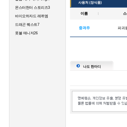
사용처 (장식품)
몬스터헌터 스토리즈3
이름
스
바이오하자드 레퀴엠
드래곤 퀘스트7
중격주
파괴왕
풋볼 매니저26
나도 한마디