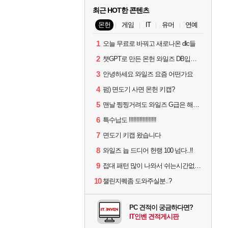
최근 HOT한 콘텐츠
몬헌
게임
IT
유머
연예
1
오늘 무료로 바꿔고 새로나온 dlc들
2
챗GPT로 만든 몬헌 와일즈 DB입니다.
3
안녕하세요 와일즈 요즘 어떤가요
4
펌) 면도기 사면 몬헌 키캡?
5
맨날 찡찡거려도 와일즈 G급은 해야하니까 접속 jpg
6
특수납도 !!!!!!!!!!!!!!!!!!
7
면도기 키캡 왔습니다
8
와일즈 늅 드디어 헌랭 100 넘다..!!
9
접대 패턴 많이 나와서 쉬는시간없이 빡딜한것같은데..
10
챌린지퀘좀 도와주실분..?
PC 견적이 궁금하다면?
IT인벤 견적게시판