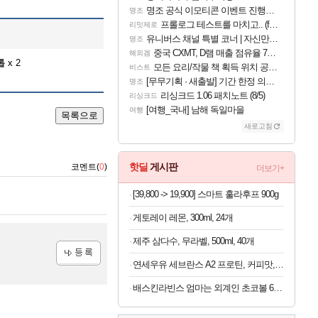
명조 공식 이모티콘 이벤트 진행해봤습니다! 참여부터 추첨까지????
명조
프롤로그 테스트를 마치고.. (feat. 리아)
리밋제로
유니버스 채널 특별 코너 | 자신만의 스타일
명조
중국 CXMT, D램 매출 점유율 7%…글로벌 4위로 부상
해외겜
톱
x 2
모든 요리/작물 책 획득 위치 공략 (36개) - 미식가 도전과제
비스트
[무무기획 · 새출발] 기간 한정 의뢰 이벤트
명조
리싱크드 1.06 패치노트 (8/5)
리싱크드
[여행_국내] 남해 독일마을
여행
목록으로
새로고침
핫딜
게시판
코멘트(
0
)
더보기+
[39,800 -> 19,900] 스마트 훌라후프 900g
게토레이 레몬, 300ml, 24개
제주 삼다수, 무라벨, 500ml, 40개
연세우유 세브란스 A2 프로틴, 커피맛, 190ml, 16개
등록
배스킨라빈스 엄마는 외계인 초코볼 6개입 x 2봉지 (1봉지당 4,950원)