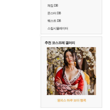
채집 DB
몬스터 DB
퀘스트 DB
스킬시뮬레이터
추천 코스프레 갤러리
원피스 하루 보아 행콕