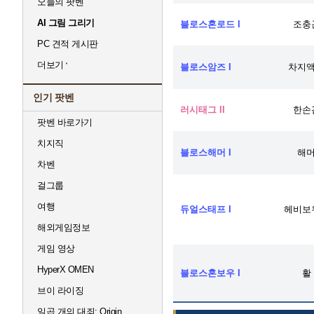
오늘의 팟벤
AI 그림 그리기
블로스혼로드 I
조충
PC 견적 게시판
더보기
블로스암즈 I
차지
인기 팟벤
러시태그 II
한손
팟벤 바로가기
치지직
블로스해머 I
해
차벤
걸그룹
여행
듀얼스태프 I
헤비보
해외게임정보
게임 영상
HyperX OMEN
블로스혼보우 I
활
브이 라이징
일곱 개의 대죄: Origin