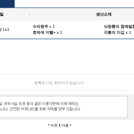
킬
생산소재
수라원주
x 1
뇌랑룡의 첨예발
 Lv1
호박색 이빨+
x 1
각룡의 미갑
x 1
등록된 나도 한마디가 없습니다.
이전
1
다음