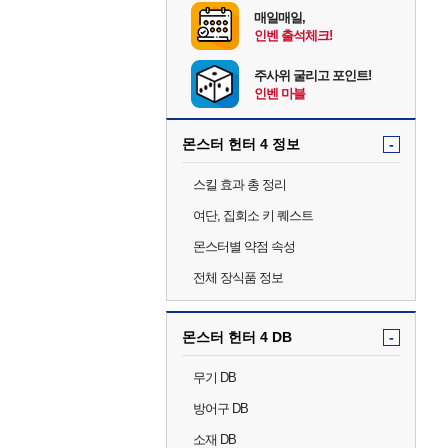
매일매일,
인벤 출석체크!
주사위 굴리고 포인트!
인벤 마블
몬스터 헌터 4 정보
-
스킬 효과 총 정리
여단, 집회소 키 퀘스트
몬스터별 약점 속성
전체 장식품 정보
몬스터 헌터 4 DB
-
무기 DB
방어구 DB
소재 DB