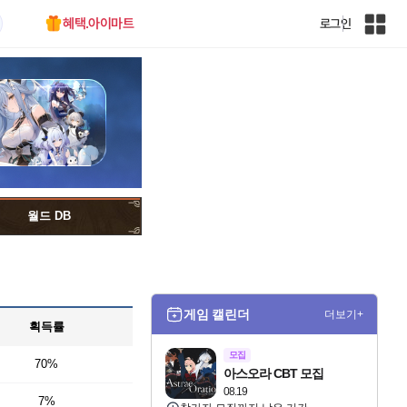
혜택.아이마트
로그인
인
벤
전
체
사
이
트
맵
월드 DB
게임 캘린더
더보기+
획득률
모집
70%
아스오라 CBT 모집
08.19
7%