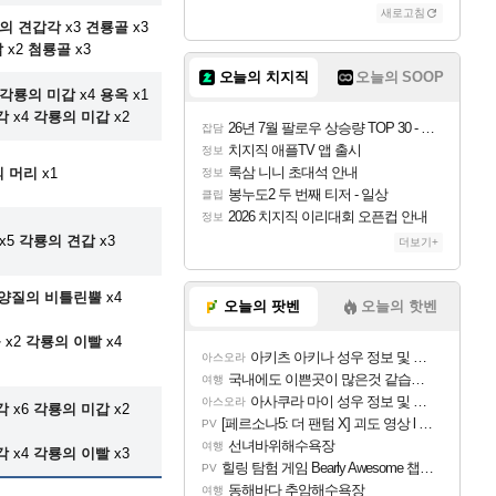
새로고침
의 견갑각
x3
견룡골
x3
갑
x2
첨룡골
x3
오늘의 치지직
오늘의 SOOP
각룡의 미갑
x4
용옥
x1
각
x4
각룡의 미갑
x2
26년 7월 팔로우 상승량 TOP 30 - 월간 치지직
잡담
치지직 애플TV 앱 출시
정보
룩삼 니니 초대석 안내
 머리
x1
정보
봉누도2 두 번째 티저 - 일상
클립
2026 치지직 이리대회 오픈컵 안내
정보
x5
각룡의 견갑
x3
더보기+
양질의 비틀린뿔
x4
오늘의 팟벤
오늘의 핫벤
뿔
x2
각룡의 이빨
x4
아키츠 아키나 성우 정보 및 주요 필모
아스오라
국내에도 이쁜곳이 많은것 같습니다
여행
아사쿠라 마이 성우 정보 및 주요 필모
아스오라
각
x6
각룡의 미갑
x2
[페르소나5: 더 팬텀 X] 괴도 영상 l 타카마키 안·댄싱 스타
PV
선녀바위해수욕장
여행
각
x4
각룡의 이빨
x3
힐링 탐험 게임 Bearly Awesome 챕터 1 트레일러
PV
동해바다 추암해수욕장
여행