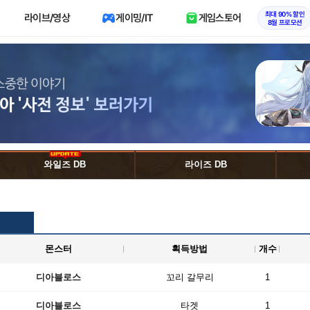
최대 90% 할인
라이브/영상
게이밍/IT
게임스토어
8월 프로모션
와일즈 DB
라이즈 DB
몬스터
획득방법
개수
디아블로스
꼬리 갈무리
1
디아블로스
타겟
1