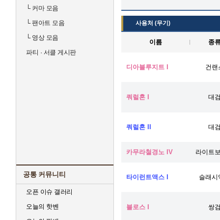
└
커마 모음
└
팬아트 모음
사용처 (무기)
└
영상 모음
이름
종
파티 · 서클 게시판
디아블루지트 I
건랜
쿼럴혼 I
대
쿼럴혼 II
대
카무라철경노 IV
라이트
공통 커뮤니티
타이런트액스 I
슬래시
오픈 이슈 갤러리
오늘의 핫벤
블로스 I
쌍