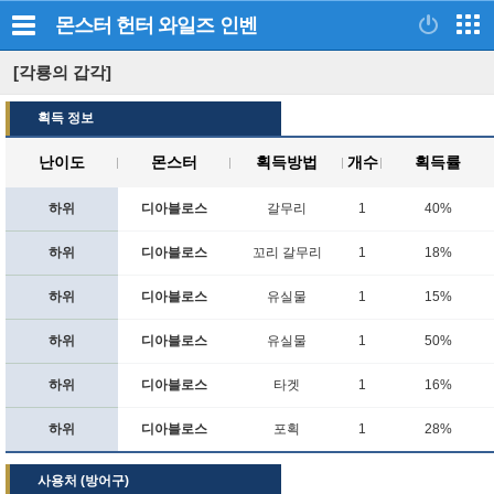
몬스터 헌터 와일즈
인벤
[각룡의 갑각]
획득 정보
난이도
몬스터
획득방법
개수
획득률
하위
디아블로스
갈무리
1
40%
하위
디아블로스
꼬리 갈무리
1
18%
하위
디아블로스
유실물
1
15%
하위
디아블로스
유실물
1
50%
하위
디아블로스
타겟
1
16%
하위
디아블로스
포획
1
28%
사용처 (방어구)