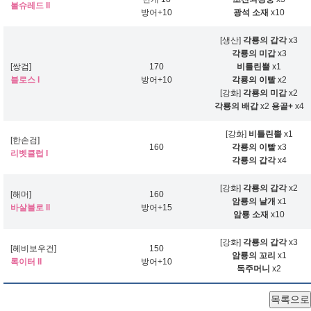
볼슈레드 II
방어+10
광석 소재
x10
[생산]
각룡의 갑각
x3
각룡의 미갑
x3
[쌍검]
170
비틀린뿔
x1
블로스 I
방어+10
각룡의 이빨
x2
[강화]
각룡의 미갑
x2
각룡의 배갑
x2
용골+
x4
[강화]
비틀린뿔
x1
[한손검]
160
각룡의 이빨
x3
리벳클럽 I
각룡의 갑각
x4
[강화]
각룡의 갑각
x2
[해머]
160
암룡의 날개
x1
바살블로 II
방어+15
암룡 소재
x10
[강화]
각룡의 갑각
x3
[헤비보우건]
150
암룡의 꼬리
x1
록이터 II
방어+10
독주머니
x2
목록으로