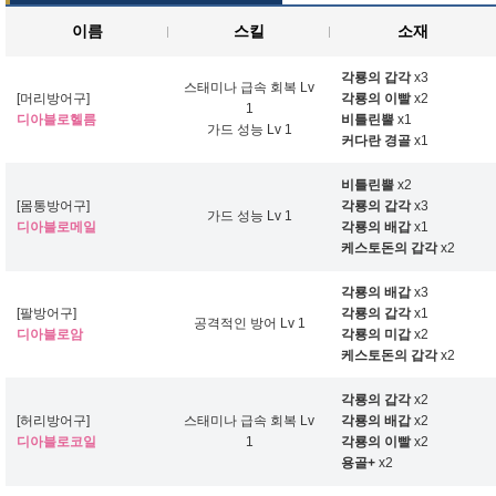
이름
스킬
소재
각룡의 갑각
x3
스태미나 급속 회복 Lv
[머리방어구]
각룡의 이빨
x2
1
디아블로헬름
비틀린뿔
x1
가드 성능 Lv 1
커다란 경골
x1
비틀린뿔
x2
[몸통방어구]
각룡의 갑각
x3
가드 성능 Lv 1
디아블로메일
각룡의 배갑
x1
케스토돈의 갑각
x2
각룡의 배갑
x3
[팔방어구]
각룡의 갑각
x1
공격적인 방어 Lv 1
디아블로암
각룡의 미갑
x2
케스토돈의 갑각
x2
각룡의 갑각
x2
[허리방어구]
스태미나 급속 회복 Lv
각룡의 배갑
x2
디아블로코일
1
각룡의 이빨
x2
용골+
x2