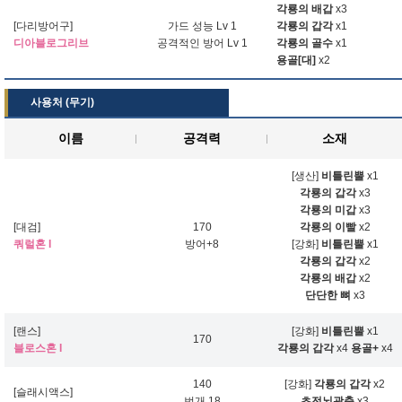
각룡의 배갑
x3
[다리방어구]
가드 성능 Lv 1
각룡의 갑각
x1
디아블로그리브
공격적인 방어 Lv 1
각룡의 골수
x1
용골[대]
x2
사용처 (무기)
이름
공격력
소재
[생산]
비틀린뿔
x1
각룡의 갑각
x3
각룡의 미갑
x3
[대검]
170
각룡의 이빨
x2
쿼럴혼 I
방어+8
[강화]
비틀린뿔
x1
각룡의 갑각
x2
각룡의 배갑
x2
단단한 뼈
x3
[랜스]
[강화]
비틀린뿔
x1
170
블로스혼 I
각룡의 갑각
x4
용골+
x4
140
[강화]
각룡의 갑각
x2
[슬래시액스]
번개 18
초전뇌광충
x3