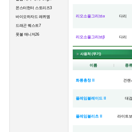
몬스터헌터 스토리즈3
리오소울그리브α
다리
바이오하자드 레퀴엠
드래곤 퀘스트7
풋볼 매니저26
리오소울그리브β
다리
사용처 (무기)
이름
종
화룡총창 II
건랜
플레임블레이드 II
대
플레임블리츠 II
라이트