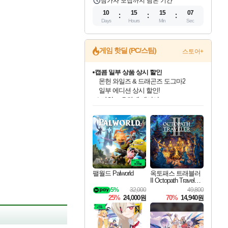
참가자 모집까지 남은 기간
10
15
15
06
Days
Hours
Min
Sec
게임 핫딜 (PC/스팀)
스토어+
스타워즈 은하계 레이서
인벤게임즈에서 10% 추가 적립
혜택으로 예약 판매 중
인벤게임즈 8월 특별 할인!
드래곤소드: 어웨이크닝 입점!
문명 7 특별 할인!
마블 투혼 파이팅 소울즈 정식출시!
귀무자: 검의 길 예약 판매 중!
비스트 오브 리인카네이션 정식 출시!
커세어 코브 출시 기념 할인!
더 렐릭 퍼스트 가디언 정식 출시
베데스다 40주년 기념 할인 중!
캡콤 프렌차이즈 할인 진행 중!
캡콤 일부 상품 상시 할인
로블록스 기프트 카드 공식 입점
인기 퍼블리셔 모음!
스팀으로 만나는 드래곤소드!
조선&고려 DLC 출시 예정
마블 히어로 총 출동&화려한 격투!
10% 할인과
게임프릭 신작 IP
해적'섬'을 발전시키자!
설화x하드코어 액션!
베데스다의 명작들을
몬헌, 바하 등 인기 IP를
몬헌 와일즈 & 드래곤즈 도그마2
Robux를 가장 안전하고
최대 90% 할인가를 만나보세요!
네이버혜택과 함께 만나보세요!
50%할인&추가 적립까지!
네이버 포인트 혜택까지!
이니&베니 혜택까지!
네이버 혜택가와 함께 예약하세요!
할인&네이버혜택으로 만나보세요!
네이버페이 혜택과 만나보세요!
40주년 프로모션으로 만나보세요!
할인가에 만나보세요!
일부 에디션 상시 할인!
편안하게 충전하세요
팰월드 Palworld
옥토패스 트래블러
II Octopath Traveler I
I
5%
32,000
49,800
25%
24,000원
70%
14,940원