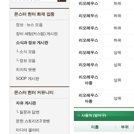
리오레우스
하위
몬스터 헌터 화제 집중
리오레우스
하위
정보 · 뉴스 모음
리오레우스
하위
장비 세팅(커스텀) 게시판
리오레우스
하위
소식과 정보 게시판
└
소식 모음
리오레우스
상위
└
정보 모음
리오레우스
상위
치지직 팟벤
리오레우스
SOOP 게시판
상위
아종
몬스터 헌터 커뮤니티
리오레우스
상위
아종
자유 게시판
└
질문과 답변
사용처 (방어구)
몬헌 스토리즈3 팟벤
이름
부위
미디어 갤러리