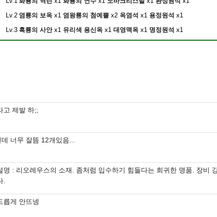
Lv.1
화룡의 역린
x1
화룡의 연수
x1
노바크리스털
x1
환정원석
x1
Lv.2
염룡의 보옥
x1
염왕룡의 첨예뿔
x2
옥염석
x1
용정원석
x1
Lv.3
흑룡의 사안
x1
유리색 용신옥
x1
대영맥옥
x1
명정원석
x1
라고 제발 하;;
데 너무 잘뜸 12개있음...
설명 : 리오레우스의 소재. 좀처럼 입수하기 힘들다는 희귀한 명품. 장비 
다.
드릅게 안뜨넹