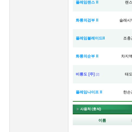
플레임랜스 II
랜
화룡의검부 II
슬래시
플레임블레이드II
조충
화룡의순부 II
차지
비룡도 [주]
태
[2]
플레임나이프 II
한손
사용처 (호석)
이름