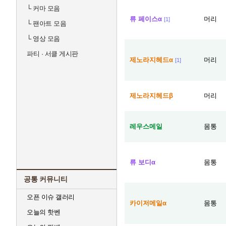
└
커마 모음
류 페이스α
머리
[1]
└
팬아트 모음
└
영상 모음
파티 · 서클 게시판
제노라지헤드α
머리
[1]
제노라지헤드β
머리
레우스메일
몸통
류 보디α
몸통
공통 커뮤니티
오픈 이슈 갤러리
카이저메일α
몸통
오늘의 핫벤