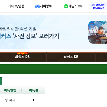
최대 90% 할인
라이브/영상
게이밍/IT
게임스토어
8월 프로모션
와일즈 DB
라이즈 DB
획득방법
획득률
등 파괴
★