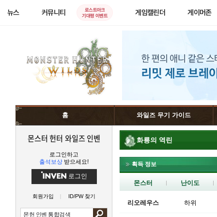
로스트아크
뉴스
커뮤니티
게임캘린더
게이머존
기대평 이벤트
홈
와일즈 무기 가이드
몬스터 헌터 와일즈 인벤
화룡의 역린
로그인하고
출석보상
받으세요!
획득 정보
로그인
몬스터
난이도
회원가입
ID/PW 찾기
리오레우스
하위