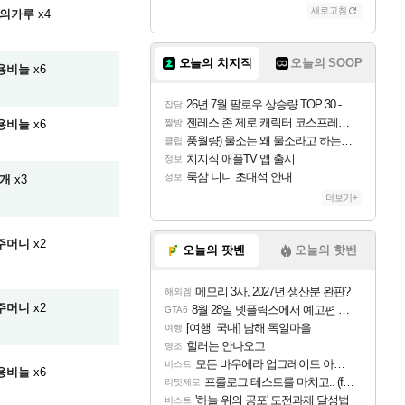
새로고침
의가루
x4
오늘의 치지직
오늘의 SOOP
용비늘
x6
26년 7월 팔로우 상승량 TOP 30 - 월간 치지직
잡담
젠레스 존 제로 캐릭터 코스프레한 꽁주
용비늘
x6
짤방
풍월량) 물소는 왜 물소라고 하는거야? 아! 그만 ㅋㅋ
클립
치지직 애플TV 앱 출시
정보
룩삼 니니 초대석 안내
정보
개
x3
더보기+
주머니
x2
오늘의 팟벤
오늘의 핫벤
메모리 3사, 2027년 생산분 완판?
해외겜
주머니
x2
8월 28일 넷플릭스에서 예고편 공개 예정
GTA6
[여행_국내] 남해 독일마을
여행
힐러는 안나오고
명조
모든 바우에라 업그레이드 아이템 획득 위치 공략 (89개)
비스트
용비늘
x6
프롤로그 테스트를 마치고.. (feat. 리아)
리밋제로
'하늘 위의 공포' 도전과제 달성법
비스트