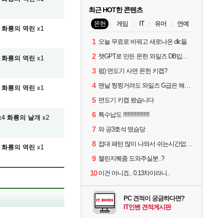
최근 HOT한 콘텐츠
몬헌
게임
IT
유머
연예
화룡의 역린
x1
1
오늘 무료로 바꿔고 새로나온 dlc들
2
챗GPT로 만든 몬헌 와일즈 DB입니다.
화룡의 역린
x1
3
펌) 면도기 사면 몬헌 키캡?
4
맨날 찡찡거려도 와일즈 G급은 해야하니까 접속 jpg
화룡의 역린
x1
5
면도기 키캡 왔습니다
6
특수납도 !!!!!!!!!!!!!!!!!!
x4
화룡의 날개
x2
7
와 공3호석 떴슴당
8
접대 패턴 많이 나와서 쉬는시간없이 빡딜한것같은데..
화룡의 역린
x1
9
챌린지퀘좀 도와주실분..?
10
이건 아니죠.. 0.13차이라니..
PC 견적이 궁금하다면?
IT인벤 견적게시판