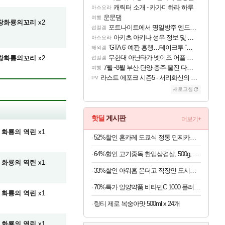
캐릭터 소개 - 카가미하라 하루
아스오라
운문댐
여행
창화룡의꼬리
x2
포트나이트에서 명일방주 엔드필드 [펠리카] 판매 예정
섭컬겜
아키츠 아키나 성우 정보 및 주요 필모
아스오라
‘GTA 6’ 예판 흥행…테이크투 “내부 예상 크게 넘어”
해외겜
무한대 아난타가 넷이즈 어플 달력에 일정 등록
창화룡의꼬리
x2
섭컬겜
7월~8월 부산-단양-충주-울진 다녀왔어요~
여행
라스트 에포크 시즌5 - 서리화신의 분노 티저
PV
새로고침
핫딜
게시판
더보기+
화룡의 역린
x1
52%할인 혼카레 도쿄식 정통 민찌카레, 오리지널, 210g, 7개
64%할인 고기중독 한입삼겹살, 500g, 4개
화룡의 역린
x1
33%할인 아워홈 온더고 직장인 도시락 BEST 6종, 290g, 6팩
70%특가 일양약품 비타민C 1000 플러스, 1100mg, 60정, 6개
화룡의 역린
x1
링티 제로 복숭아맛 500ml x 24개
화룡의 역린
x1