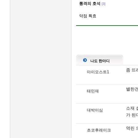
통격의 호석
[3]
약점 특효
나도 한마디
좀 뜨
마이모스트1
별한갠
태민재
소재 
대박이심
가 된
역린 
초코후레이크