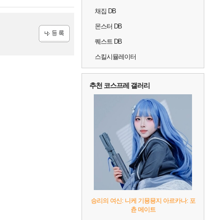
채집 DB
몬스터 DB
퀘스트 DB
등록
스킬시뮬레이터
추천 코스프레 갤러리
승리의 여신: 니케 기묭묭지 아르카나: 포
츈 메이트