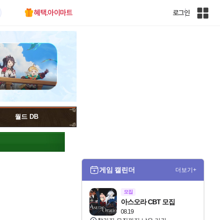
혜택.아이마트
로그인
인
벤
전
체
사
이
트
맵
월드 DB
게임 캘린더
더보기+
모집
아스오라 CBT 모집
08.19