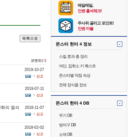
매일매일,
인벤 출석체크!
주사위 굴리고 포인트!
인벤 마블
목록으로
몬스터 헌터 4 정보
-
스킬 효과 총 정리
코멘트(
4
)
여단, 집회소 키 퀘스트
2019-10-27
몬스터별 약점 속성
답글
신고
전체 장식품 정보
2019-07-11
답글
신고
몬스터 헌터 4 DB
-
강화의 열쇠
2018-11-07
답글
신고
무기 DB
방어구 DB
2018-02-02
답글
신고
소재 DB