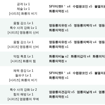
공격 Lv 1
SFV티켓II＇
x4
수렵왕코인
x5
불멸의
체술 Lv 1
화룡의역린
x1
[시리즈] 화룡의 비기
움찔 감소 Lv 1
명등룡의유린
x5
명등룡의백각
x4
명등
특수 사격 강화 Lv 1
화룡의역린
x1
[시리즈] 명등룡의 신비
움찔 감소 Lv 1
명등룡의유린
x5
명등룡의백각
x4
명등
[시리즈] 명등룡의 신비
화룡의역린
x1
약점 특효 Lv 1
화룡의비늘
x2
화룡의갑각
x4
화룡의익
[시리즈] 화룡의 힘
화룡의역린
x
체력 증강 Lv 1
SFV티켓II＇
x4
수렵왕코인
x5
불멸의
돌파구 Lv 1
화룡의역린
x1
[시리즈] 화룡의 비기
특수 사격 강화 Lv 2
염왕룡의견갑각
x5
염룡의날개
x4
염룡
힘의 해방 Lv 1
화룡의역린
x1
[시리즈] 염왕룡의 무예