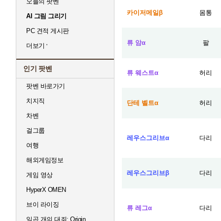
오늘의 팟벤
카이저메일β
몸통
AI 그림 그리기
PC 견적 게시판
류 암α
팔
더보기
인기 팟벤
류 웨스트α
허리
팟벤 바로가기
치지직
단테 벨트α
허리
차벤
걸그룹
레우스그리브α
다리
여행
해외게임정보
레우스그리브β
다리
게임 영상
HyperX OMEN
브이 라이징
류 레그α
다리
일곱 개의 대죄: Origin