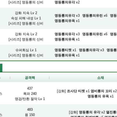
[시리즈] 명등룡의 신비
명등룡의유각
x2
강화 지속 Lv 2
명등룡의유각
x3
명등룡의유린
x6
명등
속성 피해 내성 Lv 1
명등룡의유옥
x1
[시리즈] 명등룡의 신비
강화 지속 Lv 2
명등룡의유각
x3
명등룡의유린
x6
명등
[시리즈] 명등룡의 신비
명등룡의유옥
x1
슈퍼회심 Lv 1
명등룡티켓
x1
명등룡의유각
x3
명등룡
[시리즈] 명등룡의 신비
명등룡의유옥
x1
류
공격력
소재
437
[강화]
조사단 티켓
x1
염비룡의 꼬리
x2
스
폭파 240
명등룡의 유옥
x1
명검/탄환 절약 Lv 1
483
[강화]
명등룡의 유각
x2
멸진룡
스
용 150