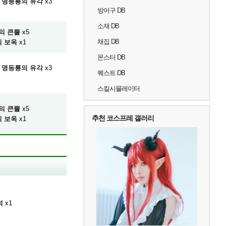
명등룡의 유각
x3
방어구 DB
소재 DB
의 큰뿔
x5
채집 DB
 보옥
x1
몬스터 DB
명등룡의 유각
x3
퀘스트 DB
스킬시뮬레이터
의 큰뿔
x5
추천 코스프레 갤러리
 보옥
x1
석
x1