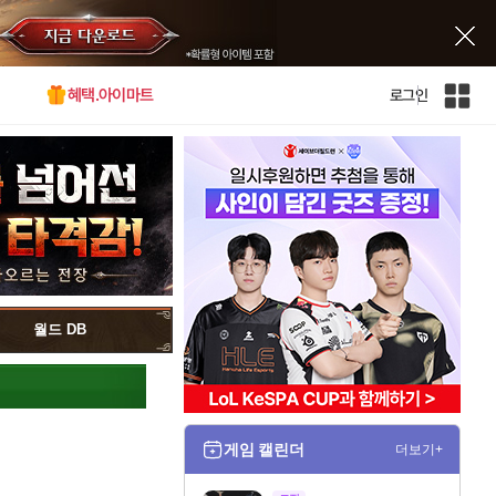
혜택.아이마트
로그인
인
벤
전
체
사
이
트
맵
월드 DB
게임 캘린더
더보기+