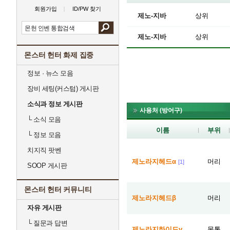
회원가입
ID/PW 찾기
제노-지바
상위
제노-지바
상위
몬스터 헌터 화제 집중
정보 · 뉴스 모음
장비 세팅(커스텀) 게시판
소식과 정보 게시판
사용처 (방어구)
└
소식 모음
이름
부위
└
정보 모음
치지직 팟벤
제노라지헤드α
머리
[1]
SOOP 게시판
몬스터 헌터 커뮤니티
제노라지헤드β
머리
자유 게시판
└
질문과 답변
제노라지하이드γ
몸통