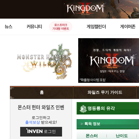
로스트아크
뉴스
커뮤니티
게임캘린더
게이머존
기대평 이벤트
홈
와일즈 무기 가이드
몬스터 헌터 와일즈 인벤
명등룡의 유각
로그인하고
출석보상
받으세요!
획득 정보
로그인
몬스터
난이도