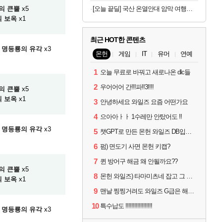
의 큰뿔
x5
[오늘 끝딜] 국산 온열안대 암막 여행용 수면 안대 천연 아로마 스팀 찜질 아이마스크 일상에반하다
 보옥
x1
최근 HOT한 콘텐츠
명등룡의 유각
x3
몬헌
게임
IT
유머
연예
1
오늘 무료로 바꿔고 새로나온 dlc들
2
우어어어 간!!!파!!3!!!!
의 큰뿔
x5
 보옥
x1
3
안녕하세요 와일즈 요즘 어떤가요
4
으아아ㅏㅏ 1수레만 안탔어도 !!
명등룡의 유각
x3
5
챗GPT로 만든 몬헌 와일즈 DB입니다.
6
펌) 면도기 사면 몬헌 키캡?
7
퀸 방어구 해금 왜 안될까요??
의 큰뿔
x5
8
몬헌 와일즈) 타마미츠네 잡고 그 뒤로 안했는데 복귀하려면 뭐부터..?
 보옥
x1
9
맨날 찡찡거려도 와일즈 G급은 해야하니까 접속 jpg
10
특수납도 !!!!!!!!!!!!!!!!!!
명등룡의 유각
x3