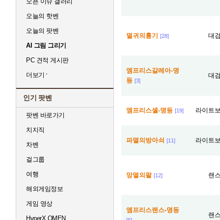
오픈 이슈 갤러리
오늘의 핫벤
오늘의 팟벤
멸귀의흉기
대
[28]
AI 그림 그리기
PC 견적 게시판
엠프리스갈레아-명
더보기
대
등
[3]
인기 팟벤
엠프리스셸-명등
라이트
[19]
팟벤 바로가기
치지직
파멸의방아쇠
라이트
[11]
차벤
걸그룹
여행
망멸의팔
랜
[12]
해외게임정보
게임 영상
엠프리스랜스-명등
랜
HyperX OMEN
[6]