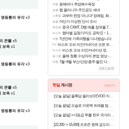
동해바다 추암해수욕장
여행
렙 올리니까 주인공도 세네
실팰
과부하 한정 아니다! 정예림, 화속성 서포터 세대 교체
나혼렙
명등룡의 유각
x3
어딘가 이상한 단서 조사
실팰
중국 CXMT, D램 매출 점유율 7%…글로벌 4위로 부상
해외겜
챕터별 길찾기/지도 공략 (1 ~ 12장)
비스트
7년만에 가족여행을 다녀왔습니다.
여행
의 큰뿔
x5
비스트 오브 리인카네이션 오픈 트레일러
PV
 보옥
x1
비스트 오브 리인카네이션 정보/공략글 모음
비스트
올해 청룡 수상자의 본업 영상 - 스테이씨 윤
걸그룹
7월~8월 부산-단양-충주-울진 다녀왔어요~
여행
명등룡의 유각
x3
새로고침
핫딜
게시판
더보기+
의 큰뿔
x5
 보옥
x1
[오늘 끝딜] 올록담 올리브3 EVOO 지중해 올리브오일 캡슐 올리브유 3개월분
[오늘 끝딜] 오슬로 아웃백 트래블 텀블러 350ml, 아이보리
명등룡의 유각
x3
[오늘 끝딜] ++1등급 투뿔 한우 국거리 국내산 소고기 양지머리 설도 냉장 생고기 600g, 1kg, 2kg 대용량
[22,200 -> 15,000] 프로즌 원팩 곱도리탕 590g 2개