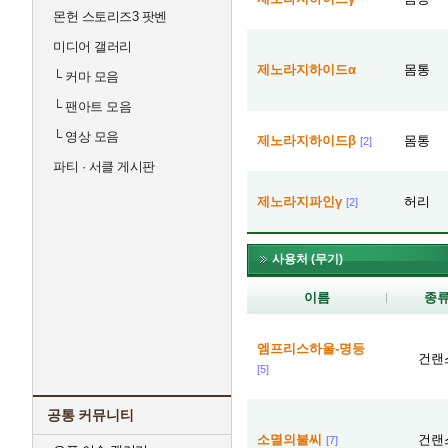
몬헌 스토리즈3 팟벤
미디어 갤러리
제노라지하이드α
몸통
└
커마 모음
└
팬아트 모음
└
영상 모음
제노라지하이드β
몸통
[2]
파티 · 서클 게시판
제노라지파인γ
허리
[2]
사용처 (무기)
이름
종
엠프리스하울-명등
건랜
[5]
공통 커뮤니티
소멸의불씨
건랜
[7]