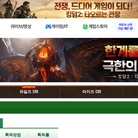
X
귀무자 신작
라이브/영상
게이밍/IT
게임스토어
지금 예판 중!
와일즈 DB
라이즈 DB
획득방법
획득률