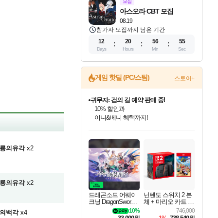
모집
아스오라 CBT 모집
08.19
참가자 모집까지 남은 기간
12
20
56
54
Days
Hours
Min
Sec
게임 핫딜 (PC/스팀)
스토어+
귀무자: 검의 길 예약 판매 중!
10% 할인과
이니&베니 혜택까지!
드래곤소드: 어웨이크닝 입점!
문명 7 특별 할인!
비스트 오브 리인카네이션 정식 출시!
커세어 코브 출시 기념 할인!
더 렐릭 퍼스트 가디언 정식 출시
베데스다 40주년 기념 할인 중!
마블 투혼 파이팅 소울즈 예약 판매 중!
캡콤 프렌차이즈 할인 진행 중!
캡콤 일부 상품 상시 할인
스타워즈 은하계 레이서
로블록스 기프트 카드 공식 입점
스팀으로 만나는 드래곤소드!
조선&고려 DLC 출시 예정
게임프릭 신작 IP
해적'섬'을 발전시키자!
설화x하드코어 액션!
베데스다의 명작들을
마블 히어로 총 출동&화려한 격투!
몬헌, 바하 등 인기 IP를
몬헌 와일즈 & 드래곤즈 도그마2
인벤게임즈에서 10% 추가 적립
Robux를 가장 안전하고
네이버혜택과 함께 만나보세요!
50%할인&추가 적립까지!
네이버 혜택가와 함께 예약하세요!
할인&네이버혜택으로 만나보세요!
네이버페이 혜택과 만나보세요!
40주년 프로모션으로 만나보세요!
네이버 포인트 혜택까지!
할인가에 만나보세요!
일부 에디션 상시 할인!
혜택으로 예약 판매 중
편안하게 충전하세요
룡의유각
x2
룡의유각
x2
드래곤소드 어웨이
닌텐도 스위치 2 본
크닝 DragonSword A
체 + 마리오 카트 월
wakening
드
10%
746,000
의백각
x4