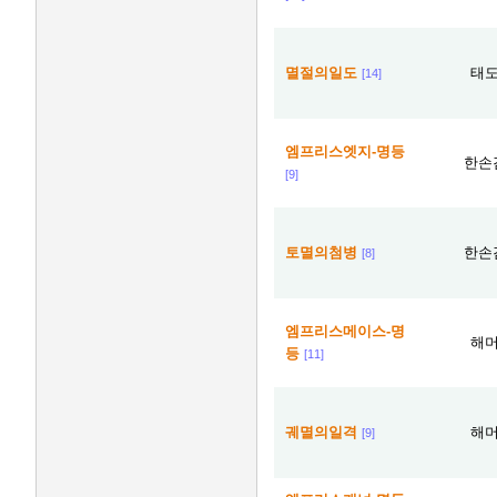
멸절의일도
태
[14]
엠프리스엣지-명등
한손
[9]
토멸의첨병
한손
[8]
엠프리스메이스-명
해
등
[11]
궤멸의일격
해
[9]