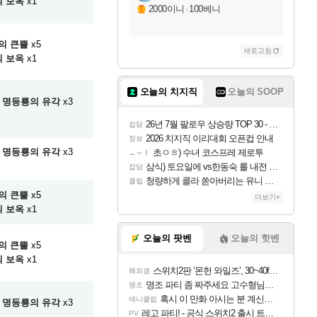
 보옥
x1
2000이니
·
100베니
의 큰뿔
x5
새로고침
 보옥
x1
오늘의 치지직
오늘의 SOOP
명등룡의 유각
x3
26년 7월 팔로우 상승량 TOP 30 - 월간 치지직
잡담
2026 치지직 이리대회 오픈컵 안내
정보
명등룡의 유각
x3
초ㅇㅎ) 수녀 코스프레 제로투
ㅗㅜㅑ
삼식) 토요일에 vs한동숙 롤 내전 예정
잡담
청량하게 콜라 쏟아버리는 유니 ㅋㅋㅋ
클립
의 큰뿔
x5
더보기+
 보옥
x1
오늘의 팟벤
오늘의 핫벤
의 큰뿔
x5
 보옥
x1
스위치2판 ‘몬헌 와일즈’, 30~40fps 목표 추정
해외겜
명조 파티 좀 짜주세요 고수형님들…
명조
혹시 이 만화 아시는 분 계신가요
애니클립
명등룡의 유각
x3
레고 파티! - 공식 스위치2 출시 트레일러
PV