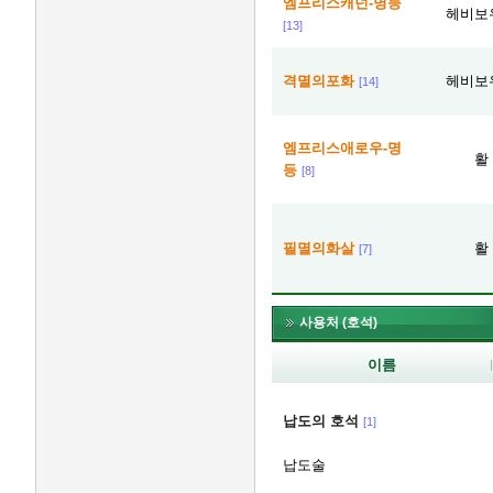
엠프리스캐넌-명등
헤비보
[13]
격멸의포화
헤비보
[14]
엠프리스애로우-명
활
등
[8]
필멸의화살
활
[7]
사용처 (호석)
이름
납도의 호석
[1]
납도술