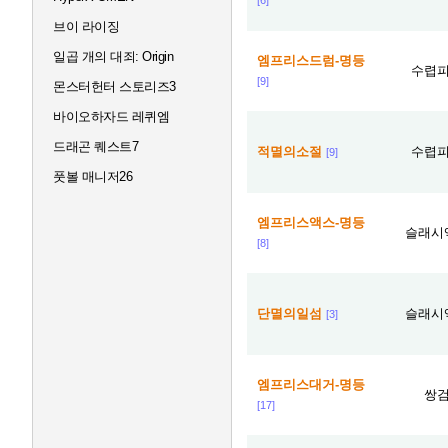
브이 라이징
일곱 개의 대죄: Origin
엠프리스드럼-명등
수렵
[9]
몬스터헌터 스토리즈3
바이오하자드 레퀴엠
드래곤 퀘스트7
적멸의소절
수렵
[9]
풋볼 매니저26
엠프리스액스-명등
슬래시
[8]
단멸의일섬
슬래시
[3]
엠프리스대거-명등
쌍
[17]