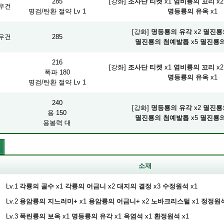
285
[강화]
조사단 티켓
x1
염비룡의 꼬리
x2
우건
명검/탄환 절약 Lv 1
명등룡의 유옥
x1
[강화]
명등룡의 유각
x2
멸진룡
우건
285
멸진룡의 첨예발톱
x5
멸진룡의
216
[강화]
조사단 티켓
x1
염비룡의 꼬리
x2
폭파 180
명등룡의 유옥
x1
명검/탄환 절약 Lv 1
240
[강화]
명등룡의 유각
x2
멸진룡
용 150
멸진룡의 첨예발톱
x5
멸진룡의
용봉력 대
소재
Lv.1
각룡의 골수
x1
각룡의 어금니
x2
대지의 결정
x3
수정원석
x1
Lv.2
용암룡의 지느러미+
x1
용암룡의 어금니+
x2
노바크리스털
x1
정정원
Lv.3
폭린룡의 보옥
x1
명등룡의 유각
x1
옥염석
x1
환정원석
x1