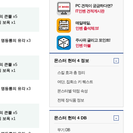
PC 견적이 궁금하다면?
IT인벤 견적게시판
의 큰뿔
x5
 보옥
x1
매일매일,
인벤 출석체크!
주사위 굴리고 포인트!
명등룡의 유각
x3
인벤 마블
몬스터 헌터 4 정보
-
의 큰뿔
x5
 보옥
x1
스킬 효과 총 정리
여단, 집회소 키 퀘스트
명등룡의 유각
x3
몬스터별 약점 속성
전체 장식품 정보
의 큰뿔
x5
몬스터 헌터 4 DB
-
 보옥
x1
무기 DB