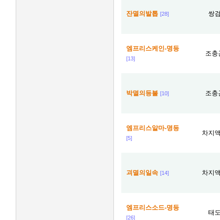
잔멸의발톱
쌍
[28]
엠프리스케인-명등
조충
[13]
박멸의등불
조충
[10]
엠프리스알마-명등
차지
[5]
괴멸의일속
차지
[14]
엠프리스소드-명등
태
[26]