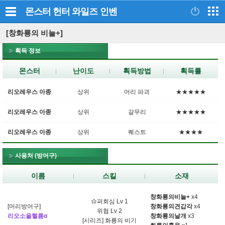
몬스터 헌터 와일즈
인벤
[창화룡의 비늘+]
획득 정보
몬스터
난이도
획득방법
획득률
리오레우스 아종
상위
머리 파괴
★★★★★
리오레우스 아종
상위
갈무리
★★★★★
리오레우스 아종
상위
퀘스트
★★★★
사용처 (방어구)
이름
스킬
소재
창화룡의비늘+
x4
슈퍼회심 Lv 1
[머리방어구]
창화룡의견갑각
x4
위협 Lv 2
리오소울헬름α
창화룡의날개
x3
[시리즈] 화룡의 비기