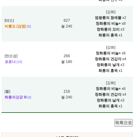
[강화]
염왕룡의 첨예뿔
x2
[태도]
627
창화룡의 비늘+
x8
비룡도 [감염]
불 240
[5]
창화룡의 꼬리
x3
화룡의 홍옥
x1
[강화]
창화룡의 비늘+
x6
[한손검]
266
창화룡의 견갑각
x4
코로나
불 180
[18]
창화룡의 날개
x3
화룡의 홍옥
x1
[강화]
창화룡의 비늘+
x6
[활]
216
창화룡의 견갑각
x4
화룡의강궁 III
불 240
[6]
창화룡의 날개
x3
화룡의 홍옥
x1
목록으로