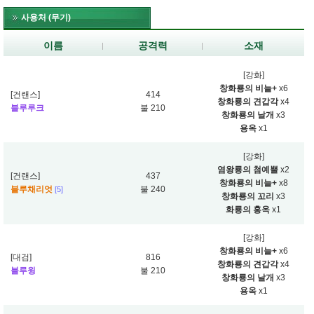
사용처 (무기)
이름
공격력
소재
[강화]
창화룡의 비늘+
x6
[건랜스]
414
창화룡의 견갑각
x4
블루루크
불 210
창화룡의 날개
x3
용옥
x1
[강화]
염왕룡의 첨예뿔
x2
[건랜스]
437
창화룡의 비늘+
x8
블루채리엇
불 240
[5]
창화룡의 꼬리
x3
화룡의 홍옥
x1
[강화]
창화룡의 비늘+
x6
[대검]
816
창화룡의 견갑각
x4
블루윙
불 210
창화룡의 날개
x3
용옥
x1