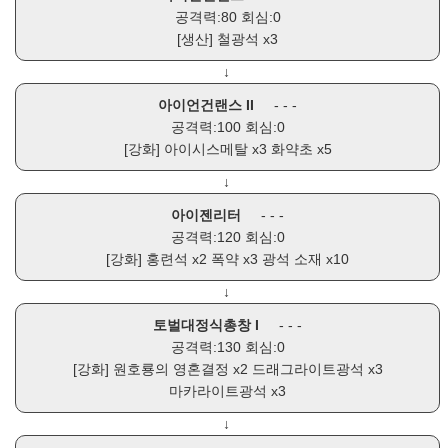
공격력:80 회심:0
[생산]
철광석
x3
↓
아이언건랜스 II
- - -
공격력:100 회심:0
[강화]
아이시스메탈
x3
화약초
x5
↓
아이젠리터
- - -
공격력:120 회심:0
[강화]
홍련석
x2
폭약
x3
광석 소재
x10
↓
토벌대정식총창 I
- - -
공격력:130 회심:0
[강화]
원호룡의 영혼결정
x2
드래그라이트광석
x3
마카라이트광석
x3
↓