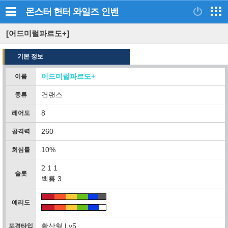
몬스터 헌터 와일즈
인벤
[어드미럴파르도+]
기본 정보
어드미럴파르도+
이름
건랜스
종류
8
레어도
260
공격력
10%
회심률
2 1 1
슬롯
백룡 3
예리도
확산형 Lv5
포격타입