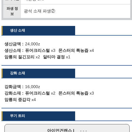
파생 정
광석 소재 파생②
보
생산 소재
생산금액
24,000z
생산소재
퓨어크리스털
x3
몬스터의 특농즙
x4
암룡의 질긴꼬리
x2
알티마 결정
x1
강화 소재
강화금액
16,000z
강화소재
퓨어크리스털
x2
몬스터의 특농즙
x3
암룡의 중갑각
x4
무기 트리
아이언건랜스 I
- - -