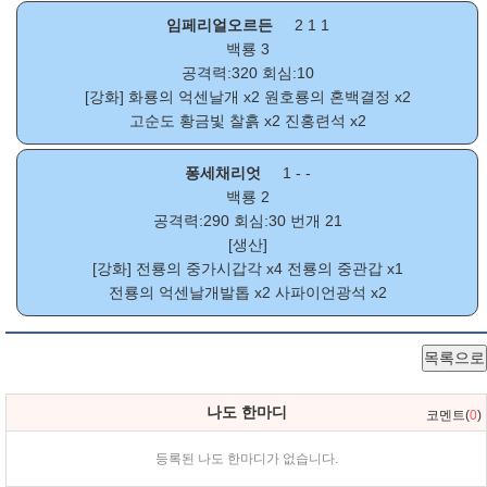
임페리얼오르든
2 1 1
백룡 3
공격력:320 회심:10
[강화]
화룡의 억센날개
x2
원호룡의 혼백결정
x2
고순도 황금빛 찰흙
x2
진홍련석
x2
퐁세채리엇
1 - -
백룡 2
공격력:290 회심:30 번개 21
[생산]
[강화]
전룡의 중가시갑각
x4
전룡의 중관갑
x1
전룡의 억센날개발톱
x2
사파이언광석
x2
목록으로
나도 한마디
코멘트(
0
)
등록된 나도 한마디가 없습니다.