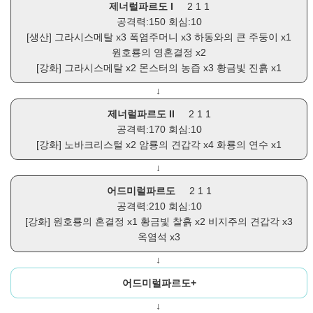
제너럴파르도 I
2 1 1
공격력:150 회심:10
[생산]
그라시스메탈
x3
폭염주머니
x3
하동와의 큰 주둥이
x1
원호룡의 영혼결정
x2
[강화]
그라시스메탈
x2
몬스터의 농즙
x3
황금빛 진흙
x1
↓
제너럴파르도 II
2 1 1
공격력:170 회심:10
[강화]
노바크리스털
x2
암룡의 견갑각
x4
화룡의 연수
x1
↓
어드미럴파르도
2 1 1
공격력:210 회심:10
[강화]
원호룡의 혼결정
x1
황금빛 찰흙
x2
비지주의 견갑각
x3
옥염석
x3
↓
어드미럴파르도+
↓