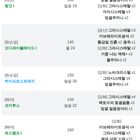
[태도]
160
빙결 얼음덩어리
x3
동인 I
얼음 18
[강화]
그라시스메탈
x2
아이시스메탈
x3
빙결주머니
x2
[생산]
그라시스메탈
x3
카브레라이트광석
x5
[한손검]
140
황금빛 진흙
x2
용옥
x1
오디세이블레이드 I
물 24
[강화]
그라시스메탈
x2
거품 나는 액체+
x3
물주머니
x2
[강화]
노바크리스털
x1
[한손검]
150
그라시스메탈
x4
하이프로스트에지
얼음 30
빙결주머니
x4
[강화]
그라시스메탈
x4
[해머]
150
백토수의 동결발톱
x3
코키투스
얼음 32
빙결 얼음덩어리
x1
[강화]
[해머]
카브레라이트광석
x4
160
워스탬프 I
그라시스메탈
x3
광석 상위 소재
x15