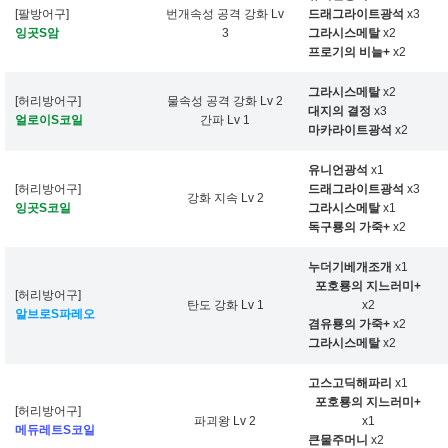
[팔방어구]
번개속성 공격 강화 Lv
드래그라이트광석
x3
잉곳S암
3
그라시스메탈
x2
프로기의 비늘+
x2
그라시스메탈
x2
[허리방어구]
물속성 공격 강화 Lv 2
대지의 결정
x3
얼로이S코일
간파 Lv 1
마카라이트광석
x2
유니언광석
x1
[허리방어구]
드래그라이트광석
x3
강화 지속 Lv 2
잉곳S코일
그라시스메탈
x1
독구룡의 가죽+
x2
누더기베개조개
x1
포호룡의 지느러미+
[허리방어구]
탄도 강화 Lv 1
x2
알브로S파레오
겸유룡의 가죽+
x2
그라시스메탈
x2
고스고딕해파리
x1
포호룡의 지느러미+
[허리방어구]
파괴왕 Lv 2
x1
메듀레트S코일
큰물주머니
x2