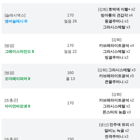
[강화]
호박색 이빨+
x2
[슬래시액스]
170
빙아룡의 견갑각
x4
앰버슬래시 III
얼음 26
동결주머니
x3
그라시스메탈
x3
[강화]
[쌍검]
170
카브레라이트광석
x4
그레이스마인드 II
얼음 22
그라시스메탈
x2
빙결주머니
x3
[강화]
그라시스메탈
x3
[쌍검]
160
카브레라이트광석
x5
오더레이피어 II
물 13
큰물주머니
x2
[강화]
[조충곤]
카브레라이트광석
x2
170
아이언바요넷 II
그라시스메탈
x2
몬스터의 농즙
x3
[생산]
진주색 유피
x3
알비노 늑골
x2
전격주머니
x3
[조충곤]
150