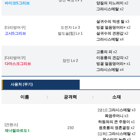
장전 확장 Lv 1
바이크S그리브
양질의 지느러미
x2
그라시스메탈
x2
설귀수의 억센 털
x3
[다리방어구]
도전자 Lv 3
빙결 얼음덩어리+
x2
고샤S그리브
발도술[힘] Lv 1
설귀수의 견완갑
x2
그라시스메탈
x4
고룡의 피
x2
[다리방어구]
이옹룡의 견갑각
x2
장인 Lv 2
다마스크그리브
빙결 얼음덩어리+
x1
그라시스메탈
x4
사용처 (무기)
이름
공격력
소재
[생산]
그라시스메탈
x3
폭염주머니
x3
하동와의 큰 주둥이
x1
[건랜스]
150
원호룡의 영혼결정
x2
제너럴파르도 I
[강화]
그라시스메탈
x2
몬스터의 농즙
x3