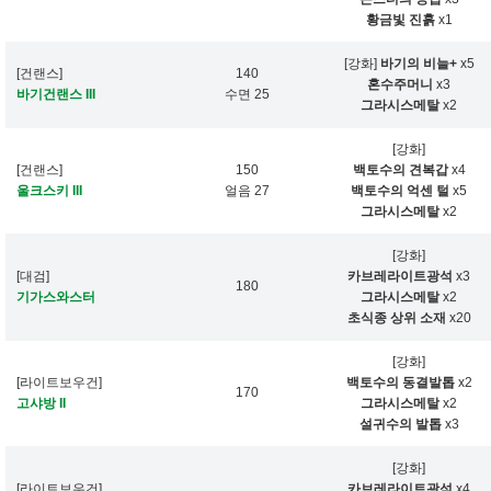
황금빛 진흙
x1
[강화]
바기의 비늘+
x5
[건랜스]
140
혼수주머니
x3
바기건랜스 III
수면 25
그라시스메탈
x2
[강화]
[건랜스]
150
백토수의 견복갑
x4
울크스키 III
얼음 27
백토수의 억센 털
x5
그라시스메탈
x2
[강화]
[대검]
카브레라이트광석
x3
180
기가스와스터
그라시스메탈
x2
초식종 상위 소재
x20
[강화]
[라이트보우건]
백토수의 동결발톱
x2
170
고샤방 II
그라시스메탈
x2
설귀수의 발톱
x3
[강화]
[라이트보우건]
카브레라이트광석
x4