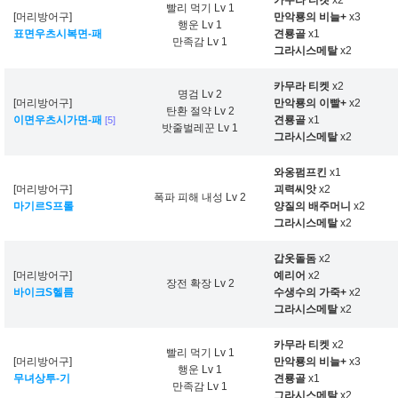
카무라 티켓
x2
빨리 먹기 Lv 1
[머리방어구]
만악룡의 비늘+
x3
행운 Lv 1
표면우츠시복면-패
견룡골
x1
만족감 Lv 1
그라시스메탈
x2
카무라 티켓
x2
명검 Lv 2
[머리방어구]
만악룡의 이빨+
x2
탄환 절약 Lv 2
이면우츠시가면-패
견룡골
x1
[5]
밧줄벌레꾼 Lv 1
그라시스메탈
x2
와옹펌프킨
x1
[머리방어구]
괴력씨앗
x2
폭파 피해 내성 Lv 2
마기르S프롤
양질의 배주머니
x2
그라시스메탈
x2
갑옷돌돔
x2
[머리방어구]
예리어
x2
장전 확장 Lv 2
바이크S헬름
수생수의 가죽+
x2
그라시스메탈
x2
카무라 티켓
x2
빨리 먹기 Lv 1
[머리방어구]
만악룡의 비늘+
x3
행운 Lv 1
무녀상투-기
견룡골
x1
만족감 Lv 1
그라시스메탈
x2