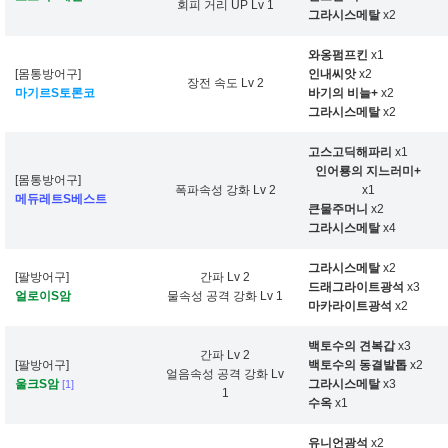
회피 거리 UP Lv 1
그라시스메탈
x2
와옹펌프킨
x1
[몸통방어구]
인내씨앗
x2
장전 속도 Lv 2
마기르S토론코
바기의 비늘+
x2
그라시스메탈
x2
고스고딕해파리
x1
인어룡의 지느러미+
[몸통방어구]
폭파속성 강화 Lv 2
x1
메듀레트S베스트
큰물주머니
x2
그라시스메탈
x4
그라시스메탈
x2
[팔방어구]
간파 Lv 2
드래그라이트광석
x3
얼로이S암
물속성 공격 강화 Lv 1
마카라이트광석
x2
백토수의 견복갑
x3
간파 Lv 2
[팔방어구]
백토수의 동결발톱
x2
얼음속성 공격 강화 Lv
울크S암
그라시스메탈
x3
[1]
1
수옥
x1
유니언광석
x2