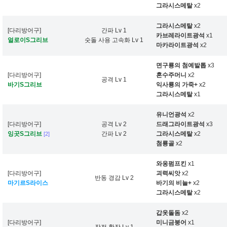
그라시스메탈
x2
그라시스메탈
x2
[다리방어구]
간파 Lv 1
카브레라이트광석
x1
얼로이S그리브
숫돌 사용 고속화 Lv 1
마카라이트광석
x2
면구룡의 첨예발톱
x3
[다리방어구]
혼수주머니
x2
공격 Lv 1
바기S그리브
익사룡의 가죽+
x2
그라시스메탈
x1
유니언광석
x2
[다리방어구]
공격 Lv 2
드래그라이트광석
x3
잉곳S그리브
간파 Lv 2
그라시스메탈
x2
[2]
첨룡골
x2
와옹펌프킨
x1
[다리방어구]
괴력씨앗
x2
반동 경감 Lv 2
마기르S라이스
바기의 비늘+
x2
그라시스메탈
x2
갑옷돌돔
x2
[다리방어구]
미니금붕어
x1