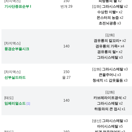
[차지액스]
150
뇌랑룡의 뿔
x2
기사단증표순부 I
번개 29
[강화]
그라시스메탈
x2
수상한 이빨+
x2
몬스터의 농즙
x2
초전뇌광충
x3
[강화]
겸유룡의 칼꼬리+
x2
[차지액스]
140
겸유룡의 가죽+
x4
풍겸순부율시크
겸유룡의 털+
x2
그라시스메탈
x3
[강화]
그라시스메탈
x3
[차지액스]
150
큰물주머니
x3
선부실드라드
물 27
청새치
x1
갑옷돌돔
x3
[강화]
[태도]
카브레라이트광석
x2
140
임페리얼소드
그라시스메탈
x2
[1]
하동와의 큰 접시
x1
[생산]
그라시스메탈
x3
아이시스메탈
x5