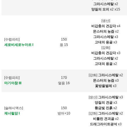
그라시스메탈
x2
양질의 모피
x2
x15
[생산]
비갑충의 견갑각
x4
몬스터의 농즙
x2
그라시스메탈
x3
[수렵피리]
150
고대의 용골
x3
세로비세로누아르 I
용 15
[강화]
비갑충의 견갑각
x3
그라시스메탈
x2
고대의 용골
x2
[강화]
그라시스메탈
x2
[수렵피리]
170
몬스터의 농즙
x3
마기아참 III
얼음 16
꽃방울벌레
x3
[생산]
그라시스메탈
x3
양질의 견골
x3
[슬래시액스]
150
황금빛 진흙
x2
제너럴암 I
방어+10
[강화]
그라시스메탈
x2
비틀린 견괴골
x2
드래그라이트광석
x3