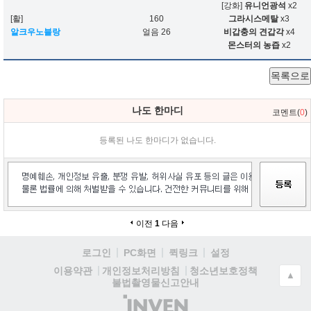
[강화]
유니언광석
x2
[활]
160
그라시스메탈
x3
알크우노블랑
얼음 26
비갑충의 견갑각
x4
몬스터의 농즙
x2
목록으로
나도 한마디
코멘트(
0
)
등록된 나도 한마디가 없습니다.
이전
1
다음
로그인
PC화면
퀵링크
설정
청소년보호정책
이용약관
개인정보처리방침
▲
불법촬영물신고안내
(주)