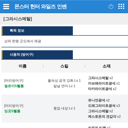
몬스터 헌터 와일즈
인벤
[그라시스메탈]
획득 정보
상위 한랭 군도에서 채광
사용처 (방어구)
이름
스킬
소재
그라시스메탈
x2
[머리방어구]
물속성 공격 강화 Lv 1
카브레라이트광석
x1
얼로이S헬름
칼날 연마 Lv 1
마카라이트광석
x2
유니언광석
x2
[머리방어구]
드래그라이트광석
x3
풍압 내성 Lv 1
잉곳S헬름
그라시스메탈
x2
케스토돈의 견갑각
x2