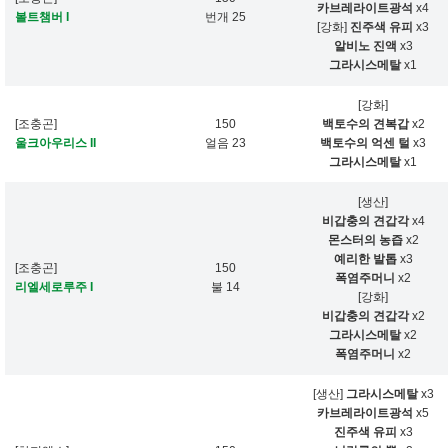
카브레라이트광석
x4
볼트챔버 I
번개 25
[강화]
진주색 유피
x3
알비노 진액
x3
그라시스메탈
x1
[강화]
[조충곤]
150
백토수의 견복갑
x2
울크아우리스 II
얼음 23
백토수의 억센 털
x3
그라시스메탈
x1
[생산]
비갑충의 견갑각
x4
몬스터의 농즙
x2
예리한 발톱
x3
[조충곤]
150
폭염주머니
x2
리엘세로루주 I
불 14
[강화]
비갑충의 견갑각
x2
그라시스메탈
x2
폭염주머니
x2
[생산]
그라시스메탈
x3
카브레라이트광석
x5
진주색 유피
x3