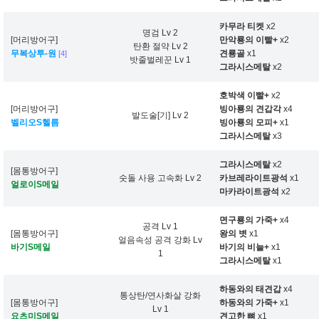
카무라 티켓
x2
명검 Lv 2
[머리방어구]
만악룡의 이빨+
x2
탄환 절약 Lv 2
무복상투-원
견룡골
x1
[4]
밧줄벌레꾼 Lv 1
그라시스메탈
x2
호박색 이빨+
x2
[머리방어구]
빙아룡의 견갑각
x4
발도술[기] Lv 2
벨리오S헬름
빙아룡의 모피+
x1
그라시스메탈
x3
그라시스메탈
x2
[몸통방어구]
숫돌 사용 고속화 Lv 2
카브레라이트광석
x1
얼로이S메일
마카라이트광석
x2
면구룡의 가죽+
x4
공격 Lv 1
[몸통방어구]
왕의 볏
x1
얼음속성 공격 강화 Lv
바기S메일
바기의 비늘+
x1
1
그라시스메탈
x1
하동와의 태견갑
x4
통상탄/연사화살 강화
[몸통방어구]
하동와의 가죽+
x1
Lv 1
요츠미S메일
견고한 뼈
x1