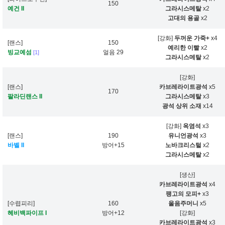
150
예건 II
그라시스메탈
x2
고대의 용골
x2
[강화]
두꺼운 가죽+
x4
[랜스]
150
예리한 이빨
x2
빙교예섬
얼음 29
[1]
그라시스메탈
x2
[강화]
[랜스]
카브레라이트광석
x5
170
팔라딘랜스 II
그라시스메탈
x3
광석 상위 소재
x14
[강화]
옥염석
x3
[랜스]
190
유니언광석
x3
바벨 II
방어+15
노바크리스털
x2
그라시스메탈
x2
[생산]
카브레라이트광석
x4
팽고의 모피+
x3
[수렵피리]
160
울음주머니
x5
헤비백파이프 I
방어+12
[강화]
카브레라이트광석
x3