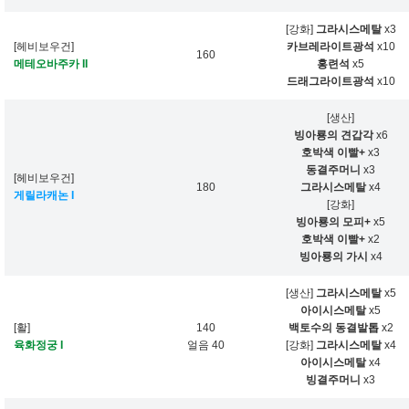
[강화]
그라시스메탈
x3
[헤비보우건]
카브레라이트광석
x10
160
메테오바주카 II
홍련석
x5
드래그라이트광석
x10
[생산]
빙아룡의 견갑각
x6
호박색 이빨+
x3
동결주머니
x3
[헤비보우건]
180
그라시스메탈
x4
게릴라캐논 I
[강화]
빙아룡의 모피+
x5
호박색 이빨+
x2
빙아룡의 가시
x4
[생산]
그라시스메탈
x5
아이시스메탈
x5
[활]
140
백토수의 동결발톱
x2
육화정궁 I
얼음 40
[강화]
그라시스메탈
x4
아이시스메탈
x4
빙결주머니
x3