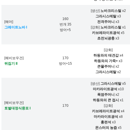
[생산]
노바크리스털
x2
그라시스메탈
x3
160
[해머]
전격주머니
x3
번개 35
그레이트노바 I
[강화]
노바크리스털
x1
방어+5
카브레라이트광석
x5
초전뇌광충
x3
[강화]
하동와의 태견갑
x4
[헤비보우건]
170
하동와의 가죽+
x3
뒤집기 II
방어+15
큰물주머니
x2
그라시스메탈
x2
[생산]
그라시스메탈
x5
마카라이트광석
x10
폭염주머니
x2
하동와의 큰 접시
x1
[헤비보우건]
170
[강화]
토벌대정식중포 I
카브레라이트광석
x4
마카라이트광석
x8
홍련석
x3
몬스터의 농즙
x5