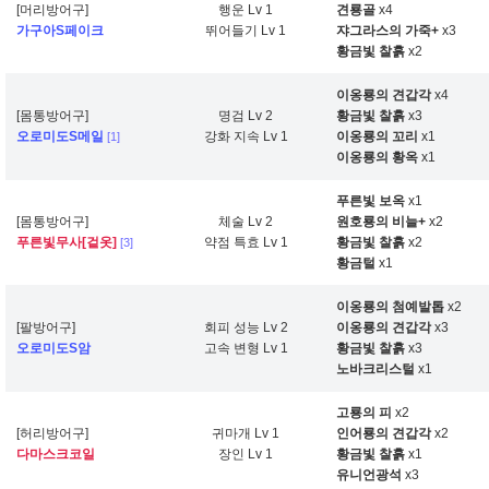
[머리방어구]
행운 Lv 1
견룡골
x4
가구아S페이크
뛰어들기 Lv 1
쟈그라스의 가죽+
x3
황금빛 찰흙
x2
이옹룡의 견갑각
x4
[몸통방어구]
명검 Lv 2
황금빛 찰흙
x3
오로미도S메일
강화 지속 Lv 1
이옹룡의 꼬리
x1
[1]
이옹룡의 황옥
x1
푸른빛 보옥
x1
[몸통방어구]
체술 Lv 2
원호룡의 비늘+
x2
푸른빛무사[겉옷]
약점 특효 Lv 1
황금빛 찰흙
x2
[3]
황금털
x1
이옹룡의 첨예발톱
x2
[팔방어구]
회피 성능 Lv 2
이옹룡의 견갑각
x3
오로미도S암
고속 변형 Lv 1
황금빛 찰흙
x3
노바크리스털
x1
고룡의 피
x2
[허리방어구]
귀마개 Lv 1
인어룡의 견갑각
x2
다마스크코일
장인 Lv 1
황금빛 찰흙
x1
유니언광석
x3