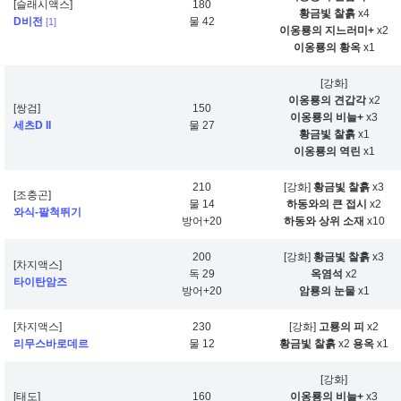
[슬래시액스]
180
황금빛 찰흙
x4
D비전
물 42
[1]
이옹룡의 지느러미+
x2
이옹룡의 황옥
x1
[강화]
이옹룡의 견갑각
x2
[쌍검]
150
이옹룡의 비늘+
x3
세츠D II
물 27
황금빛 찰흙
x1
이옹룡의 역린
x1
210
[강화]
황금빛 찰흙
x3
[조충곤]
물 14
하동와의 큰 접시
x2
와식-팔척뛰기
방어+20
하동와 상위 소재
x10
200
[강화]
황금빛 찰흙
x3
[차지액스]
독 29
옥염석
x2
타이탄암즈
방어+20
암룡의 눈물
x1
[차지액스]
230
[강화]
고룡의 피
x2
리무스바로데르
물 12
황금빛 찰흙
x2
용옥
x1
[강화]
[태도]
160
이옹룡의 비늘+
x3