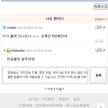
목록으로
나도 한마디
코멘트(
2
)
matal
0
(2021-04-06 02:30:44)
이거 왤케 안나오냐 ㅜㅜ. 포획만 8번째인데
[답글]
Kaliaster
0
(2021-04-06 03:52:26)
유실물로 잘주던뎅
이전
1
다음
로그인
PC화면
퀵링크
설정
청소년보호정책
이용약관
개인정보처리방침
▲