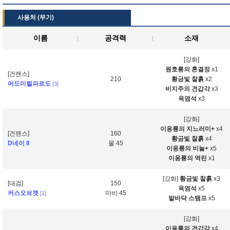
사용처 (무기)
이름
공격력
소재
[강화]
원호룡의 혼결정
x1
[건랜스]
210
황금빛 찰흙
x2
어드미럴파르도
[3]
비지주의 견갑각
x3
옥염석
x3
[강화]
이옹룡의 지느러미+
x4
[건랜스]
160
황금빛 찰흙
x4
D네이 II
물 45
이옹룡의 비늘+
x5
이옹룡의 역린
x1
[강화]
황금빛 찰흙
x3
[대검]
150
옥염석
x5
커스오브캣
마비 45
[1]
발바닥 스탬프
x5
[강화]
이옹룡의 견갑각
x4