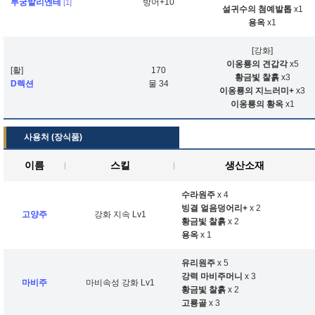
투궁발리엔테
방어+10
[1]
설귀수의 첨예발톱
x1
용옥
x1
[강화]
이옹룡의 견갑각
x5
[활]
170
황금빛 찰흙
x3
D렉션
물 34
이옹룡의 지느러미+
x3
이옹룡의 황옥
x1
사용처 (장식품)
이름
스킬
생산소재
수라원주
x 4
빙결 얼음덩어리+
x 2
고양주
강화 지속 Lv1
황금빛 찰흙
x 2
용옥
x 1
유리원주
x 5
강력 마비주머니
x 3
마비주
마비속성 강화 Lv1
황금빛 찰흙
x 2
고룡골
x 3