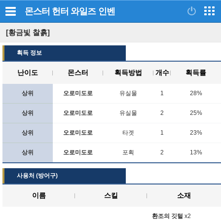
몬스터 헌터 와일즈
인벤
[황금빛 찰흙]
획득 정보
난이도
몬스터
획득방법
개수
획득률
상위
오로미도로
유실물
1
28%
상위
오로미도로
유실물
2
25%
상위
오로미도로
타겟
1
23%
상위
오로미도로
포획
2
13%
사용처 (방어구)
이름
스킬
소재
환조의 깃털
x2