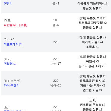
D투 II
물 41
이옹룡의 지느러미+
x2
황금빛 찰흙
x2
[강화]
푸른빛 보옥
x2
[태도]
180
원호룡의 강투구뿔
x2
파란별 태도[무룡]
물 37
황금빛 찰흙
x2
[강화]
황금빛 찰흙
x2
[한손검]
220
재기의 비늘+
x4
커맨드대거
[2]
조룡옥
x1
[강화]
황금빛 찰흙
x3
[해머]
220
옥염석
x3
귀철명
마비 17
[1]
몬스터 상위 소재
x15
[강화]
황금빛 찰흙
x2
[헤비보우건]
220
하동와의 큰 접시
x2
와식-뒤집기
방어+20
거품 나는 액체+
x2
견고한 거골
x4
[강화]
원호룡의 혼결정
x2
[활]
220
황금빛 찰흙
x2