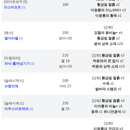
[라이트보우건]
180
황금빛 찰흙
x2
D스러프트
[3]
이옹룡의 지느러미+
x3
이옹룡의 황옥
x1
[강화]
[랜스]
200
강철의 용비늘+
x4
엘더바벨
방어+20
황금빛 찰흙
x2
[3]
광석 상위 소재
x20
210
[강화]
황금빛 찰흙
x3
[수렵피리]
물 18
하동와의 큰 접시
x2
와식-흘려넘기기
[3]
방어+20
하동와 상위 소재
x10
[강화]
황금빛 찰흙
x3
[슬래시액스]
180
수옥
x1
슈램캇체
마비 27
발바닥 스탬프
x5
[강화]
황금빛 찰흙
x3
[슬래시액스]
230
이어룡의 비늘+
x6
리무스바로체트
물 25
[2]
용옥
x1
유니언광석
x3
[강화]
이옹룡의 견갑각
x5