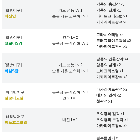
암룡의 흉갑각
x3
[팔방어구]
가드 성능 Lv 1
암룡의 날개
x1
바살암
숫돌 사용 고속화 Lv 1
라이트크리스털
x1
마카라이트광석
x3
그라시스메탈
x2
[팔방어구]
간파 Lv 2
드래그라이트광석
x3
얼로이S암
물속성 공격 강화 Lv 1
마카라이트광석
x2
암룡의 견흉갑각
x4
[팔방어구]
가드 성능 Lv 2
암룡의 날개
x2
바살S암
숫돌 사용 고속화 Lv 1
노바크리스털
x1
마카라이트광석
x3
마카라이트광석
x2
[허리방어구]
물속성 공격 강화 Lv 1
대지의 결정
x2
얼로이코일
간파 Lv 1
철광석
x1
초식룡의 갑각
x1
[허리방어구]
내진 Lv 1
초식룡의 두갑각
x1
리노프로코일
마카라이트광석
x2
봄부름잉어
x1