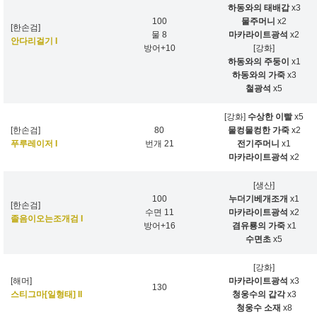
하동와의 태배갑
x3
100
물주머니
x2
[한손검]
물 8
마카라이트광석
x2
안다리걸기 I
방어+10
[강화]
하동와의 주둥이
x1
하동와의 가죽
x3
철광석
x5
[강화]
수상한 이빨
x5
[한손검]
80
물컹물컹한 가죽
x2
푸루레이저 I
번개 21
전기주머니
x1
마카라이트광석
x2
[생산]
100
누더기베개조개
x1
[한손검]
수면 11
마카라이트광석
x2
졸음이오는조개검 I
방어+16
겸유룡의 가죽
x1
수면초
x5
[강화]
[해머]
마카라이트광석
x3
130
스티그마[일형태] II
청웅수의 갑각
x3
청웅수 소재
x8