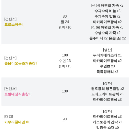
[생산]
해면질 가죽
x3
수괴수의 비늘
x3
80
수괴수의 발톱
x2
[건랜스]
물 24
마카라이트광석
x2
드로스하푼 I
방어+10
[강화]
해면질 가죽
x3
수생수의 가죽
x2
물주머니
x2
용골[소]
x2
[생산]
100
누더기베개조개
x1
[건랜스]
수면 13
마카라이트광석
x2
졸음이오는조개총창 I
방어+15
수면초
x3
툭툭정어리
x2
[강화]
[건랜스]
원호룡의 영혼결정
x2
130
토벌대정식총창 I
드래그라이트광석
x3
마카라이트광석
x3
[강화]
[대검]
마카라이트광석
x3
90
카무라철대검 III
케스토돈의 갑각
x2
갑충종 소재
x5