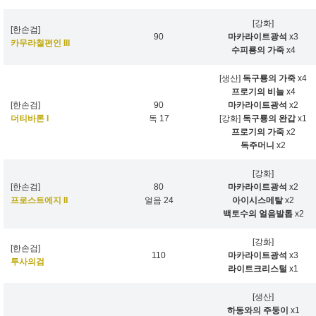
[강화]
[한손검]
90
마카라이트광석
x3
카무라철편인 III
수피룡의 가죽
x4
[생산]
독구룡의 가죽
x4
프로기의 비늘
x4
[한손검]
90
마카라이트광석
x2
더티바론 I
독 17
[강화]
독구룡의 완갑
x1
프로기의 가죽
x2
독주머니
x2
[강화]
[한손검]
80
마카라이트광석
x2
프로스트에지 II
얼음 24
아이시스메탈
x2
백토수의 얼음발톱
x2
[강화]
[한손검]
110
마카라이트광석
x3
투사의검
라이트크리스털
x1
[생산]
하동와의 주둥이
x1