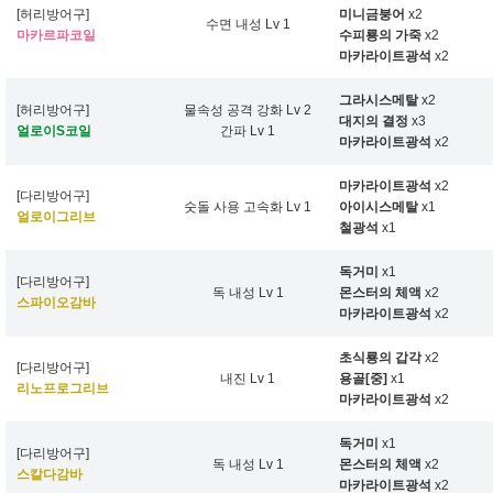
[허리방어구]
미니금붕어
x2
수면 내성 Lv 1
마카르파코일
수피룡의 가죽
x2
마카라이트광석
x2
그라시스메탈
x2
[허리방어구]
물속성 공격 강화 Lv 2
대지의 결정
x3
얼로이S코일
간파 Lv 1
마카라이트광석
x2
마카라이트광석
x2
[다리방어구]
숫돌 사용 고속화 Lv 1
아이시스메탈
x1
얼로이그리브
철광석
x1
독거미
x1
[다리방어구]
독 내성 Lv 1
몬스터의 체액
x2
스파이오감바
마카라이트광석
x2
초식룡의 갑각
x2
[다리방어구]
내진 Lv 1
용골[중]
x1
리노프로그리브
마카라이트광석
x2
독거미
x1
[다리방어구]
독 내성 Lv 1
몬스터의 체액
x2
스칼다감바
마카라이트광석
x2