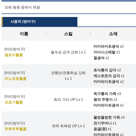
모래 평원 등에서 채광
사용처 (방어구)
이름
스킬
소재
마카라이트광석
x2
[머리방어구]
물속성 공격 강화 Lv 1
아이시스메탈
x1
얼로이헬름
철광석
x1
초식룡의 갑각
x2
[머리방어구]
관통탄/관통화살 강화
케스토돈의 갑각
x1
리노프로헬름
Lv 1
마카라이트광석
x2
독구룡의 가죽
x3
[머리방어구]
회피 거리 UP Lv 1
왕의 주둥이
x1
프로기헬름
마카라이트광석
x2
물컹물컹한 가죽
x3
[머리방어구]
전기주머니
x1
체력 회복량 UP Lv 1
푸루푸루헬름
용골[중]
x1
마카라이트광석
x1