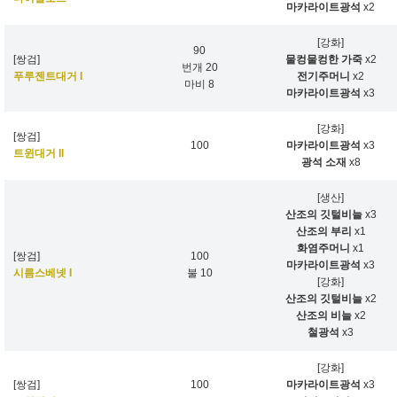
마카라이트광석
x2
[강화]
90
[쌍검]
물컹물컹한 가죽
x2
번개 20
푸루젠트대거 I
전기주머니
x2
마비 8
마카라이트광석
x3
[강화]
[쌍검]
100
마카라이트광석
x3
트윈대거 II
광석 소재
x8
[생산]
산조의 깃털비늘
x3
산조의 부리
x1
화염주머니
x1
[쌍검]
100
마카라이트광석
x3
시름스베넷 I
불 10
[강화]
산조의 깃털비늘
x2
산조의 비늘
x2
철광석
x3
[강화]
[쌍검]
100
마카라이트광석
x3