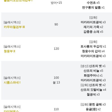
졸음이오는조개검부 I
방어+15
수면초
x5
면구룡의 발톱
x1
[강화]
[슬래시액스]
마카라이트광석
x3
90
카무라철검부 III
재기의 가죽
x2
갑충종 소재
x5
[강화]
[슬래시액스]
토사룡의 두갑각
x1
120
청웅부 II
청웅수의 갑각
x4
마카라이트광석
x3
[생산]
산조의 볏
x1
산조의 비늘
x5
화염주머니
x1
[슬래시액스]
100
마카라이트광석
x3
시름스파네 I
불 13
[강화]
산조의 볏
x2
산조의 깃털비늘
x4
철광석
x3
[강화]
묻힌 골해
x3
[슬래시액스]
110
용골[중]
x2
다이달로스