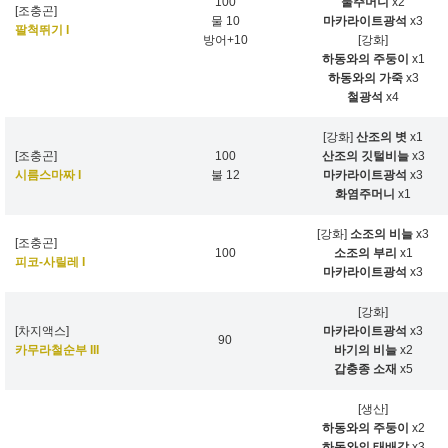
100
물주머니
x2
[조충곤]
물 10
마카라이트광석
x3
팔척뛰기 I
방어+10
[강화]
하동와의 주둥이
x1
하동와의 가죽
x3
철광석
x4
[강화]
산조의 볏
x1
[조충곤]
100
산조의 깃털비늘
x3
시름스마짜 I
불 12
마카라이트광석
x3
화염주머니
x1
[강화]
소조의 비늘
x3
[조충곤]
100
소조의 부리
x1
피코-사릴레 I
마카라이트광석
x3
[강화]
[차지액스]
마카라이트광석
x3
90
카무라철순부 III
바기의 비늘
x2
갑충종 소재
x5
[생산]
하동와의 주둥이
x2
하동와의 태배갑
x3