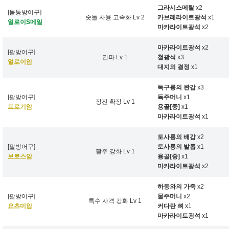
그라시스메탈
x2
[몸통방어구]
숫돌 사용 고속화 Lv 2
카브레라이트광석
x1
얼로이S메일
마카라이트광석
x2
마카라이트광석
x2
[팔방어구]
간파 Lv 1
철광석
x3
얼로이암
대지의 결정
x1
독구룡의 완갑
x3
[팔방어구]
독주머니
x1
장전 확장 Lv 1
프로기암
용골[중]
x1
마카라이트광석
x1
토사룡의 배갑
x2
[팔방어구]
토사룡의 발톱
x1
활주 강화 Lv 1
보로스암
용골[중]
x1
마카라이트광석
x2
하동와의 가죽
x2
[팔방어구]
물주머니
x2
특수 사격 강화 Lv 1
요츠미암
커다란 뼈
x1
마카라이트광석
x1