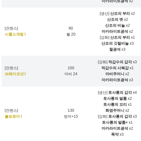
마카라이트광석
x2
[생산]
산조의 부리
x2
산조의 볏
x2
산조의 비늘
x2
[건랜스]
90
마카라이트광석
x2
시름스개링 I
불 20
[강화]
산조의 부리
x1
산조의 깃털비늘
x3
철광석
x3
[강화]
적갑수의 갑각
x3
[건랜스]
100
적갑수의 사복갑
x1
브레이크샷 I
마비 24
마비주머니
x2
마카라이트광석
x3
[생산]
토사룡의 갑각
x4
토사룡의 발톱
x2
토사룡의 꼬리
x1
[건랜스]
130
화염주머니
x2
볼보로더 I
방어+15
[강화]
토사룡의 갑각
x3
토사룡의 발톱+
x1
마카라이트광석
x2
폭약
x3