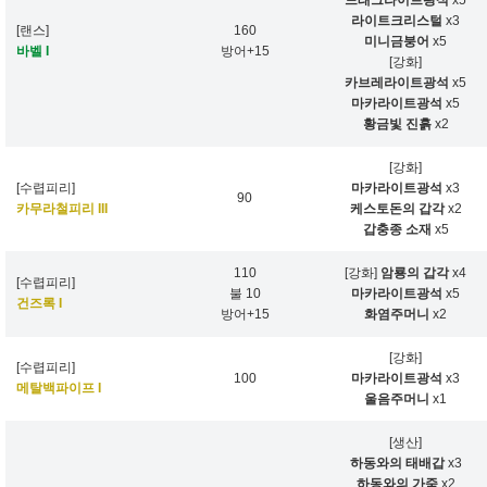
드래그라이트광석
x5
라이트크리스털
x3
[랜스]
160
미니금붕어
x5
바벨 I
방어+15
[강화]
카브레라이트광석
x5
마카라이트광석
x5
황금빛 진흙
x2
[강화]
[수렵피리]
마카라이트광석
x3
90
카무라철피리 III
케스토돈의 갑각
x2
갑충종 소재
x5
110
[강화]
암룡의 갑각
x4
[수렵피리]
불 10
마카라이트광석
x5
건즈록 I
방어+15
화염주머니
x2
[강화]
[수렵피리]
100
마카라이트광석
x3
메탈백파이프 I
울음주머니
x1
[생산]
하동와의 태배갑
x3
하동와의 가죽
x2