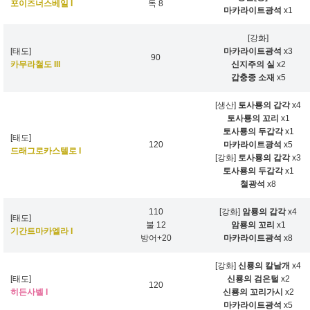
포이즈너스베일 I
독 8
마카라이트광석
x1
[강화]
[태도]
마카라이트광석
x3
90
카무라철도 III
신지주의 실
x2
갑충종 소재
x5
[생산]
토사룡의 갑각
x4
토사룡의 꼬리
x1
토사룡의 두갑각
x1
[태도]
120
마카라이트광석
x5
드래그로카스텔로 I
[강화]
토사룡의 갑각
x3
토사룡의 두갑각
x1
철광석
x8
110
[강화]
암룡의 갑각
x4
[태도]
불 12
암룡의 꼬리
x1
기간트마카엘라 I
방어+20
마카라이트광석
x8
[강화]
신룡의 칼날개
x4
[태도]
신룡의 검은털
x2
120
히든사벨 I
신룡의 꼬리가시
x2
마카라이트광석
x5