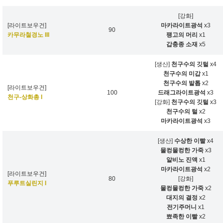
[강화]
[라이트보우건]
마카라이트광석
x3
90
카무라철경노 III
팽고의 머리
x1
갑충종 소재
x5
[생산]
천구수의 깃털
x4
천구수의 미갑
x1
천구수의 발톱
x2
[라이트보우건]
100
드래그라이트광석
x3
천구-상화총 I
[강화]
천구수의 깃털
x3
천구수의 털
x2
마카라이트광석
x3
[생산]
수상한 이빨
x4
물컹물컹한 가죽
x3
알비노 진액
x1
마카라이트광석
x2
[라이트보우건]
80
[강화]
푸루트실린지 I
물컹물컹한 가죽
x2
대지의 결정
x2
전기주머니
x1
뾰족한 이빨
x2