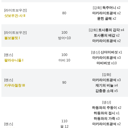
[강화]
독주머니
x2
[라이트보우건]
80
마카라이트광석
x2
샷보우건-사 II
묻힌 골해
x2
[강화]
토사룡의 갑각
x4
[라이트보우건]
100
토사룡의 배갑
x2
볼보불릿 I
방어+10
마카라이트광석
x2
[생산]
산더미버섯
x1
[랜스]
100
마카라이트광석
x3
팔라슈니들 I
마비 10
마비버섯
x10
[강화]
[랜스]
마카라이트광석
x3
90
카무라철창 III
재기의 비늘
x4
갑충종 소재
x5
[생산]
하동와의 주둥이
x2
하동와의 접시
x1
하동와의 가죽
x3
110
[랜스]
마카라이트광석
x2
물 12