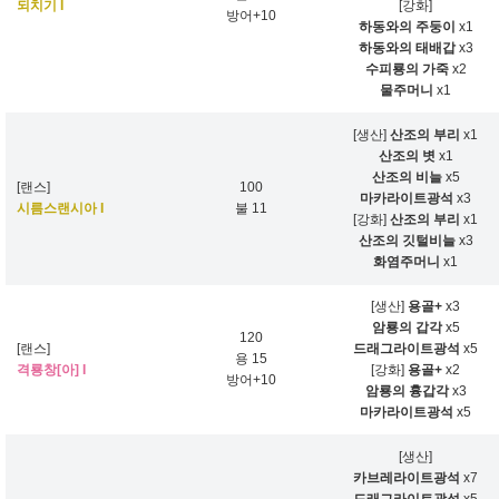
되치기 I
[강화]
방어+10
하동와의 주둥이
x1
하동와의 태배갑
x3
수피룡의 가죽
x2
물주머니
x1
[생산]
산조의 부리
x1
산조의 볏
x1
산조의 비늘
x5
[랜스]
100
마카라이트광석
x3
시름스랜시아 I
불 11
[강화]
산조의 부리
x1
산조의 깃털비늘
x3
화염주머니
x1
[생산]
용골+
x3
암룡의 갑각
x5
120
[랜스]
드래그라이트광석
x5
용 15
격룡창[아] I
[강화]
용골+
x2
방어+10
암룡의 흉갑각
x3
마카라이트광석
x5
[생산]
카브레라이트광석
x7