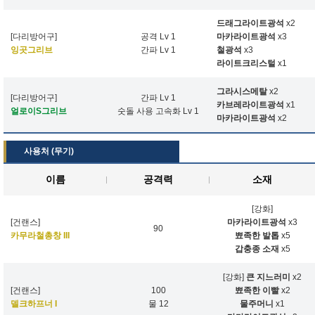
드래그라이트광석
x2
[다리방어구]
공격 Lv 1
마카라이트광석
x3
잉곳그리브
간파 Lv 1
철광석
x3
라이트크리스털
x1
그라시스메탈
x2
[다리방어구]
간파 Lv 1
카브레라이트광석
x1
얼로이S그리브
숫돌 사용 고속화 Lv 1
마카라이트광석
x2
사용처 (무기)
이름
공격력
소재
[강화]
[건랜스]
마카라이트광석
x3
90
카무라철총창 III
뾰족한 발톱
x5
갑충종 소재
x5
[강화]
큰 지느러미
x2
[건랜스]
100
뾰족한 이빨
x2
델크하프너 I
물 12
물주머니
x1