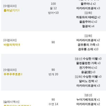
100
물주머니
x2
[수렵피리]
물 12
마카라이트광석
x3
흘려넘기기 I
방어+10
[강화]
하동와의 태배갑
x2
울음주머니
x2
철광석
x4
[강화]
[수렵피리]
마카라이트광석
x2
90
바람의적약 II
겸유룡의 가죽
x3
겸유룡 소재
x10
[생산]
수상한 이빨
x3
물컹물컹한 가죽
x3
전기주머니
x2
[수렵피리]
90
용골[중]
x3
푸루푸루호른 I
번개 20
[강화]
수상한 이빨
x3
알비노 진액
x2
마카라이트광석
x3
[생산]
90
누더기베개조개
x1
[슬래시액스]
수면 14
마카라이트광석
x2