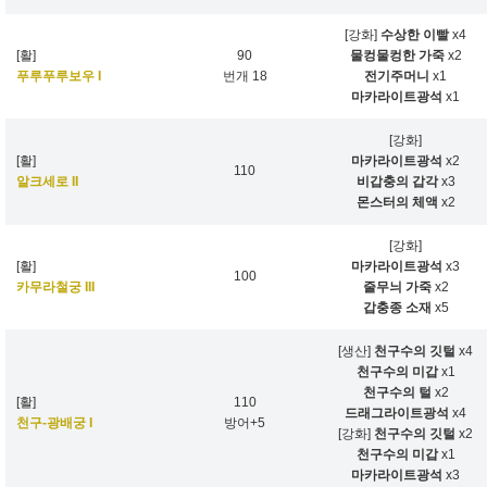
[강화]
수상한 이빨
x4
[활]
90
물컹물컹한 가죽
x2
푸루푸루보우 I
번개 18
전기주머니
x1
마카라이트광석
x1
[강화]
[활]
마카라이트광석
x2
110
알크세로 II
비갑충의 갑각
x3
몬스터의 체액
x2
[강화]
[활]
마카라이트광석
x3
100
카무라철궁 III
줄무늬 가죽
x2
갑충종 소재
x5
[생산]
천구수의 깃털
x4
천구수의 미갑
x1
천구수의 털
x2
[활]
110
드래그라이트광석
x4
천구-광배궁 I
방어+5
[강화]
천구수의 깃털
x2
천구수의 미갑
x1
마카라이트광석
x3