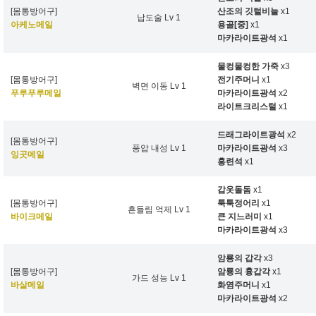
[몸통방어구]
산조의 깃털비늘
x1
납도술 Lv 1
아케노메일
용골[중]
x1
마카라이트광석
x1
물컹물컹한 가죽
x3
[몸통방어구]
전기주머니
x1
벽면 이동 Lv 1
푸루푸루메일
마카라이트광석
x2
라이트크리스털
x1
드래그라이트광석
x2
[몸통방어구]
풍압 내성 Lv 1
마카라이트광석
x3
잉곳메일
홍련석
x1
갑옷돌돔
x1
[몸통방어구]
툭툭정어리
x1
흔들림 억제 Lv 1
바이크메일
큰 지느러미
x1
마카라이트광석
x3
암룡의 갑각
x3
[몸통방어구]
암룡의 흉갑각
x1
가드 성능 Lv 1
바살메일
화염주머니
x1
마카라이트광석
x2