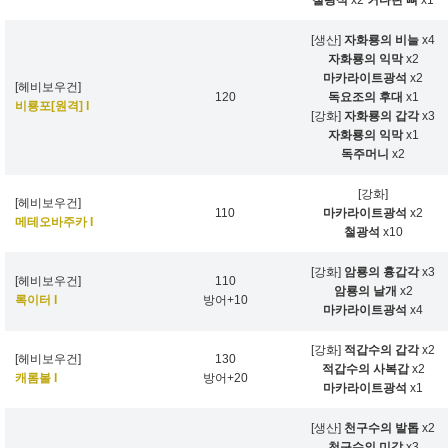
철광석
x2
커다란 뼈
x1
[생산]
자화룡의 비늘
x4
자화룡의 익막
x2
마카라이트광석
x2
[헤비보우건]
120
독요조의 후대
x1
비룡포[원격] I
[강화]
자화룡의 갑각
x3
자화룡의 익막
x1
독주머니
x2
[강화]
[헤비보우건]
110
마카라이트광석
x2
메테오바주카 I
철광석
x10
[강화]
암룡의 흉갑각
x3
[헤비보우건]
110
암룡의 날개
x2
록이터 I
방어+10
마카라이트광석
x4
[강화]
적갑수의 갑각
x2
[헤비보우건]
130
적갑수의 사복갑
x2
캐롬볼 I
방어+20
마카라이트광석
x1
[생산]
천구수의 발톱
x2
천구수의 미갑
x3