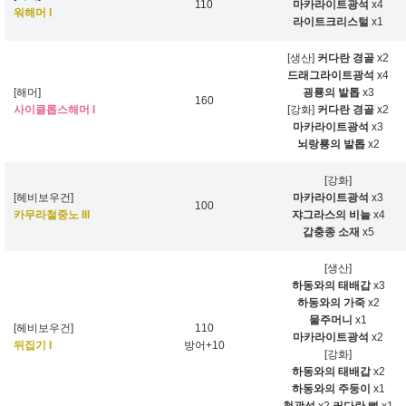
110
마카라이트광석
x4
워해머 I
라이트크리스털
x1
[생산]
커다란 경골
x2
드래그라이트광석
x4
[해머]
굉룡의 발톱
x3
160
사이클롭스해머 I
[강화]
커다란 경골
x2
마카라이트광석
x3
뇌랑룡의 발톱
x2
[강화]
[헤비보우건]
마카라이트광석
x3
100
카무라철중노 III
쟈그라스의 비늘
x4
갑충종 소재
x5
[생산]
하동와의 태배갑
x3
하동와의 가죽
x2
물주머니
x1
[헤비보우건]
110
마카라이트광석
x2
뒤집기 I
방어+10
[강화]
하동와의 태배갑
x2
하동와의 주둥이
x1