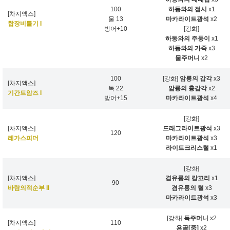
100
하동와의 접시
x1
[차지액스]
물 13
마카라이트광석
x2
합장비틀기 I
방어+10
[강화]
하동와의 주둥이
x1
하동와의 가죽
x3
물주머니
x2
100
[강화]
암룡의 갑각
x3
[차지액스]
독 22
암룡의 흉갑각
x2
기간트암즈 I
방어+15
마카라이트광석
x4
[강화]
[차지액스]
드래그라이트광석
x3
120
레가스피더
마카라이트광석
x3
라이트크리스털
x1
[강화]
[차지액스]
겸유룡의 칼꼬리
x1
90
바람의적순부 II
겸유룡의 털
x3
마카라이트광석
x3
[강화]
독주머니
x2
[차지액스]
110
용골[중]
x2