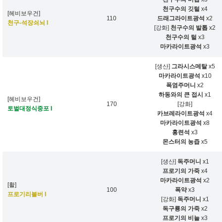
천구수의 깃털
x4
[헤비보우건]
110
드래그라이트광석
x2
천구-석장쇠뇌 I
[강화]
천구수의 발톱
x2
천구수의 털
x3
마카라이트광석
x3
[생산]
그라시스메탈
x5
마카라이트광석
x10
폭염주머니
x2
하동와의 큰 접시
x1
[헤비보우건]
170
[강화]
토벌대정식중포 I
카브레라이트광석
x4
마카라이트광석
x8
홍련석
x3
몬스터의 농즙
x5
[생산]
독주머니
x1
프로기의 가죽
x4
마카라이트광석
x2
[활]
100
폭약
x3
프로기리볼버 I
[강화]
독주머니
x1
독구룡의 가죽
x2
프로기의 비늘
x3