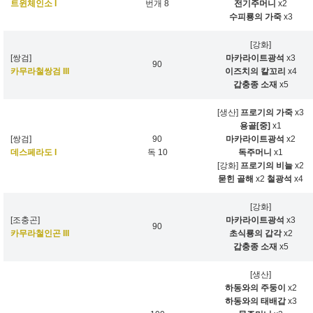
트윈체인소 I
번개 8
전기주머니
x2
수피룡의 가죽
x3
[강화]
[쌍검]
마카라이트광석
x3
90
카무라철쌍검 III
이즈치의 칼꼬리
x4
갑충종 소재
x5
[생산]
프로기의 가죽
x3
용골[중]
x1
[쌍검]
90
마카라이트광석
x2
데스페라도 I
독 10
독주머니
x1
[강화]
프로기의 비늘
x2
묻힌 골해
x2
철광석
x4
[강화]
[조충곤]
마카라이트광석
x3
90
카무라철인곤 III
초식룡의 갑각
x2
갑충종 소재
x5
[생산]
하동와의 주둥이
x2
하동와의 태배갑
x3