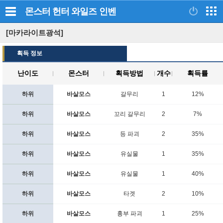
몬스터 헌터 와일즈
인벤
[마카라이트광석]
획득 정보
난이도
몬스터
획득방법
개수
획득률
하위
바살모스
갈무리
1
12%
하위
바살모스
꼬리 갈무리
2
7%
하위
바살모스
등 파괴
2
35%
하위
바살모스
유실물
1
35%
하위
바살모스
유실물
1
40%
하위
바살모스
타겟
2
10%
하위
바살모스
흉부 파괴
1
25%