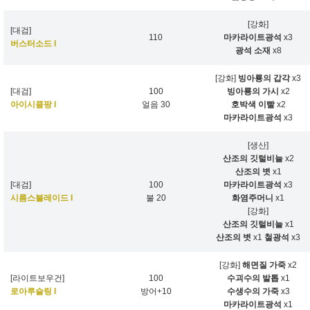
[강화]
[대검]
110
마카라이트광석
x3
버스터소드 I
광석 소재
x8
[강화]
빙아룡의 갑각
x3
[대검]
100
빙아룡의 가시
x2
아이시클팡 I
얼음 30
호박색 이빨
x2
마카라이트광석
x3
[생산]
산조의 깃털비늘
x2
산조의 볏
x1
[대검]
100
마카라이트광석
x3
시름스블레이드 I
불 20
화염주머니
x1
[강화]
산조의 깃털비늘
x1
산조의 볏
x1
철광석
x3
[강화]
해면질 가죽
x2
[라이트보우건]
100
수괴수의 발톱
x1
로아루슬링 I
방어+10
수생수의 가죽
x3
마카라이트광석
x1