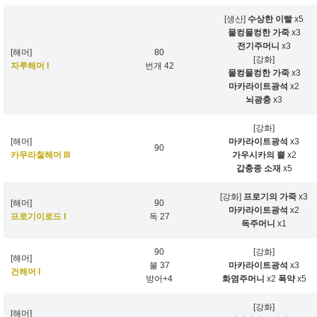
[생산]
수상한 이빨
x5
물컹물컹한 가죽
x3
전기주머니
x3
[해머]
80
[강화]
자루해머 I
번개 42
물컹물컹한 가죽
x3
마카라이트광석
x2
뇌광충
x3
[강화]
[해머]
마카라이트광석
x3
90
카무라철해머 III
가우시카의 뿔
x2
갑충종 소재
x5
[강화]
프로기의 가죽
x3
[해머]
90
마카라이트광석
x2
프로기이로드 I
독 27
독주머니
x1
90
[강화]
[해머]
불 37
마카라이트광석
x3
건해머 I
방어+4
화염주머니
x2
폭약
x5
[강화]
[해머]