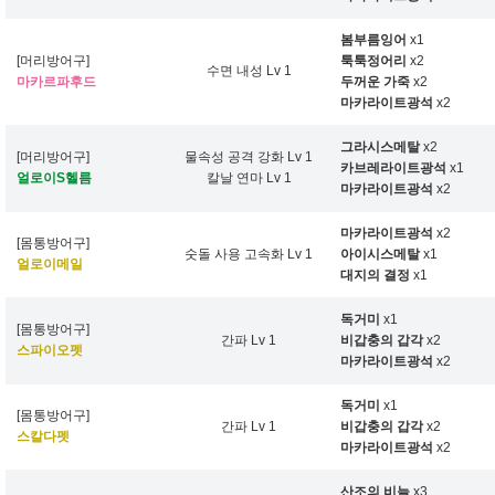
봄부름잉어
x1
[머리방어구]
툭툭정어리
x2
수면 내성 Lv 1
마카르파후드
두꺼운 가죽
x2
마카라이트광석
x2
그라시스메탈
x2
[머리방어구]
물속성 공격 강화 Lv 1
카브레라이트광석
x1
얼로이S헬름
칼날 연마 Lv 1
마카라이트광석
x2
마카라이트광석
x2
[몸통방어구]
숫돌 사용 고속화 Lv 1
아이시스메탈
x1
얼로이메일
대지의 결정
x1
독거미
x1
[몸통방어구]
간파 Lv 1
비갑충의 갑각
x2
스파이오펫
마카라이트광석
x2
독거미
x1
[몸통방어구]
간파 Lv 1
비갑충의 갑각
x2
스칼다펫
마카라이트광석
x2
산조의 비늘
x3