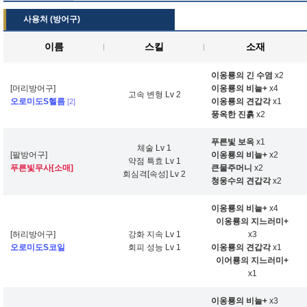
사용처 (방어구)
이름
스킬
소재
이옹룡의 긴 수염
x2
[머리방어구]
이옹룡의 비늘+
x4
고속 변형 Lv 2
오로미도S헬름
이옹룡의 견갑각
x1
[2]
풍옥한 진흙
x2
푸른빛 보옥
x1
체술 Lv 1
[팔방어구]
이옹룡의 비늘+
x2
약점 특효 Lv 1
푸른빛무사[소매]
큰물주머니
x2
회심격[속성] Lv 2
청웅수의 견갑각
x2
이옹룡의 비늘+
x4
이옹룡의 지느러미+
[허리방어구]
강화 지속 Lv 1
x3
오로미도S코일
회피 성능 Lv 1
이옹룡의 견갑각
x1
이어룡의 지느러미+
x1
이옹룡의 비늘+
x3