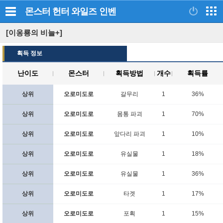
몬스터 헌터 와일즈
인벤
[이옹룡의 비늘+]
획득 정보
난이도
몬스터
획득방법
개수
획득률
상위
오로미도로
갈무리
1
36%
상위
오로미도로
몸통 파괴
1
70%
상위
오로미도로
앞다리 파괴
1
10%
상위
오로미도로
유실물
1
18%
상위
오로미도로
유실물
1
36%
상위
오로미도로
타겟
1
17%
상위
오로미도로
포획
1
15%