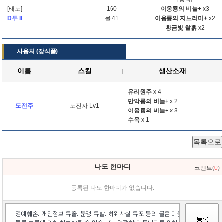
[태도]
160
이옹룡의 비늘+
x3
D투 II
물 41
이옹룡의 지느러미+
x2
황금빛 찰흙
x2
사용처 (장식품)
이름
스킬
생산소재
유리원주
x 4
만악룡의 비늘+
x 2
도전주
도전자 Lv1
이옹룡의 비늘+
x 3
수옥
x 1
목록으로
나도 한마디
코멘트(
0
)
등록된 나도 한마디가 없습니다.