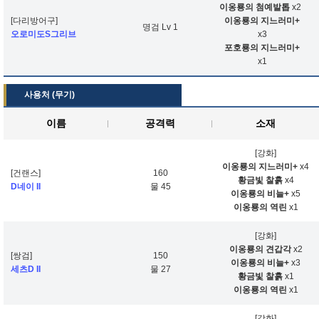
이옹룡의 첨예발톱
x2
[다리방어구]
이옹룡의 지느러미+
명검 Lv 1
오로미도S그리브
x3
포호룡의 지느러미+
x1
사용처 (무기)
이름
공격력
소재
[강화]
이옹룡의 지느러미+
x4
[건랜스]
160
황금빛 찰흙
x4
D네이 II
물 45
이옹룡의 비늘+
x5
이옹룡의 역린
x1
[강화]
이옹룡의 견갑각
x2
[쌍검]
150
이옹룡의 비늘+
x3
세츠D II
물 27
황금빛 찰흙
x1
이옹룡의 역린
x1
[강화]