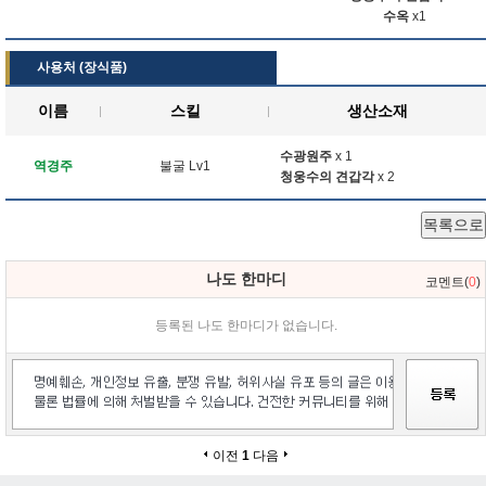
수옥
x1
사용처 (장식품)
이름
스킬
생산소재
수광원주
x 1
역경주
불굴 Lv1
청웅수의 견갑각
x 2
목록으로
나도 한마디
코멘트(
0
)
등록된 나도 한마디가 없습니다.
이전
1
다음