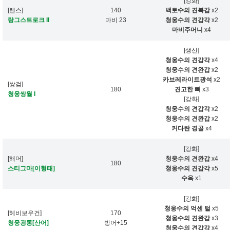
[강화]
[랜스]
140
백토수의 견복갑
x2
랑그스트로크 II
마비 23
청웅수의 견갑각
x2
마비주머니
x4
[생산]
청웅수의 견갑각
x4
청웅수의 견완갑
x2
카브레라이트광석
x2
[쌍검]
180
견고한 뼈
x3
청웅쌍월 I
[강화]
청웅수의 견갑각
x2
청웅수의 견완갑
x2
커다란 경골
x4
[강화]
[해머]
청웅수의 견완갑
x4
180
스티그마[이형태]
청웅수의 견갑각
x5
수옥
x1
[강화]
청웅수의 억센 털
x5
[헤비보우건]
170
청웅수의 견완갑
x3
청웅굉통[산어]
방어+15
청웅수의 견갑각
x4