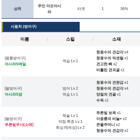
주인 아오아시
상위
타겟
1
36%
라
사용처 (방어구)
이름
스킬
소재
청웅수의 견갑각
x4
[몸통방어구]
청웅수의 억센털
x1
역습 Lv 1
아시라S메일
견고한 뼈
x2
비틀린 견괴골
x1
청웅수의 견완갑
x1
[팔방어구]
방어 Lv 2
청웅수의 견갑각
x4
아시라S암
역습 Lv 1
양질의 견골
x1
수옥
x1
푸른빛 보옥
x1
체술 Lv 1
[팔방어구]
이옹룡의 비늘+
x2
약점 특효 Lv 1
푸른빛무사[소매]
큰물주머니
x2
회심격[속성] Lv 2
청웅수의 견갑각
x2