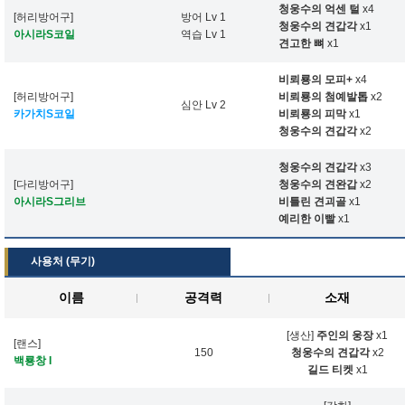
청웅수의 억센 털
x4
[허리방어구]
방어 Lv 1
청웅수의 견갑각
x1
아시라S코일
역습 Lv 1
견고한 뼈
x1
비뢰룡의 모피+
x4
[허리방어구]
비뢰룡의 첨예발톱
x2
심안 Lv 2
카가치S코일
비뢰룡의 피막
x1
청웅수의 견갑각
x2
청웅수의 견갑각
x3
[다리방어구]
청웅수의 견완갑
x2
아시라S그리브
비틀린 견괴골
x1
예리한 이빨
x1
사용처 (무기)
이름
공격력
소재
[생산]
주인의 웅장
x1
[랜스]
150
청웅수의 견갑각
x2
백룡창 I
길드 티켓
x1