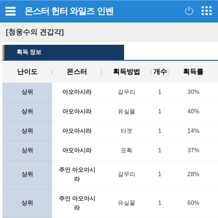
몬스터 헌터 와일즈
인벤
[청웅수의 견갑각]
획득 정보
난이도
몬스터
획득방법
개수
획득률
상위
아오아시라
갈무리
1
30%
상위
아오아시라
유실물
1
40%
상위
아오아시라
타겟
1
14%
상위
아오아시라
포획
1
37%
주인 아오아시
상위
갈무리
1
28%
라
주인 아오아시
상위
유실물
1
60%
라