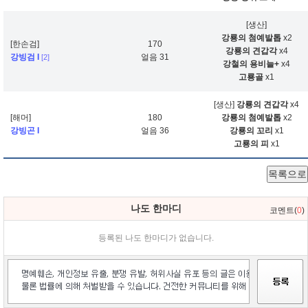
[생산]
강룡의 첨예발톱
x2
[한손검]
170
강룡의 견갑각
x4
강빙검 I
얼음 31
[2]
강철의 용비늘+
x4
고룡골
x1
[생산]
강룡의 견갑각
x4
[해머]
180
강룡의 첨예발톱
x2
강빙곤 I
얼음 36
강룡의 꼬리
x1
고룡의 피
x1
목록으로
나도 한마디
코멘트(
0
)
등록된 나도 한마디가 없습니다.