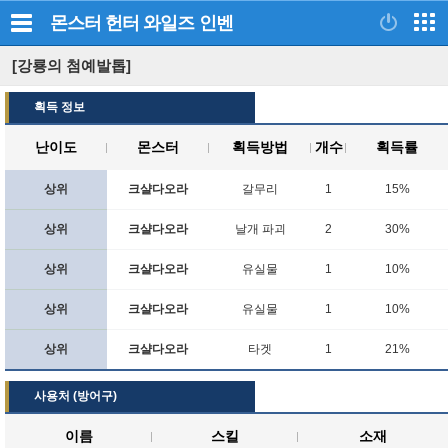
몬스터 헌터 와일즈
인벤
[강룡의 첨예발톱]
획득 정보
난이도
몬스터
획득방법
개수
획득률
상위
크샬다오라
갈무리
1
15%
상위
크샬다오라
날개 파괴
2
30%
상위
크샬다오라
유실물
1
10%
상위
크샬다오라
유실물
1
10%
상위
크샬다오라
타겟
1
21%
사용처 (방어구)
이름
스킬
소재