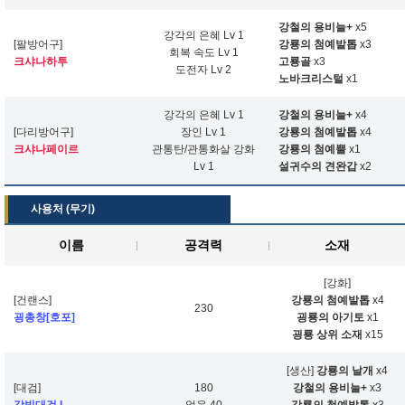
강철의 용비늘+
x5
강각의 은혜 Lv 1
[팔방어구]
강룡의 첨예발톱
x3
회복 속도 Lv 1
크샤나하투
고룡골
x3
도전자 Lv 2
노바크리스털
x1
강각의 은혜 Lv 1
강철의 용비늘+
x4
[다리방어구]
장인 Lv 1
강룡의 첨예발톱
x4
크샤나페이르
관통탄/관통화살 강화
강룡의 첨예뿔
x1
Lv 1
설귀수의 견완갑
x2
사용처 (무기)
이름
공격력
소재
[강화]
[건랜스]
강룡의 첨예발톱
x4
230
굉총창[호포]
굉룡의 아기토
x1
굉룡 상위 소재
x15
[생산]
강룡의 날개
x4
[대검]
180
강철의 용비늘+
x3