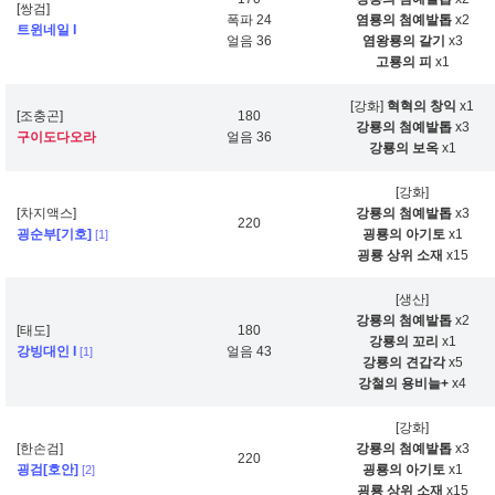
[쌍검]
폭파 24
염룡의 첨예발톱
x2
트윈네일 I
얼음 36
염왕룡의 갈기
x3
고룡의 피
x1
[강화]
혁혁의 창익
x1
[조충곤]
180
강룡의 첨예발톱
x3
구이도다오라
얼음 36
강룡의 보옥
x1
[강화]
[차지액스]
강룡의 첨예발톱
x3
220
굉순부[기호]
굉룡의 아기토
x1
[1]
굉룡 상위 소재
x15
[생산]
강룡의 첨예발톱
x2
[태도]
180
강룡의 꼬리
x1
강빙대인 I
얼음 43
[1]
강룡의 견갑각
x5
강철의 용비늘+
x4
[강화]
[한손검]
강룡의 첨예발톱
x3
220
굉검[호안]
굉룡의 아기토
x1
[2]
굉룡 상위 소재
x15