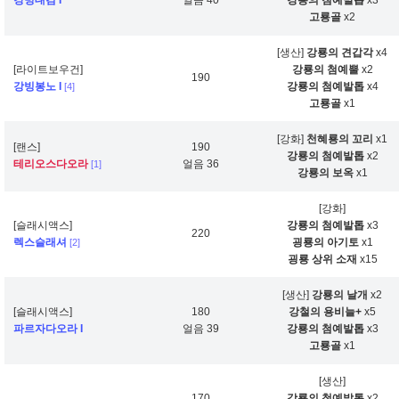
강빙대검 I
얼음 40
강룡의 첨예발톱
x3
고룡골
x2
[생산]
강룡의 견갑각
x4
[라이트보우건]
강룡의 첨예뿔
x2
190
강빙봉노 I
강룡의 첨예발톱
x4
[4]
고룡골
x1
[강화]
천혜룡의 꼬리
x1
[랜스]
190
강룡의 첨예발톱
x2
테리오스다오라
얼음 36
[1]
강룡의 보옥
x1
[강화]
[슬래시액스]
강룡의 첨예발톱
x3
220
렉스슬래셔
굉룡의 아기토
x1
[2]
굉룡 상위 소재
x15
[생산]
강룡의 날개
x2
[슬래시액스]
180
강철의 용비늘+
x5
파르자다오라 I
얼음 39
강룡의 첨예발톱
x3
고룡골
x1
[생산]
170
강룡의 첨예발톱
x2