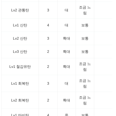
조금 느
Lv2 관통탄
3
대
림
Lv1 산탄
4
대
보통
Lv2 산탄
3
특대
보통
Lv3 산탄
2
특대
보통
조금 느
Lv1 철갑유탄
2
특대
림
조금 느
Lv1 회복탄
3
대
림
조금 느
Lv2 회복탄
2
특대
림
Lv1 마비탄
4
중
보통