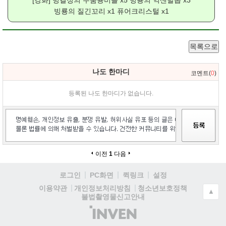
[강화]
빙결정의 두툼용비늘
x5
빙룡의 억센발톱
x3
빙룡의 질긴꼬리
x1
퓨어크리스털
x1
목록으로
나도 한마디
코멘트(
0
)
등록된 나도 한마디가 없습니다.
이전
1
다음
로그인
PC화면
퀵링크
설정
청소년보호정책
이용약관
개인정보처리방침
▲
불법촬영물신고안내
(주)
인