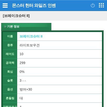
몬스터 헌터 와일즈
인벤
[브레이크슈터 II]
기본 정보
브레이크슈터 II
이름
라이트보우건
종류
10
레어도
299
공격력
0%
회심
3 - -
슬롯
방어+30
옵션
대
흔들림