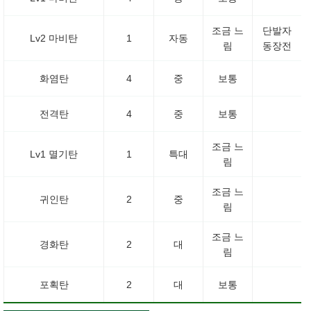
조금 느
단발자
Lv2 마비탄
1
자동
림
동장전
화염탄
4
중
보통
전격탄
4
중
보통
조금 느
Lv1 멸기탄
1
특대
림
조금 느
귀인탄
2
중
림
조금 느
경화탄
2
대
림
포획탄
2
대
보통