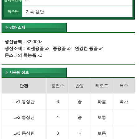
4
강화파츠수
기폭 용탄
특수탄
강화 소재
생산금액
32,000z
생산소재
억센용골
x2
중용골
x3
완강한 중골
x4
몬스터의 특농즙
x2
사용탄 정보
탄환
장전수
반동
리로드
특수
Lv1 통상탄
6
중
빠름
속사
Lv2 통상탄
4
중
보통
Lv3 통상탄
3
대
보통