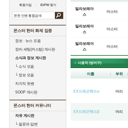
회원가입
ID/PW 찾기
밀라보레아
마스터
스
밀라보레아
마스터
몬스터 헌터 화제 집중
스
정보 · 뉴스 모음
밀라보레아
마스터
장비 세팅(커스텀) 게시판
스
소식과 정보 게시판
사용처 (방어구)
└
소식 모음
이름
부위
└
정보 모음
치지직 팟벤
EX드래곤헤드α
머리
SOOP 게시판
몬스터 헌터 커뮤니티
EX드래곤헤드β
머리
자유 게시판
└
질문과 답변