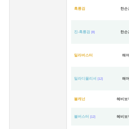
흑룡검
한손
진-흑룡검
한손
[8]
밀라버스터
해
밀라디몰리셔
해
[12]
볼캐넌
헤비보
볼버스터
헤비보
[12]