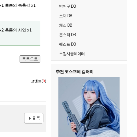
x1
흑룡의 중흉각
x1
방어구 DB
소재 DB
채집 DB
x2
흑룡의 사안
x1
몬스터 DB
퀘스트 DB
스킬시뮬레이터
목록으로
추천 코스프레 갤러리
코멘트(
0
)
등록