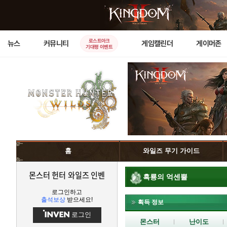
로스트아크
뉴스
커뮤니티
게임캘린더
게이머존
기대평 이벤트
홈
와일즈 무기 가이드
몬스터 헌터 와일즈 인벤
흑룡의 억센뿔
로그인하고
출석보상
받으세요!
획득 정보
로그인
몬스터
난이도