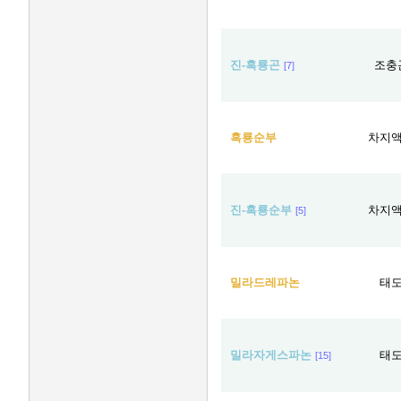
진-흑룡곤
조충
[7]
흑룡순부
차지
진-흑룡순부
차지
[5]
밀라드레파논
태
밀라자게스파논
태
[15]