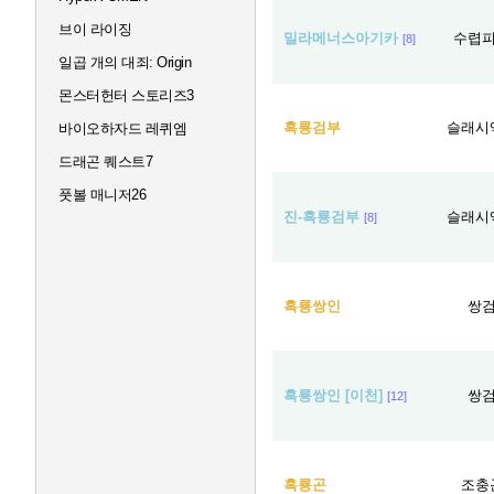
브이 라이징
밀라메너스아기카
수렵
[8]
일곱 개의 대죄: Origin
몬스터헌터 스토리즈3
흑룡검부
슬래시
바이오하자드 레퀴엠
드래곤 퀘스트7
풋볼 매니저26
진-흑룡검부
슬래시
[8]
흑룡쌍인
쌍
흑룡쌍인 [이천]
쌍
[12]
흑룡곤
조충