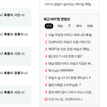
더미식 밥알이 살아있는 백미밥 200g 24개 외 잡곡밥류,덮밥소스7종 외
x2
흑룡의 사안
x1
최근 HOT한 콘텐츠
몬헌
게임
IT
유머
연예
x1
흑룡의 중흉각
x1
1
오늘 무료로 바꿔고 새로나온 dlc들
2
안녕하세요 와일즈 요즘 어떤가요
3
챗GPT로 만든 몬헌 와일즈 DB입니다.
x2
흑룡의 사안
x1
4
펌) 면도기 사면 몬헌 키캡?
5
맨날 찡찡거려도 와일즈 G급은 해야하니까 접속 jpg
6
특수납도 !!!!!!!!!!!!!!!!!!
x1
흑룡의 중흉각
x1
7
와일즈 늅 드디어 헌랭 100 넘다..!!
8
챌린지퀘좀 도와주실분..?
9
접대 패턴 많이 나와서 쉬는시간없이 빡딜한것같은데..
x2
흑룡의 사안
x1
10
이건 아니죠.. 0.13차이라니..