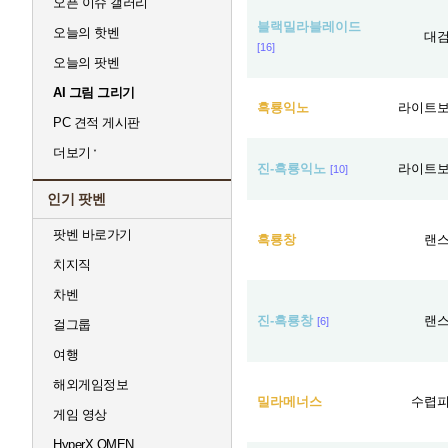
오픈 이슈 갤러리
블랙밀라블레이드
오늘의 핫벤
대
[16]
오늘의 팟벤
AI 그림 그리기
흑룡익노
라이트
PC 견적 게시판
더보기
진-흑룡익노
라이트
[10]
인기 팟벤
팟벤 바로가기
흑룡창
랜
치지직
차벤
진-흑룡창
랜
[6]
걸그룹
여행
해외게임정보
밀라메너스
수렵
게임 영상
HyperX OMEN