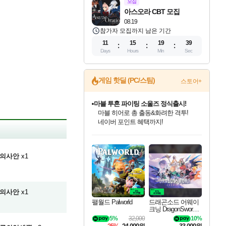
모집
아스오라 CBT 모집
08.19
참가자 모집까지 남은 기간
11
15
19
38
Days
Hours
Min
Sec
게임 핫딜 (PC/스팀)
스토어+
마블 투혼 파이팅 소울즈 정식출시!
마블 히어로 총 출동&화려한 격투!
네이버 포인트 혜택까지!
인벤게임즈 8월 특별 할인!
드래곤소드: 어웨이크닝 입점!
문명 7 특별 할인!
귀무자: 검의 길 예약 판매 중!
비스트 오브 리인카네이션 정식 출시!
커세어 코브 출시 기념 할인!
더 렐릭 퍼스트 가디언 정식 출시
베데스다 40주년 기념 할인 중!
캡콤 프렌차이즈 할인 진행 중!
캡콤 일부 상품 상시 할인
스타워즈 은하계 레이서
로블록스 기프트 카드 공식 입점
인기 퍼블리셔 모음!
스팀으로 만나는 드래곤소드!
조선&고려 DLC 출시 예정
10% 할인과
게임프릭 신작 IP
해적'섬'을 발전시키자!
설화x하드코어 액션!
베데스다의 명작들을
몬헌, 바하 등 인기 IP를
몬헌 와일즈 & 드래곤즈 도그마2
인벤게임즈에서 10% 추가 적립
Robux를 가장 안전하고
최대 90% 할인가를 만나보세요!
네이버혜택과 함께 만나보세요!
50%할인&추가 적립까지!
이니&베니 혜택까지!
네이버 혜택가와 함께 예약하세요!
할인&네이버혜택으로 만나보세요!
네이버페이 혜택과 만나보세요!
40주년 프로모션으로 만나보세요!
할인가에 만나보세요!
일부 에디션 상시 할인!
혜택으로 예약 판매 중
편안하게 충전하세요
의사안
x1
의사안
x1
팰월드 Palworld
드래곤소드 어웨이
크닝 DragonSword A
wakening
5%
32,000
10%