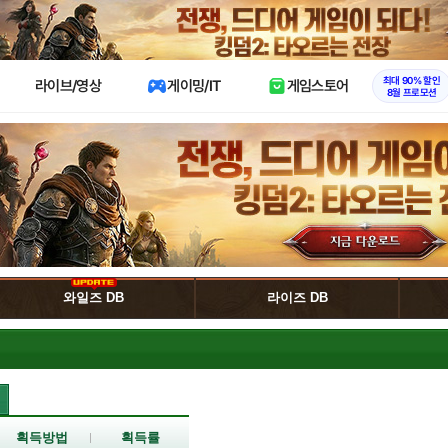
X
최대 90% 할인
라이브/영상
게이밍/IT
게임스토어
8월 프로모션
와일즈 DB
라이즈 DB
획득방법
획득률