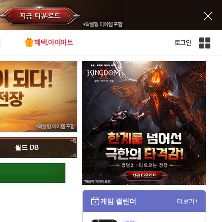
혜택.아이마트
로그인
인
벤
전
체
사
이
트
맵
월드 DB
게임 캘린더
더보기+