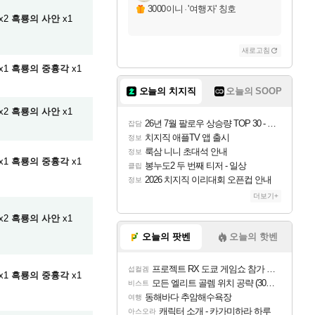
3000이니
·
'여행자' 칭호
x2
흑룡의 사안
x1
새로고침
x1
흑룡의 중흉각
x1
오늘의 치지직
오늘의 SOOP
x2
흑룡의 사안
x1
26년 7월 팔로우 상승량 TOP 30 - 월간 치지직
잡담
치지직 애플TV 앱 출시
정보
룩삼 니니 초대석 안내
정보
x1
흑룡의 중흉각
x1
봉누도2 두 번째 티저 - 일상
클립
2026 치지직 이리대회 오픈컵 안내
정보
더보기+
x2
흑룡의 사안
x1
오늘의 팟벤
오늘의 핫벤
프로젝트 RX 도쿄 게임쇼 참가 결정
섭컬겜
x1
흑룡의 중흉각
x1
모든 엘리트 골렘 위치 공략 (30개) - 방랑 결투가
비스트
동해바다 추암해수욕장
여행
캐릭터 소개 - 카가미하라 하루
아스오라