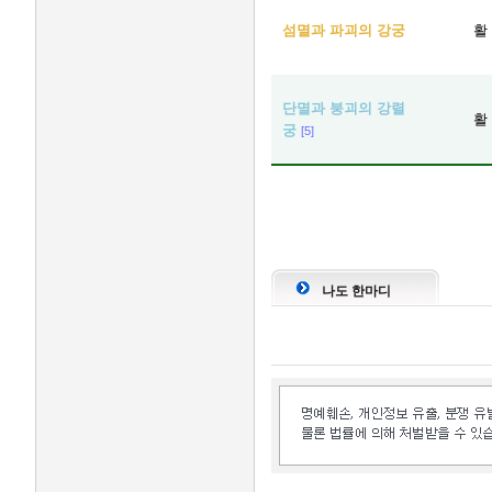
섬멸과 파괴의 강궁
활
단멸과 붕괴의 강렬
활
궁
[5]
나도 한마디