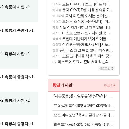
모든 바우에라 업그레이드 아이템 획득 위치 공략 (89개)
비스트
x2
흑룡의 사안
x1
중국 CXMT, D램 매출 점유율 7%…글로벌 4위로 부상
해외겜
혹시 이 만화 아시는 분 계신가요
애니클립
모든 성소 위치 공략 (40개) - 귀환한 영혼 도전과제
비스트
저도 신차계약하고 차 받았습니다
차벤
x1
흑룡의 중흉각
x1
비스트 오브 리인카네이션 정보/공략글 모음
비스트
무한대 아난타가 넷이즈 어플 달력에 일정 등록
섭컬겜
섬란 카구라 개발사 신작 [시노비 넥서스] 연내 출시 예정
섭컬겜
유니버스 채널 특별 코너 | 자신만의 스타일
명조
x2
흑룡의 사안
x1
모든 요리/작물 책 획득 위치 공략 (36개) - 미식가 도전과제
비스트
라스트 에포크 시즌5 - 서리화신의 분노 티저
PV
새로고침
x1
흑룡의 중흉각
x1
핫딜
게시판
더보기+
[사은품증정] 매일두유6종(NEW서리태 출시) 99.9플레인/서리태/고단백/고단백검은콩/검은콩/렌틸콩 190ml 24/48팩 중 택1
x2
흑룡의 사안
x1
무항생제 특란 30구 x 2세트 (30구당 9,250원)
던킨 미니도넛 7종 4봉 골라담기(글레이즈드/바바리안/초코링 외) 매장에서 먹던 그 맛!
x1
흑룡의 중흉각
x1
하루특가>상하목장 아이스크림 초코, 474ml, 1개 + 프로즌 그릭요거트, 350ml, 3종 + 바이오 요거트 파르페, 220ml, 4개