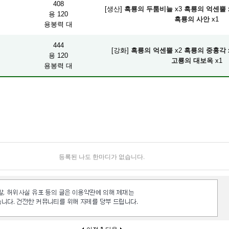
408
[생산]
흑룡의 두툼비늘
x3
흑룡의 억센뿔
용 120
흑룡의 사안
x1
용봉력 대
444
[강화]
흑룡의 억센뿔
x2
흑룡의 중흉각
용 120
고룡의 대보옥
x1
용봉력 대
등록된 나도 한마디가 없습니다.