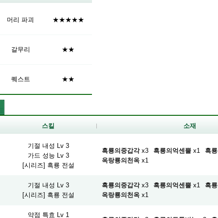
머리 파괴
★★★★★
갈무리
★★
퀘스트
★★
스킬
소재
기절 내성 Lv 3
흑룡의중갑각
x3
흑룡의억센뿔
x1
흑룡
가드 성능 Lv 3
옥랑룡의천옥
x1
[시리즈] 흑룡 전설
기절 내성 Lv 3
흑룡의중갑각
x3
흑룡의억센뿔
x1
흑룡
[시리즈] 흑룡 전설
옥랑룡의천옥
x1
약점 특효 Lv 1