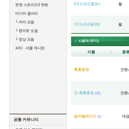
EX드래곤클로α
팔
몬헌 스토리즈3 팟벤
미디어 갤러리
└
커마 모음
EX드래곤클로β
팔
└
팬아트 모음
└
영상 모음
사용처 (무기)
파티 · 서클 게시판
이름
종
흑룡총창
건랜
진-흑룡총창
건랜
[23]
밀라블레이드
대
[1]
공통 커뮤니티