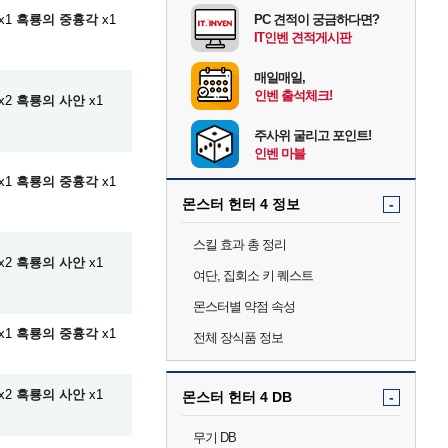
x1
흑룡의 중흉각
x1
PC 견적이 궁금하다면?
IT인벤 견적게시판
매일매일,
인벤 출석체크!
x2
흑룡의 사안
x1
주사위 굴리고 포인트!
인벤 마블
x1
흑룡의 중흉각
x1
몬스터 헌터 4 정보
-
스킬 효과 총 정리
x2
흑룡의 사안
x1
여단, 집회소 키 퀘스트
몬스터별 약점 속성
x1
흑룡의 중흉각
x1
전체 장식품 정보
x2
흑룡의 사안
x1
몬스터 헌터 4 DB
-
무기 DB