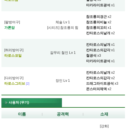
마카라이트광석
x1
참조룡의경근
x2
[팔방어구]
체술 Lv 1
참조룡의비늘
x2
가론암
[시리즈] 참조룡의 힘
참조룡의꼬리
x1
칸타로스의날개
x2
칸타로스의날개
x1
[허리방어구]
칸타로스의갑각
x1
갈무리 철인 Lv 1
타로스코일
철광석
x3
마카라이트광석
x1
칸타로스의날개
x2
[다리방어구]
칸타로스의갑각
x2
장인 Lv 1
타로스그리브
드래그라이트광석
x3
[2]
몬스터의체액
x2
사용처 (무기)
이름
공격력
소재
[강화]