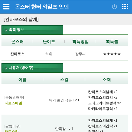
몬스터 헌터 와일즈
인벤
[칸타로스의 날개]
획득 정보
몬스터
난이도
획득방법
획득률
칸타로스
하위
갈무리
★★★★★
사용처 (방어구)
이름
스킬
소재
칸타로스의날개
x2
[몸통방어구]
칸타로스의갑각
x2
독기 환경 적응 Lv 1
타로스메일
드래그라이트광석
x2
마카라이트광석
x2
칸타로스의날개
x1
[팔방어구]
칸타로스의갑각
x1
만족감 Lv 1
타로스암
철광석
x3