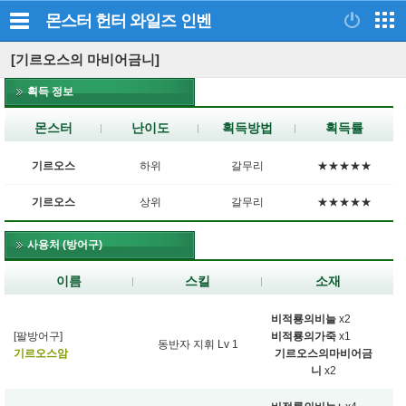
몬스터 헌터 와일즈
인벤
[기르오스의 마비어금니]
획득 정보
몬스터
난이도
획득방법
획득률
기르오스
하위
갈무리
★★★★★
기르오스
상위
갈무리
★★★★★
사용처 (방어구)
이름
스킬
소재
비적룡의비늘
x2
[팔방어구]
비적룡의가죽
x1
동반자 지휘 Lv 1
기르오스암
기르오스의마비어금
니
x2