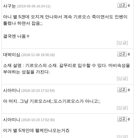
사구눈
0
(2019-05-06 16:24:11)
아니 별 5갠데 오지게 안나와서 계속 기르오스 죽이면서도 인벤이
틀렸나 하면서 잡음;;
결국엔 나옴ㅎ
[답글]
대박이심
0
(2018-11-06 18:30:18)
소재 설명 : 기르오스의 소재. 갈무리로 입수할 수 있다. 마비속성을
부여하는 성질을 가진다.
[답글]
시아미니
0
(2018-10-23 17:52:54)
아 머지..그냥 기르오스네;;도스기르오스가 아니고;;
[답글]
시아미니
0
(2018-10-23 17:52:30)
이거 별 5개인데 왤케안나오는거죠
[답글]