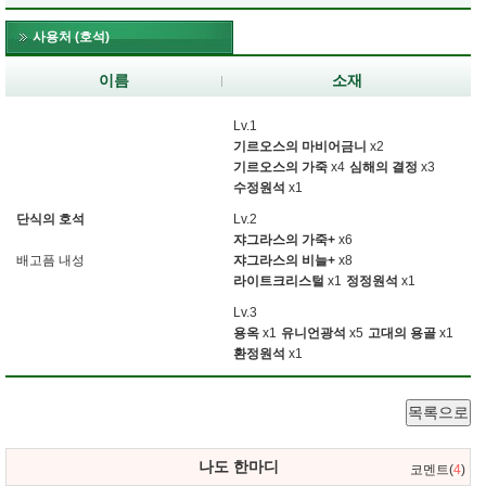
사용처 (호석)
이름
소재
Lv.1
기르오스의 마비어금니
x2
기르오스의 가죽
x4
심해의 결정
x3
수정원석
x1
단식의 호석
Lv.2
쟈그라스의 가죽+
x6
배고픔 내성
쟈그라스의 비늘+
x8
라이트크리스털
x1
정정원석
x1
Lv.3
용옥
x1
유니언광석
x5
고대의 용골
x1
환정원석
x1
목록으로
나도 한마디
코멘트(
4
)