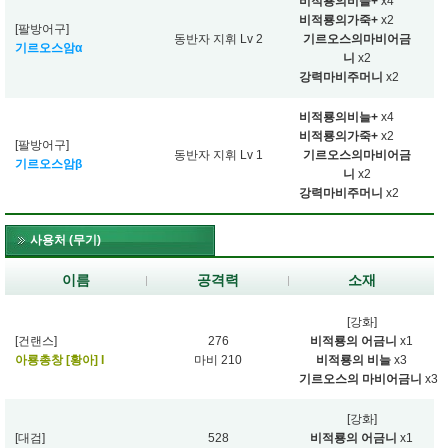
비적룡의비늘+
x4
비적룡의가죽+
x2
[팔방어구]
동반자 지휘 Lv 2
기르오스의마비어금
기르오스암α
니
x2
강력마비주머니
x2
비적룡의비늘+
x4
비적룡의가죽+
x2
[팔방어구]
동반자 지휘 Lv 1
기르오스의마비어금
기르오스암β
니
x2
강력마비주머니
x2
사용처 (무기)
이름
공격력
소재
[강화]
[건랜스]
276
비적룡의 어금니
x1
아룡총창 [황아] I
마비 210
비적룡의 비늘
x3
기르오스의 마비어금니
x3
[강화]
[대검]
528
비적룡의 어금니
x1