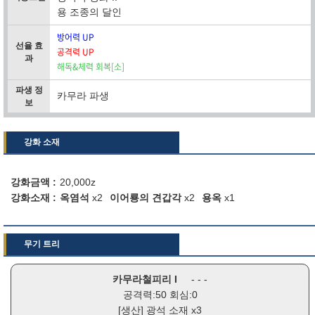
용 조종의 달인
방어력 UP
선율 효
공격력 UP
과
해독&체력 회복[소]
파생 정
카무라 파생
보
강화 소재
강화금액
20,000z
강화소재
옥염석
x2
이어룡의 견갑각
x2
용옥
x1
무기 트리
카무라철피리 I
- - -
공격력:50 회심:0
[생산]
광석 소재
x3