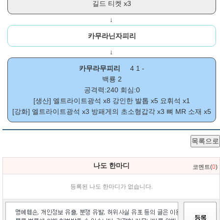
길드 티켓
x3
↓
카무라닌자피리
↓
카무라무피리
4 1 -
백룡 2
공격력:240 회심:0
[생산]
엘트라이트광석
x8
강인한 발톱
x5
요휘석
x1
[강화]
엘트라이트광석
x3
방패게의 초소형갑각
x3
뼈 MR 소재
x5
목록으로
나도 한마디
코멘트(
0
)
등록된 나도 한마디가 없습니다.