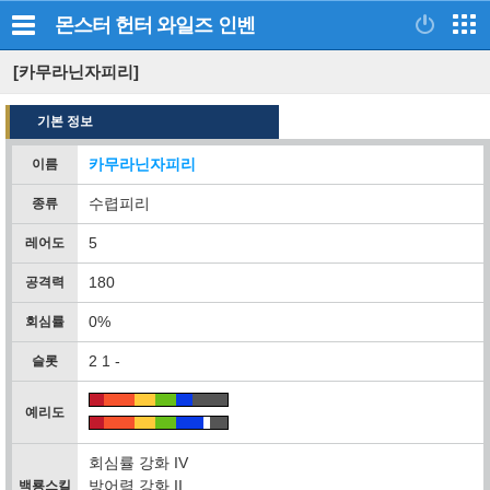
몬스터 헌터 와일즈
인벤
[카무라닌자피리]
기본 정보
카무라닌자피리
이름
수렵피리
종류
5
레어도
180
공격력
0%
회심률
2 1 -
슬롯
예리도
회심률 강화 IV
방어력 강화 II
백룡스킬