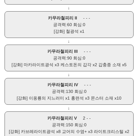
↓
카무라철피리 II
- - -
공격력:60 회심:0
[강화]
철광석
x1
↓
카무라철피리 III
- - -
공격력:90 회심:0
[강화]
마카라이트광석
x3
케스토돈의 갑각
x2
갑충종 소재
x5
↓
카무라철피리 IV
- - -
공격력:130 회심:0
[강화]
이옹룡의 지느러미
x1
홍련석
x3
몬스터 소재
x10
↓
카무라철피리 V
2 - -
공격력:150 회심:0
[강화]
카브레라이트광석
x8
교어의 수염+
x3
라이트크리스털
x2