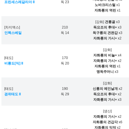
프린세스레갈리아 II
독 23
노바크리스털
x1
자화룡의 역린
x1
[강화]
견룡골
x3
[차지액스]
210
독요조의 후대+
x3
인펙스베일
독 14
독구룡의 견완갑
x3
자화룡의 가시+
x2
[강화]
자화룡의 비늘+
x4
[태도]
170
자화룡의 가시+
x2
비룡도[익] II
독 20
자화룡의 역린
x1
맹독주머니
x3
[강화]
[태도]
190
신룡의 예인날개
x2
겸위태도 II
독 29
독요조의 후대+
x2
자화룡의 가시+
x3
[생산]
자화룡의 가시+
x2
자화룡의 견갑각
x6
자화룡의 익막
x2