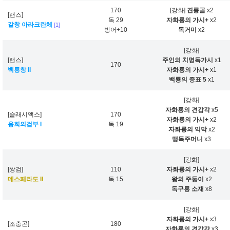
170
[강화]
견룡골
x2
[랜스]
독 29
자화룡의 가시+
x2
갈창 아라크란체
[1]
방어+10
독거미
x2
[강화]
[랜스]
주인의 치명독가시
x1
170
백룡창 II
자화룡의 가시+
x1
백룡의 증표 5
x1
[강화]
자화룡의 견갑각
x5
[슬래시액스]
170
자화룡의 가시+
x2
용희의검부 I
독 19
자화룡의 익막
x2
맹독주머니
x3
[강화]
[쌍검]
110
자화룡의 가시+
x2
데스페라도 II
독 15
왕의 주둥이
x2
독구룡 소재
x8
[강화]
자화룡의 가시+
x3
[조충곤]
180
자화룡의 견갑각
x3