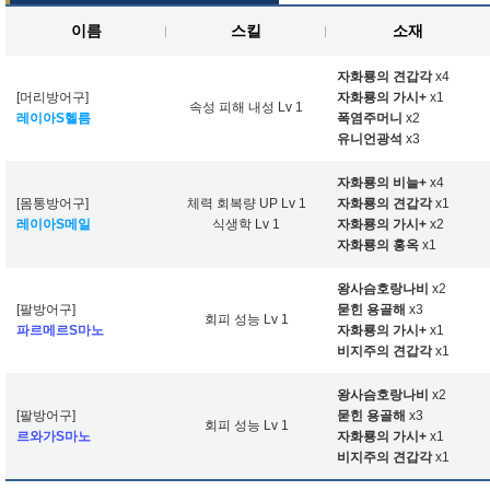
이름
스킬
소재
자화룡의 견갑각
x4
[머리방어구]
자화룡의 가시+
x1
속성 피해 내성 Lv 1
레이아S헬름
폭염주머니
x2
유니언광석
x3
자화룡의 비늘+
x4
[몸통방어구]
체력 회복량 UP Lv 1
자화룡의 견갑각
x1
레이아S메일
식생학 Lv 1
자화룡의 가시+
x2
자화룡의 홍옥
x1
왕사슴호랑나비
x2
[팔방어구]
묻힌 용골해
x3
회피 성능 Lv 1
파르메르S마노
자화룡의 가시+
x1
비지주의 견갑각
x1
왕사슴호랑나비
x2
[팔방어구]
묻힌 용골해
x3
회피 성능 Lv 1
르와가S마노
자화룡의 가시+
x1
비지주의 견갑각
x1