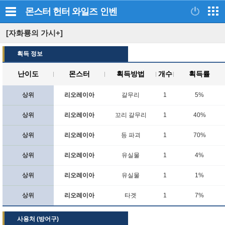
몬스터 헌터 와일즈
인벤
[자화룡의 가시+]
획득 정보
난이도
몬스터
획득방법
개수
획득률
상위
리오레이아
갈무리
1
5%
상위
리오레이아
꼬리 갈무리
1
40%
상위
리오레이아
등 파괴
1
70%
상위
리오레이아
유실물
1
4%
상위
리오레이아
유실물
1
1%
상위
리오레이아
타겟
1
7%
사용처 (방어구)