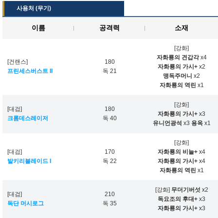
사용처 (무기)
이름
공격력
소재
[강화]
자화룡의 견갑각
x4
[건랜스]
180
자화룡의 가시+
x2
프린세스버스트 II
독 21
맹독주머니
x2
자화룡의 역린
x1
[강화]
[대검]
180
자화룡의 가시+
x3
크롬데스레이저
독 40
유니언광석
x3
용옥
x1
[강화]
[대검]
170
자화룡의 비늘+
x4
발키리블레이드 I
독 22
자화룡의 가시+
x4
자화룡의 역린
x1
[강화]
무더기버섯
x2
[대검]
210
독요조의 후대+
x3
독단 머시로그
독 35
자화룡의 가시+
x3