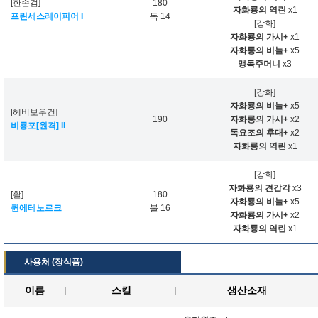
[한손검]
180
자화룡의 역린
x1
프린세스레이피어 I
독 14
[강화]
자화룡의 가시+
x1
자화룡의 비늘+
x5
맹독주머니
x3
[강화]
자화룡의 비늘+
x5
[헤비보우건]
190
자화룡의 가시+
x2
비룡포[원격] II
독요조의 후대+
x2
자화룡의 역린
x1
[강화]
자화룡의 견갑각
x3
[활]
180
자화룡의 비늘+
x5
퀸에테노르크
불 16
자화룡의 가시+
x2
자화룡의 역린
x1
사용처 (장식품)
이름
스킬
생산소재