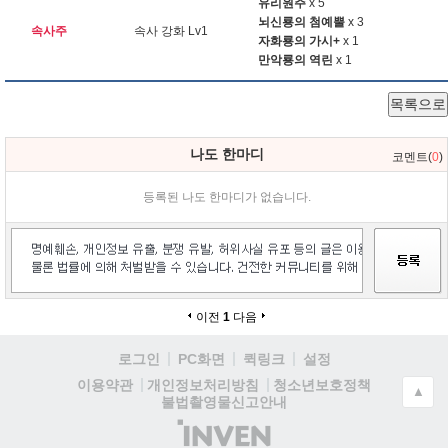
유리원주
x 5
뇌신룡의 첨예뿔
x 3
속사주
속사 강화 Lv1
자화룡의 가시+
x 1
만악룡의 역린
x 1
목록으로
나도 한마디
코멘트(
0
)
등록된 나도 한마디가 없습니다.
이전
1
다음
로그인
PC화면
퀵링크
설정
청소년보호정책
이용약관
개인정보처리방침
▲
불법촬영물신고안내
(주)