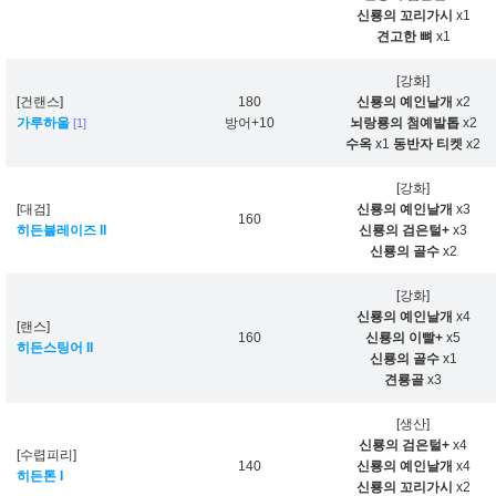
신룡의 꼬리가시
x1
견고한 뼈
x1
[강화]
[건랜스]
180
신룡의 예인날개
x2
가루하울
방어+10
뇌랑룡의 첨예발톱
x2
[1]
수옥
x1
동반자 티켓
x2
[강화]
[대검]
신룡의 예인날개
x3
160
히든블레이즈 II
신룡의 검은털+
x3
신룡의 골수
x2
[강화]
신룡의 예인날개
x4
[랜스]
160
신룡의 이빨+
x5
히든스팅어 II
신룡의 골수
x1
견룡골
x3
[생산]
신룡의 검은털+
x4
[수렵피리]
140
신룡의 예인날개
x4
히든톤 I
신룡의 꼬리가시
x2