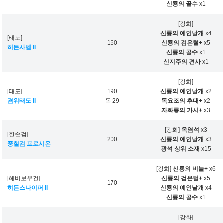
신룡의 골수
x1
[강화]
신룡의 예인날개
x4
[태도]
160
신룡의 검은털+
x5
히든사벨 II
신룡의 골수
x1
신지주의 견사
x1
[강화]
[태도]
190
신룡의 예인날개
x2
겸위태도 II
독 29
독요조의 후대+
x2
자화룡의 가시+
x3
[강화]
옥염석
x3
[한손검]
200
신룡의 예인날개
x3
중철검 프로시온
광석 상위 소재
x15
[강화]
신룡의 비늘+
x6
[헤비보우건]
신룡의 검은털+
x5
170
히든스나이퍼 II
신룡의 예인날개
x4
신룡의 골수
x1
[강화]