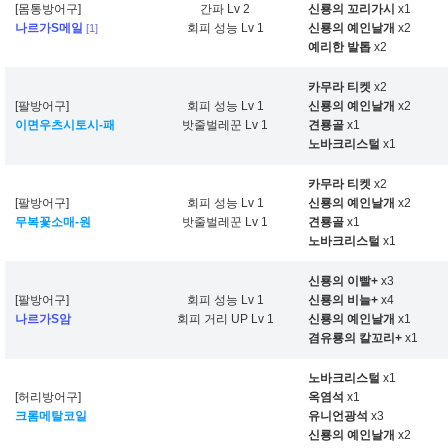
[몸통방어구]
간파 Lv 2
신룡의 꼬리가시
x1
나르가S메일
회피 성능 Lv 1
신룡의 예인날개
x2
[1]
예리한 발톱
x2
카무라 티켓
x2
[팔방어구]
회피 성능 Lv 1
신룡의 예인날개
x2
이면우츠시토시-패
밧줄벌레꾼 Lv 1
견룡골
x1
노바크리스털
x1
카무라 티켓
x2
[팔방어구]
회피 성능 Lv 1
신룡의 예인날개
x2
무복꽃소매-원
밧줄벌레꾼 Lv 1
견룡골
x1
노바크리스털
x1
신룡의 이빨+
x3
[팔방어구]
회피 성능 Lv 1
신룡의 비늘+
x4
나르가S암
회피 거리 UP Lv 1
신룡의 예인날개
x1
겸유룡의 칼꼬리+
x1
노바크리스털
x1
[허리방어구]
옥염석
x1
크롬메탈코일
유니언광석
x3
신룡의 예인날개
x2