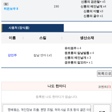
신룡의 검은털+
x5
[활]
190
신룡의 예인날개
x4
히든보우 II
신룡의 이빨
x3
신룡의 골수
x1
사용처 (장식품)
이름
스킬
생산소재
유리원주
x 4
원호룡의 칼날발톱
x 4
강인주
칼날 연마 Lv1
신룡의 예인날개
x 3
겸유룡의 칼꼬리+
x 1
목록으로
나도 한마디
코멘트(
0
)
등록된 나도 한마디가 없습니다.