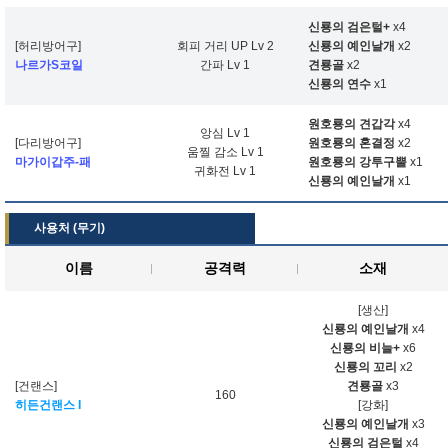
신룡의 검은털+
x4
[허리방어구]
회피 거리 UP Lv 2
신룡의 예인날개
x2
나르가S코일
간파 Lv 1
견룡골
x2
신룡의 연수
x1
원호룡의 견갑각
x4
앙심 Lv 1
[다리방어구]
원호룡의 혼결정
x2
움찔 감소 Lv 1
마가이갑주-패
원호룡의 강투구뿔
x1
귀화전 Lv 1
신룡의 예인날개
x1
사용처 (무기)
이름
공격력
소재
[생산]
신룡의 예인날개
x4
신룡의 비늘+
x6
신룡의 꼬리
x2
[건랜스]
견룡골
x3
160
히든건랜스 I
[강화]
신룡의 예인날개
x3
신룡의 검은털
x4