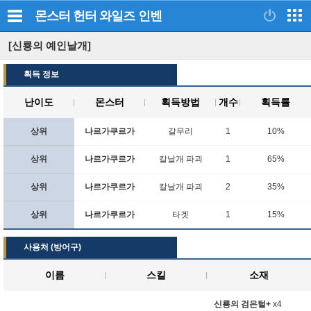
몬스터 헌터 와일즈
인벤
[신룡의 예인날개]
획득 정보
난이도
몬스터
획득방법
개수
획득률
상위
나르가쿠르가
갈무리
1
10%
상위
나르가쿠르가
칼날개 파괴
1
65%
상위
나르가쿠르가
칼날개 파괴
2
35%
상위
나르가쿠르가
타겟
1
15%
사용처 (방어구)
이름
스킬
소재
신룡의 검은털+
x4