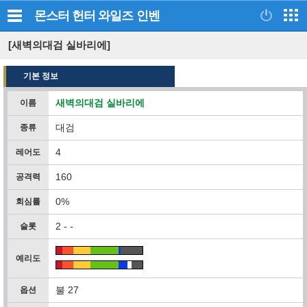
몬스터 헌터 와일즈
인벤
[새벽의대검 실바리에]
기본 정보
새벽의대검 실바리에
이름
대검
종류
4
레어도
160
공격력
0%
회심률
2 - -
슬롯
예리도
불 27
옵션