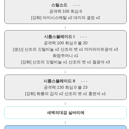
스틸소드
- - -
공격력:100 회심:0
[강화]
아이시스메탈
x2
대지의 결정
x2
↓
시름스블레이드 I
- - -
공격력:100 회심:0 불 20
[생산]
산조의 깃털비늘
x2
산조의 볏
x1
마카라이트광석
x3
화염주머니
x1
[강화]
산조의 깃털비늘
x1
산조의 볏
x1
철광석
x3
↓
시름스블레이드 II
- - -
공격력:130 회심:0 불 23
[강화]
화룡의 갑각
x2
산조의 볏
x1
홍련석
x1
↓
새벽의대검 실바리에
↓