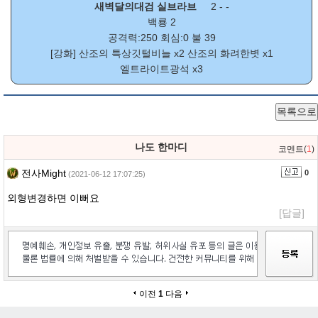
새벽달의대검 실브라브
2 - -
백룡 2
공격력:250 회심:0 불 39
[강화]
산조의 특상깃털비늘
x2
산조의 화려한볏
x1
엘트라이트광석
x3
목록으로
나도 한마디
코멘트(
1
)
전사Might
0
(2021-06-12 17:07:25)
외형변경하면 이뻐요
[답글]
이전
1
다음