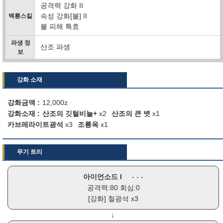
공격력 강화 II
속성 강화[불] II
백룡스킬
불 피해 특효
파생 정
산조 파생
보
강화 소재
강화금액
12,000z
강화소재
산조의 깃털비늘+
x2
산조의 큰 볏
x1
카브레라이트광석
x3
조룡옥
x1
무기 트리
아이언소드 I
- - -
공격력:80 회심:0
[강화]
철광석
x3
↓