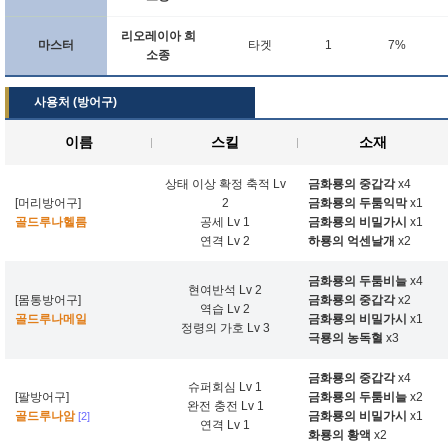
리오레이아 희
마스터
타겟
1
7%
소종
사용처 (방어구)
이름
스킬
소재
상태 이상 확정 축적 Lv
금화룡의 중갑각
x4
[머리방어구]
2
금화룡의 두툼익막
x1
골드루나헬름
공세 Lv 1
금화룡의 비밀가시
x1
연격 Lv 2
하룡의 억센날개
x2
금화룡의 두툼비늘
x4
현여반석 Lv 2
[몸통방어구]
금화룡의 중갑각
x2
역습 Lv 2
골드루나메일
금화룡의 비밀가시
x1
정령의 가호 Lv 3
극룡의 농독혈
x3
금화룡의 중갑각
x4
슈퍼회심 Lv 1
[팔방어구]
금화룡의 두툼비늘
x2
완전 충전 Lv 1
골드루나암
금화룡의 비밀가시
x1
[2]
연격 Lv 1
화룡의 황액
x2