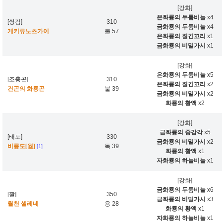
[강화]
은화룡의 두툼비늘
x4
[쌍검]
310
금화룡의 두툼비늘
x4
게키류노츠가이
불 57
은화룡의 질긴꼬리
x1
금화룡의 비밀가시
x1
[강화]
은화룡의 두툼비늘
x5
[조충곤]
310
은화룡의 질긴꼬리
x2
건곤의 화룡곤
불 39
금화룡의 비밀가시
x2
화룡의 황액
x2
[강화]
금화룡의 중갑각
x5
[태도]
330
금화룡의 비밀가시
x2
비룡도[월]
독 39
[1]
화룡의 황액
x1
자화룡의 하늘비늘
x1
[강화]
금화룡의 두툼비늘
x6
[활]
350
금화룡의 비밀가시
x3
월천 셀레네
용 28
화룡의 황액
x1
자화룡의 하늘비늘
x1