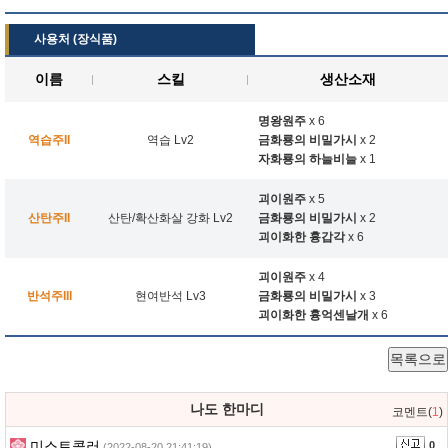
사용처 (장식품)
이름
스킬
생산소재
명왕원주
x 6
역습주II
역습 Lv2
금화룡의 비밀가시
x 2
자화룡의 하늘비늘
x 1
괴이원주
x 5
산탄주II
산탄/확산화살 강화 Lv2
금화룡의 비밀가시
x 2
괴이화한 흉갑각
x 6
괴이원주
x 4
반석주III
현여반석 Lv3
금화룡의 비밀가시
x 3
괴이화한 흉억센날개
x 6
목록으로
나도 한마디
코멘트(
1
)
미스트콜러
0
(2022-08-20 21:41:19)