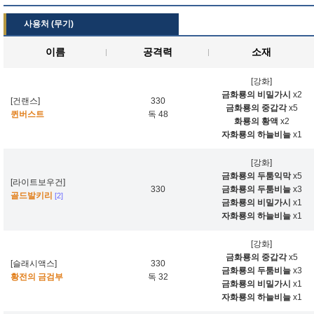
사용처 (무기)
이름
공격력
소재
[강화]
금화룡의 비밀가시
x2
[건랜스]
330
금화룡의 중갑각
x5
퀸버스트
독 48
화룡의 황액
x2
자화룡의 하늘비늘
x1
[강화]
금화룡의 두툼익막
x5
[라이트보우건]
330
금화룡의 두툼비늘
x3
골드발키리
[2]
금화룡의 비밀가시
x1
자화룡의 하늘비늘
x1
[강화]
금화룡의 중갑각
x5
[슬래시액스]
330
금화룡의 두툼비늘
x3
황전의 금검부
독 32
금화룡의 비밀가시
x1
자화룡의 하늘비늘
x1