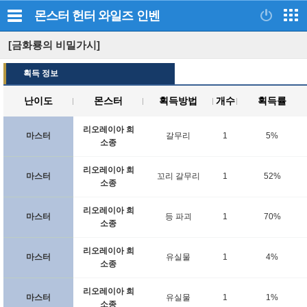
몬스터 헌터 와일즈
인벤
[금화룡의 비밀가시]
획득 정보
난이도
몬스터
획득방법
개수
획득률
리오레이아 희
마스터
갈무리
1
5%
소종
리오레이아 희
마스터
꼬리 갈무리
1
52%
소종
리오레이아 희
마스터
등 파괴
1
70%
소종
리오레이아 희
마스터
유실물
1
4%
소종
리오레이아 희
마스터
유실물
1
1%
소종