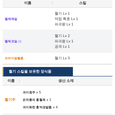
이름
스킬
혈기 Lv 1
약점 특효 Lv 1
멜제메일
파괴왕 Lv 1
혈기 Lv 2
파괴왕 Lv 1
멜제코일
[2]
공격 Lv 1
혈기 Lv 3
프라이멀헬름
혈기 스킬을 보유한 장식품
이름
생산 소재
x 5
괴이원주
혈기주
x 1
은작룡의 홍혈옥
x 4
괴이화한 흉억센발톱