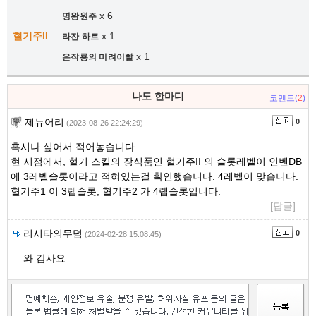
x 6
명왕원주
혈기주II
x 1
라잔 하트
x 1
은작룡의 미려이빨
나도 한마디
코멘트(
2
)
제뉴어리
0
(2023-08-26 22:24:29)
혹시나 싶어서 적어놓습니다.
현 시점에서, 혈기 스킬의 장식품인 혈기주II 의 슬롯레벨이 인벤DB
에 3레벨슬롯이라고 적혀있는걸 확인했습니다. 4레벨이 맞습니다.
혈기주1 이 3렙슬롯, 혈기주2 가 4렙슬롯입니다.
[답글]
리시타의무덤
0
(2024-02-28 15:08:45)
와 감사요