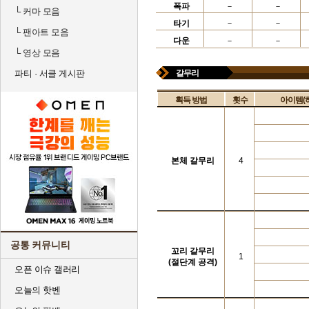
폭파
－
－
└
커마 모음
타기
－
－
└
팬아트 모음
다운
－
－
└
영상 모음
파티 · 서클 게시판
갈무리
획득 방법
횟수
아이템(
본체 갈무리
4
공통 커뮤니티
꼬리 갈무리
1
(절단계 공격)
오픈 이슈 갤러리
오늘의 핫벤