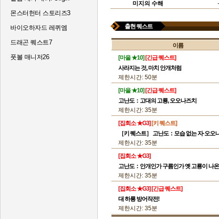
미지의 수해
몬스터헌터 스토리즈3
출현 퀘스트
바이오하자드 레퀴엠
드래곤 퀘스트7
이름
풋볼 매니저26
[마을 ★10]
[긴급 퀘스트]
사라지는 것, 마치 안개처럼
제한시간: 50분
[마을 ★10]
[긴급 퀘스트]
고난도：고대의 고룡, 오오나즈치
제한시간: 35분
[집회소 ★G3]
[키 퀘스트]
［키 퀘스트］ 고난도：모습 없는 자·오오
제한시간: 35분
[집회소 ★G3]
고난도：안개인가 구름인가 옛 고룡이 나
제한시간: 35분
[집회소 ★G3]
[긴급 퀘스트]
대 하룡 방어작전!
제한시간: 35분