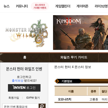
로스트아크
뉴스
커뮤니티
게임캘린더
게이머존
라이브/
기대평 이벤트
홈
와일즈 무기 가이드
몬스터 헌터 4 몬스터 정보
몬스터 헌터 와일즈 인벤
로그인하고
출석보상
받으세요!
기본정보
로그인
이름
종류
절단
회원가입
ID/PW 찾기
오오나즈치
고룡종
머리