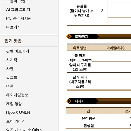
오늘의 팟벤
유실물
AI 그림 그리기
(뿔이나 날개 부
2
위파괴시)
PC 견적 게시판
더보기
포획/파괴
인기 팟벤
획득 방법
아이템(하위)
팟벤 바로가기
뿔 파괴
치지직
(체력 30%이하
일때 내구치를
차벤
1회 소진)
걸그룹
날개 파괴
(내구치를 2회
여행
소진)
해외게임정보
서식지
게임 영상
맵
초기
HyperX OMEN
유적평원
브이 라이징
원생림
일곱 개의 대죄: Origin