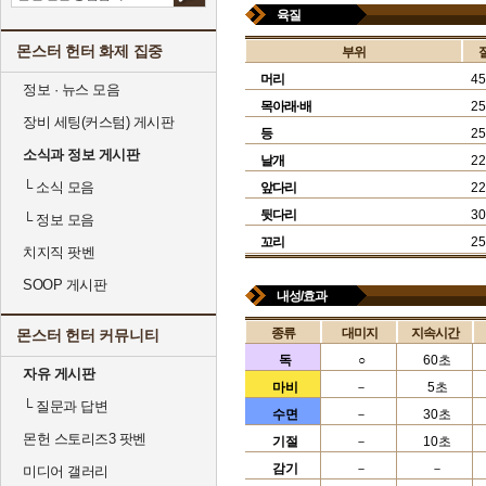
육질
몬스터 헌터 화제 집중
부위
머리
45
정보 · 뉴스 모음
목아래·배
25
장비 세팅(커스텀) 게시판
등
25
소식과 정보 게시판
날개
22
└
소식 모음
앞다리
22
뒷다리
30
└
정보 모음
꼬리
25
치지직 팟벤
SOOP 게시판
내성/효과
종류
대미지
지속시간
몬스터 헌터 커뮤니티
독
○
60초
자유 게시판
마비
－
5초
└
질문과 답변
수면
－
30초
몬헌 스토리즈3 팟벤
기절
－
10초
감기
－
－
미디어 갤러리