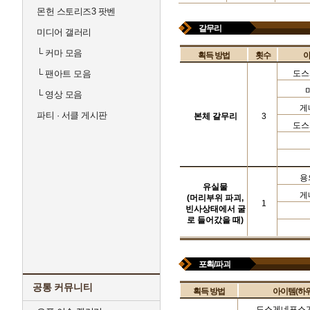
몬헌 스토리즈3 팟벤
갈무리
미디어 갤러리
└
커마 모음
획득 방법
횟수
아
└
팬아트 모음
도스
└
영상 모음
게
파티 · 서클 게시판
본체 갈무리
3
도스
용
유실물
게
(머리부위 파괴,
1
빈사상태에서 굴
로 들어갔을 때)
포획/파괴
공통 커뮤니티
획득 방법
아이템(하위
도스게네포스