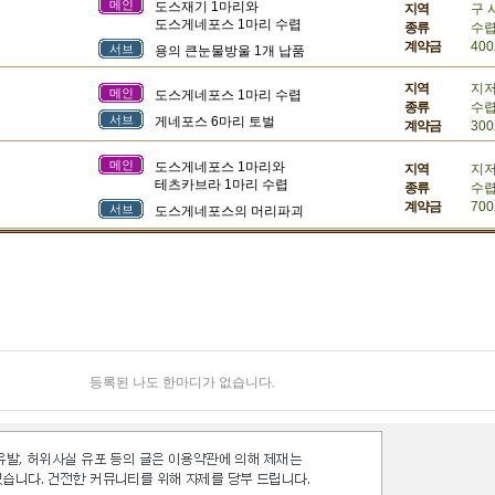
메인
도스재기 1마리와
지역
구 
도스게네포스 1마리 수렵
종류
수
계약금
400
서브
용의 큰눈물방울 1개 납품
지역
지
메인
도스게네포스 1마리 수렵
종류
수
서브
게네포스 6마리 토벌
계약금
300
메인
도스게네포스 1마리와
지역
지
테츠카브라 1마리 수렵
종류
수
계약금
700
서브
도스게네포스의 머리파괴
등록된 나도 한마디가 없습니다.