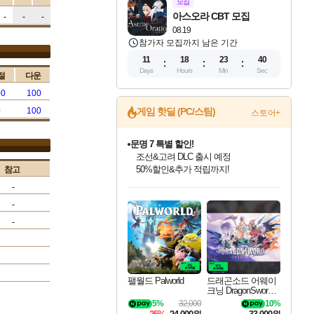
모집
아스오라 CBT 모집
-
-
-
08.19
참가자 모집까지 남은 기간
11
18
23
39
Days
Hours
Min
Sec
절
다운
00
100
0
100
게임 핫딜 (PC/스팀)
스토어+
문명 7 특별 할인!
조선&고려 DLC 출시 예정
50%할인&추가 적립까지!
참고
인벤게임즈 8월 특별 할인!
드래곤소드: 어웨이크닝 입점!
마블 투혼 파이팅 소울즈 정식출시!
귀무자: 검의 길 예약 판매 중!
비스트 오브 리인카네이션 정식 출시!
커세어 코브 출시 기념 할인!
더 렐릭 퍼스트 가디언 정식 출시
베데스다 40주년 기념 할인 중!
캡콤 프렌차이즈 할인 진행 중!
캡콤 일부 상품 상시 할인
스타워즈 은하계 레이서
로블록스 기프트 카드 공식 입점
-
인기 퍼블리셔 모음!
스팀으로 만나는 드래곤소드!
마블 히어로 총 출동&화려한 격투!
10% 할인과
게임프릭 신작 IP
해적'섬'을 발전시키자!
설화x하드코어 액션!
베데스다의 명작들을
몬헌, 바하 등 인기 IP를
몬헌 와일즈 & 드래곤즈 도그마2
인벤게임즈에서 10% 추가 적립
Robux를 가장 안전하고
-
최대 90% 할인가를 만나보세요!
네이버혜택과 함께 만나보세요!
네이버 포인트 혜택까지!
이니&베니 혜택까지!
네이버 혜택가와 함께 예약하세요!
할인&네이버혜택으로 만나보세요!
네이버페이 혜택과 만나보세요!
40주년 프로모션으로 만나보세요!
할인가에 만나보세요!
일부 에디션 상시 할인!
혜택으로 예약 판매 중
편안하게 충전하세요
-
팰월드 Palworld
드래곤소드 어웨이
크닝 DragonSword A
wakening
5%
32,000
10%