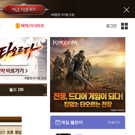
혜택.아이마트
로그인
인
벤
전
체
사
이
트
맵
월드 DB
게임 캘린더
더보기+
고기
포효
풍압