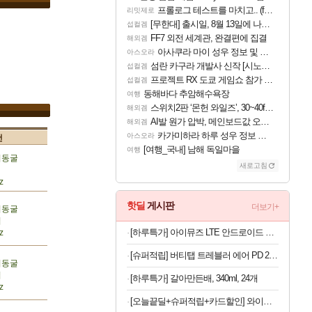
프롤로그 테스트를 마치고.. (feat. 리아)
리밋제로
[무한대] 출시일, 8월 13일에 나오나
섭컬겜
FF7 외전 세계관, 완결편에 집결
해외겜
아사쿠라 마이 성우 정보 및 주요 필모
아스오라
섬란 카구라 개발사 신작 [시노비 넥서스] 연내 출시 예정
섭컬겜
프로젝트 RX 도쿄 게임쇼 참가 결정
섭컬겜
동해바다 추암해수욕장
여행
스위치2판 ‘몬헌 와일즈’, 30~40fps 목표 추정
해외겜
AI발 원가 압박, 메인보드값 오르나
해외겜
카가미하라 하루 성우 정보 및 주요 필모
아스오라
건
[여행_국내] 남해 독일마을
여행
저동굴
새로고침
z
핫딜
게시판
더보기+
저동굴
렵
[하루특가] 아이뮤즈 LTE 안드로이드 태블릿PC 뮤패드 21.3cm K8
z
[슈퍼적립] 버티탭 트레블러 에어 PD 25W 멀티어댑터 해외 전세계 여행용 어댑터 멀티탭 usb 콘센트 플러그 돼지코
저동굴
렵
[하루특가] 갈아만든배, 340ml, 24개
z
[오늘끝딜+슈퍼적립+카드할인] 와이드무빙뷰 화이트에디션 삼탠바이미V3 셋트 QLED 101cm(40인치) FHD 스마트 이동식 TV 유압식 높이조절 중소바이미 자가설치