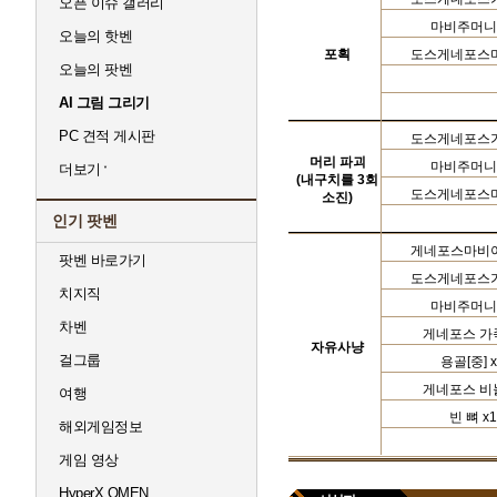
오픈 이슈 갤러리
마비주머니
오늘의 핫벤
포획
도스게네포스
오늘의 팟벤
AI 그림 그리기
PC 견적 게시판
도스게네포스
머리 파괴
마비주머니
더보기
(내구치를 3회
도스게네포스
소진)
인기 팟벤
게네포스마비
팟벤 바로가기
도스게네포스
치지직
마비주머니
차벤
게네포스 가
자유사냥
걸그룹
용골[중]
x
게네포스 비
여행
빈 뼈
x1
해외게임정보
게임 영상
HyperX OMEN