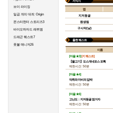
서식지
브이 라이징
맵
일곱 개의 대죄: Origin
지저동굴
몬스터헌터 스토리즈3
원생림
구사막(낮)
바이오하자드 레퀴엠
드래곤 퀘스트7
출현 퀘스트
풋볼 매니저26
이름
[마을 ★3]
[키 퀘스트]
【물고기】도스게네포스 포획
제한시간: 50분
[마을 ★4]
악취와 마비의 압박
제한시간: 50분
[마을 ★6]
고난도：지저동굴 점거자
제한시간: 50분