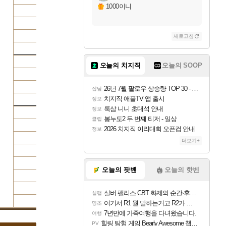
1000이니
새로고침
오늘의 치지직
오늘의 SOOP
26년 7월 팔로우 상승량 TOP 30 - 월간 치지직
잡담
치지직 애플TV 앱 출시
정보
룩삼 니니 초대석 안내
정보
봉누도2 두 번째 티저 - 일상
클립
2026 치지직 이리대회 오픈컵 안내
정보
더보기+
오늘의 팟벤
오늘의 핫벤
실버 팰리스 CBT 화제의 순간·후기 모음
실팰
여기서 R1 뭘 말하는거고 R2가 뭘말하는걸까요?
명조
7년만에 가족여행을 다녀왔습니다.
여행
힐링 탐험 게임 Bearly Awesome 챕터 1 트레일러
PV