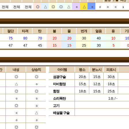
전체
전체
전체
◎
△
◎
◎
△
○
△
○
○
○
○
ｘ
절단
타격
탄
불
물
번개
얼음
용
기
75
80
70
20
20
30
40
10
1
47
47
45
15
15
25
30
5
간
내성
상승치
아이템
평소
분노시
피로시
◎
◎
섬광구슬
20초
15초
30초
△
○
마비함정
15초
12초
18초
◎
◎
함정
18초
15초
25초
○
○
소리폭탄
1초 / -
◎
○
고기
○
△
배설물 구슬
○
○
◎
◎