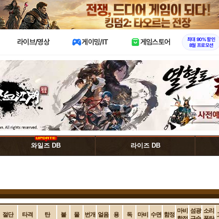
X
최대 90% 할인
라이브/영상
게이밍/IT
게임스토어
8월 프로모션
와일즈 DB
라이즈 DB
마비
섬광
소리
절단
타격
탄
불
물
번개
얼음
용
독
마비
수면
함정
함정
구슬
폭탄