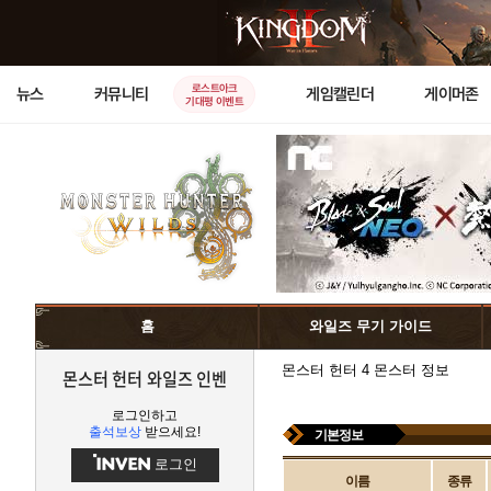
로스트아크
뉴스
커뮤니티
게임캘린더
게이머존
기대평 이벤트
홈
와일즈 무기 가이드
몬스터 헌터 4 몬스터 정보
몬스터 헌터 와일즈 인벤
로그인하고
출석보상
받으세요!
기본정보
로그인
이름
종류