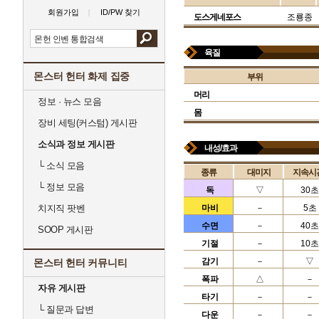
회원가입
ID/PW 찾기
도스게네포스
조룡종
육질
몬스터 헌터 화제 집중
부위
머리
정보 · 뉴스 모음
몸
장비 세팅(커스텀) 게시판
소식과 정보 게시판
내성/효과
└
소식 모음
종류
대미지
지속시
└
정보 모음
독
▽
30초
치지직 팟벤
마비
－
5초
수면
－
40초
SOOP 게시판
기절
－
10초
감기
－
▽
몬스터 헌터 커뮤니티
폭파
△
－
자유 게시판
타기
－
－
└
질문과 답변
다운
－
－