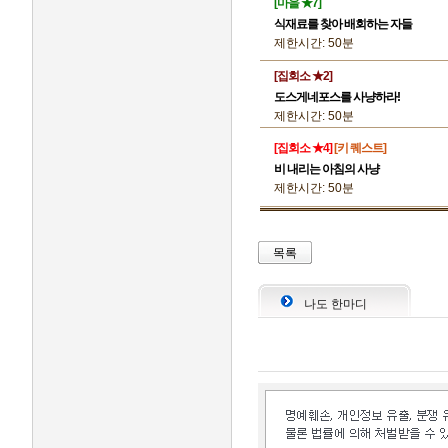
[마을 ★7]
식재료를 찾아 배회하는 자들
제한시간: 50분
[집회소 ★2]
도스게네포스를 사냥하라!
제한시간: 50분
[집회소 ★4]
[키 퀘스트]
비 내리는 아침의 사냥
제한시간: 50분
목록
나도 한마디