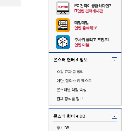
등록
PC 견적이 궁금하다면?
IT인벤 견적게시판
매일매일,
인벤 출석체크!
주사위 굴리고 포인트!
인벤 마블
몬스터 헌터 4 정보
-
스킬 효과 총 정리
여단, 집회소 키 퀘스트
몬스터별 약점 속성
전체 장식품 정보
몬스터 헌터 4 DB
-
무기 DB