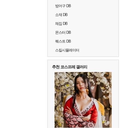
방어구 DB
소재 DB
채집 DB
몬스터 DB
퀘스트 DB
스킬시뮬레이터
추천 코스프레 갤러리