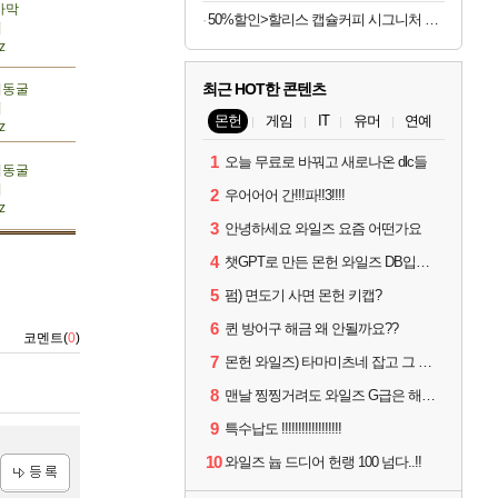
사막
50%할인>할리스 캡슐커피 시그니처 블렌드, 5g, 10개입, 5개
렵
z
최근 HOT한 콘텐츠
저동굴
렵
몬헌
게임
IT
유머
연예
z
1
오늘 무료로 바꿔고 새로나온 dlc들
저동굴
렵
2
우어어어 간!!!파!!3!!!!
z
3
안녕하세요 와일즈 요즘 어떤가요
4
챗GPT로 만든 몬헌 와일즈 DB입니다.
5
펌) 면도기 사면 몬헌 키캡?
6
퀸 방어구 해금 왜 안될까요??
코멘트(
0
)
7
몬헌 와일즈) 타마미츠네 잡고 그 뒤로 안했는데 복귀하려면 뭐부터..?
8
맨날 찡찡거려도 와일즈 G급은 해야하니까 접속 jpg
9
특수납도 !!!!!!!!!!!!!!!!!!
10
와일즈 늅 드디어 헌랭 100 넘다..!!