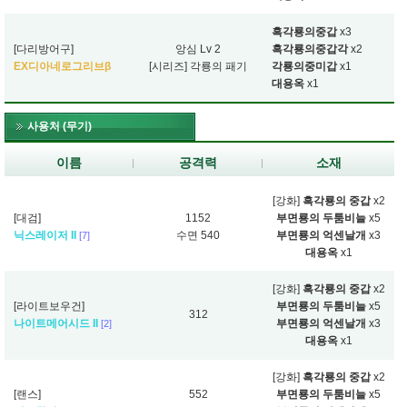
흑각룡의중갑
x3
[다리방어구]
앙심 Lv 2
흑각룡의중갑각
x2
EX디아네로그리브β
[시리즈] 각룡의 패기
각룡의중미갑
x1
대용옥
x1
사용처 (무기)
이름
공격력
소재
[강화]
흑각룡의 중갑
x2
[대검]
1152
부면룡의 두툼비늘
x5
닉스레이저 II
수면 540
부면룡의 억센날개
x3
[7]
대용옥
x1
[강화]
흑각룡의 중갑
x2
[라이트보우건]
부면룡의 두툼비늘
x5
312
나이트메어시드 II
부면룡의 억센날개
x3
[2]
대용옥
x1
[강화]
흑각룡의 중갑
x2
[랜스]
552
부면룡의 두툼비늘
x5