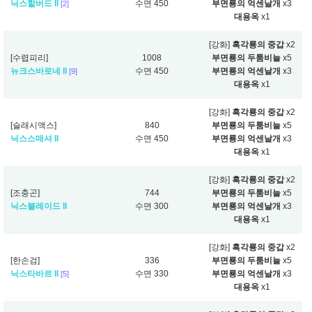
닉스할버드 II
수면 450
부면룡의 억센날개
x3
[2]
대용옥
x1
[강화]
흑각룡의 중갑
x2
[수렵피리]
1008
부면룡의 두툼비늘
x5
뉴크스바로네 II
수면 450
부면룡의 억센날개
x3
[9]
대용옥
x1
[강화]
흑각룡의 중갑
x2
[슬래시액스]
840
부면룡의 두툼비늘
x5
닉스스매셔 II
수면 450
부면룡의 억센날개
x3
대용옥
x1
[강화]
흑각룡의 중갑
x2
[조충곤]
744
부면룡의 두툼비늘
x5
닉스블레이드 II
수면 300
부면룡의 억센날개
x3
대용옥
x1
[강화]
흑각룡의 중갑
x2
[한손검]
336
부면룡의 두툼비늘
x5
닉스타바르 II
수면 330
부면룡의 억센날개
x3
[5]
대용옥
x1