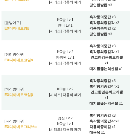
[시리즈] 각룡의 패기
강인한발톱
x3
흑각룡의중갑
x3
KO술 Lv 1
[팔방어구]
흑각룡의중갑각
x2
런너 Lv 1
EX디아네로암β
각룡의중미갑
x2
[시리즈] 각룡의 패기
강인한발톱
x3
흑각룡의중갑
x3
KO술 Lv 2
흑각룡의중갑각
x1
[허리방어구]
파괴왕 Lv 1
견고한검은회오리뿔
EX디아네로코일α
[시리즈] 각룡의 패기
x1
대지를뚫는억센뿔
x1
흑각룡의중갑
x3
흑각룡의중갑각
x1
[허리방어구]
KO술 Lv 2
견고한검은회오리뿔
EX디아네로코일β
[시리즈] 각룡의 패기
x1
대지를뚫는억센뿔
x1
흑각룡의중갑
x3
앙심 Lv 2
[다리방어구]
흑각룡의중갑각
x2
KO술 Lv 1
EX디아네로그리브α
각룡의중미갑
x1
[시리즈] 각룡의 패기
대용옥
x1