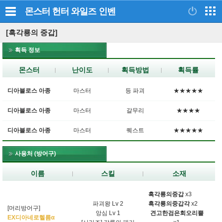
몬스터 헌터 와일즈
인벤
[흑각룡의 중갑]
획득 정보
몬스터
난이도
획득방법
획득률
디아블로스 아종
마스터
등 파괴
★★★★★
디아블로스 아종
마스터
갈무리
★★★★
디아블로스 아종
마스터
퀘스트
★★★★★
사용처 (방어구)
이름
스킬
소재
흑각룡의중갑
x3
파괴왕 Lv 2
흑각룡의중갑각
x2
[머리방어구]
앙심 Lv 1
견고한검은회오리뿔
EX디아네로헬름α