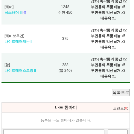
[강화]
흑각룡의 중갑
x2
[해머]
1248
부면룡의 두툼비늘
x5
닉스해머 II
수면 450
부면룡의 억센날개
x3
[4]
대용옥
x1
[강화]
흑각룡의 중갑
x2
[헤비보우건]
부면룡의 두툼비늘
x5
375
나이트메어캐논 II
부면룡의 억센날개
x3
대용옥
x1
[강화]
흑각룡의 중갑
x2
[활]
288
부면룡의 두툼비늘
x5
나이트메어스트링 II
(불 240)
부면룡의 억센날개
x3
대용옥
x1
목록으로
나도 한마디
코멘트(
0
)
등록된 나도 한마디가 없습니다.