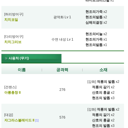
라이트크리스털
x1
현조의가죽
x2
[허리방어구]
광역화 Lv 1
현조의발톱
x2
치치코일
심해의결정
x2
현조의비늘
x2
[다리방어구]
수면 내성 Lv 1
현조의가죽
x1
치치그리브
현조의발톱
x1
사용처 (무기)
이름
공격력
소재
[강화]
적룡의 발톱
x2
[건랜스]
적룡의 갈기
x2
276
아룡총창 II
산호의 홍골
x2
현조의 발톱
x3
[강화]
적룡의 발톱
x2
[대검]
적룡의 갈기
x2
576
쟈그라스블레이드 II
산호의 홍골
x2
[1]
현조의 발톱
x3