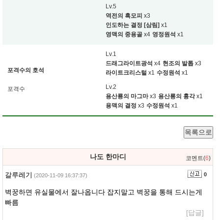
Lv.5
역전의 흑모피
x3
인도하는 결정 [삼림]
x1
영맥의 중용골
x4
영정원석
x1
Lv.1
드래그라이트광석
x4
현조의 발톱
x3
포격수의 호석
라이트크리스털
x1
수정원석
x1
Lv.2
포격수
용산룡의 마그마
x3
용산룡의 흉각
x1
용맥의 결정
x3
수정원석
x1
목록으로
나도 한마디
코멘트(
6
)
갈루레기
0
(2020-11-09 16:37:37)
벽꿍하면 유실물에서 잘나옵니다 잡지말고 벽꿍을 통해 드시는게
빠름
[답글]