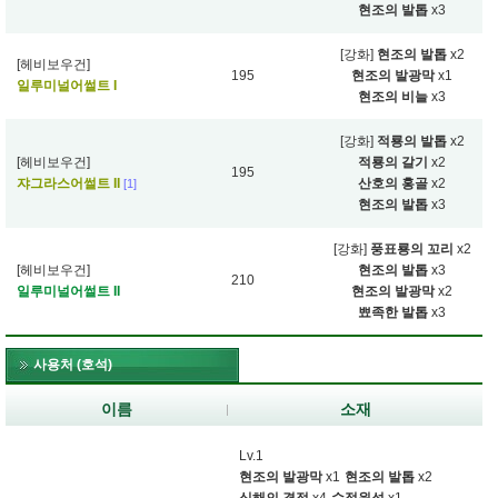
현조의 발톱
x3
[강화]
현조의 발톱
x2
[헤비보우건]
195
현조의 발광막
x1
일루미널어썰트 I
현조의 비늘
x3
[강화]
적룡의 발톱
x2
[헤비보우건]
적룡의 갈기
x2
195
쟈그라스어썰트 II
산호의 홍골
x2
[1]
현조의 발톱
x3
[강화]
풍표룡의 꼬리
x2
[헤비보우건]
현조의 발톱
x3
210
일루미널어썰트 II
현조의 발광막
x2
뾰족한 발톱
x3
사용처 (호석)
이름
소재
Lv.1
현조의 발광막
x1
현조의 발톱
x2