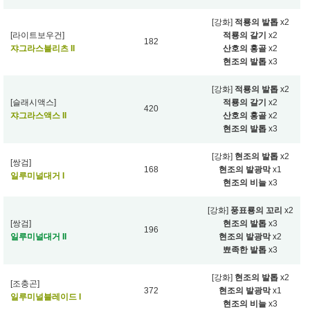
[강화]
적룡의 발톱
x2
[라이트보우건]
적룡의 갈기
x2
182
쟈그라스블리츠 II
산호의 홍골
x2
현조의 발톱
x3
[강화]
적룡의 발톱
x2
[슬래시액스]
적룡의 갈기
x2
420
쟈그라스액스 II
산호의 홍골
x2
현조의 발톱
x3
[강화]
현조의 발톱
x2
[쌍검]
168
현조의 발광막
x1
일루미널대거 I
현조의 비늘
x3
[강화]
풍표룡의 꼬리
x2
[쌍검]
현조의 발톱
x3
196
일루미널대거 II
현조의 발광막
x2
뾰족한 발톱
x3
[강화]
현조의 발톱
x2
[조충곤]
372
현조의 발광막
x1
일루미널블레이드 I
현조의 비늘
x3