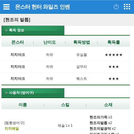
몬스터 헌터 와일즈
인벤
[현조의 발톱]
획득 정보
몬스터
난이도
획득방법
획득률
치치야크
하위
유실물
★★★★★
치치야크
하위
갈무리
★★★
치치야크
하위
퀘스트
★★★
사용처 (방어구)
이름
스킬
소재
현조의가죽
x3
[몸통방어구]
현조의발톱
x2
체술 Lv 1
치치메일
현조의발광막
x2