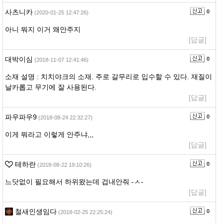
사츠니카
0
(2020-01-25 12:47:26)
아니 뭐지 이거 왜안주지
[답글]
대박이심
0
(2018-11-07 12:41:46)
소재 설명 : 치치야크의 소재. 주로 갈무리로 입수할 수 있다. 재질이
날카롭고 무기에 잘 사용된다.
[답글]
파우파우9
0
(2018-08-24 22:32:27)
이게 뭐라고 이렇게 안주냐,,,
[답글]
테하란
0
(2018-08-22 19:10:26)
느닷없이 필요해서 하위왔는데 겁내안줘 -ㅅ-
[답글]
철새인생임다
0
(2018-02-25 22:25:24)