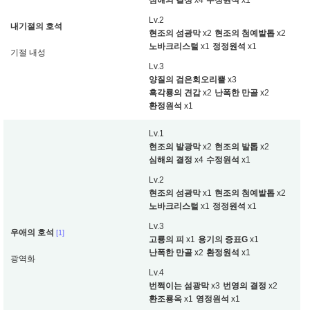
심해의 결정
x4
수정원석
x1
Lv.2
내기절의 호석
현조의 섬광막
x2
현조의 첨예발톱
x2
노바크리스털
x1
정정원석
x1
기절 내성
Lv.3
양질의 검은회오리뿔
x3
흑각룡의 견갑
x2
난폭한 만골
x2
환정원석
x1
Lv.1
현조의 발광막
x2
현조의 발톱
x2
심해의 결정
x4
수정원석
x1
Lv.2
현조의 섬광막
x1
현조의 첨예발톱
x2
노바크리스털
x1
정정원석
x1
Lv.3
우애의 호석
[1]
고룡의 피
x1
용기의 증표G
x1
난폭한 만골
x2
환정원석
x1
광역화
Lv.4
번쩍이는 섬광막
x3
번영의 결정
x2
환조룡옥
x1
영정원석
x1