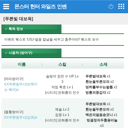
몬스터 헌터 와일즈
인벤
[푸른빛 대보옥]
획득 정보
이벤트 퀘스트 'USJ-얼음 칼날을 세우고 춤추어라!' 퀘스트 보수
사용처 (방어구)
이름
스킬
소재
슬링어 장전 수 UP Lv
푸른빛대보옥
x1
[머리방어구]
3
흰눈을두른모피
x2
EX푸른빛무사[반짝이
약점 특효 Lv 1
빙하를부수는발톱
x2
는 헤어]α
[시리즈] 은화룡의 진수
빙룡의중갑각
x2
푸른빛대보옥
x1
체술 Lv 2
흰눈을두른모피
x2
[몸통방어구]
집중 Lv 1
백은의얼음송곳니
x1
EX푸른빛무사[갑옷]α
[시리즈] 은화룡의 진수
빙결정의두툼용비늘
x3