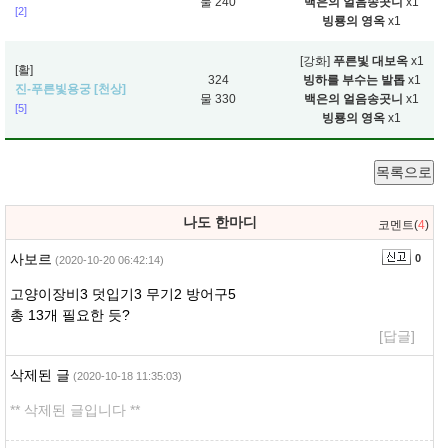
물 240
백은의 얼음송곳니
x1
[2]
빙룡의 영옥
x1
[강화]
푸른빛 대보옥
x1
[활]
324
빙하를 부수는 발톱
x1
진-푸른빛용궁 [천상]
물 330
백은의 얼음송곳니
x1
[5]
빙룡의 영옥
x1
목록으로
나도 한마디
코멘트(
4
)
사보르
0
(2020-10-20 06:42:14)
고양이장비3 덧입기3 무기2 방어구5
총 13개 필요한 듯?
[답글]
삭제된 글
(2020-10-18 11:35:03)
** 삭제된 글입니다 **