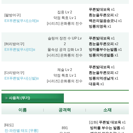
푸른빛대보옥
x1
집중 Lv 2
[팔방어구]
흰눈을두른모피
x2
약점 특효 Lv 1
EX푸른빛무사[소매]α
백은의얼음송곳니
x1
[시리즈] 은화룡의 진수
빙룡의영옥
x1
슬링어 장전 수 UP Lv
푸른빛대보옥
x1
[허리방어구]
2
흰눈을두른모피
x2
EX푸른빛무사[띠]α
물속성 공격 강화 Lv 3
빙하를부수는발톱
x1
[시리즈] 은화룡의 진수
빙룡의억센발톱
x1
푸른빛대보옥
x1
체술 Lv 2
[다리방어구]
흰눈을두른모피
x2
약점 특효 Lv 1
EX푸른빛무사[신발]α
빙룡의억센날개
x1
[시리즈] 은화룡의 진수
대용옥
x1
사용처 (무기)
이름
공격력
소재
[강화]
푸른빛 대보옥
x1
[태도]
891
빙하를 부수는 발톱
x1
진-파란별 태도 [무룡]