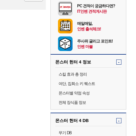
등록
PC 견적이 궁금하다면?
IT인벤 견적게시판
매일매일,
인벤 출석체크!
주사위 굴리고 포인트!
인벤 마블
몬스터 헌터 4 정보
-
스킬 효과 총 정리
여단, 집회소 키 퀘스트
몬스터별 약점 속성
전체 장식품 정보
몬스터 헌터 4 DB
-
무기 DB