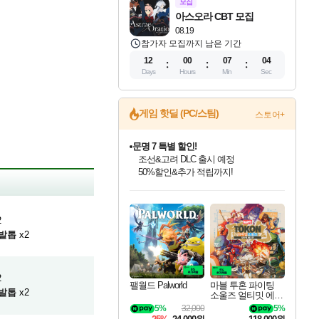
모집
아스오라 CBT 모집
08.19
참가자 모집까지 남은 기간
12
00
07
03
Days
Hours
Min
Sec
게임 핫딜 (PC/스팀)
스토어+
귀무자: 검의 길 예약 판매 중!
10% 할인과
이니&베니 혜택까지!
인벤게임즈 8월 특별 할인!
드래곤소드: 어웨이크닝 입점!
문명 7 특별 할인!
비스트 오브 리인카네이션 정식 출시!
커세어 코브 출시 기념 할인!
더 렐릭 퍼스트 가디언 정식 출시
베데스다 40주년 기념 할인 중!
마블 투혼 파이팅 소울즈 예약 판매 중!
캡콤 프렌차이즈 할인 진행 중!
캡콤 일부 상품 상시 할인
스타워즈 은하계 레이서
로블록스 기프트 카드 공식 입점
인기 퍼블리셔 모음!
스팀으로 만나는 드래곤소드!
조선&고려 DLC 출시 예정
게임프릭 신작 IP
해적'섬'을 발전시키자!
설화x하드코어 액션!
베데스다의 명작들을
마블 히어로 총 출동&화려한 격투!
몬헌, 바하 등 인기 IP를
몬헌 와일즈 & 드래곤즈 도그마2
인벤게임즈에서 10% 추가 적립
Robux를 가장 안전하고
최대 90% 할인가를 만나보세요!
네이버혜택과 함께 만나보세요!
50%할인&추가 적립까지!
네이버 혜택가와 함께 예약하세요!
할인&네이버혜택으로 만나보세요!
네이버페이 혜택과 만나보세요!
40주년 프로모션으로 만나보세요!
네이버 포인트 혜택까지!
할인가에 만나보세요!
일부 에디션 상시 할인!
혜택으로 예약 판매 중
편안하게 충전하세요
2
발톱
x2
2
팰월드 Palworld
마블 투혼 파이팅
발톱
x2
소울즈 얼티밋 에디
션 예약구매 MARV
5%
32,000
5%
EL Tokon Fighting S