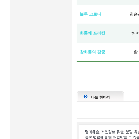
블루 코로나
한손
화룡쇄 프라칸
해
창화룡의 강궁
활
나도 한마디