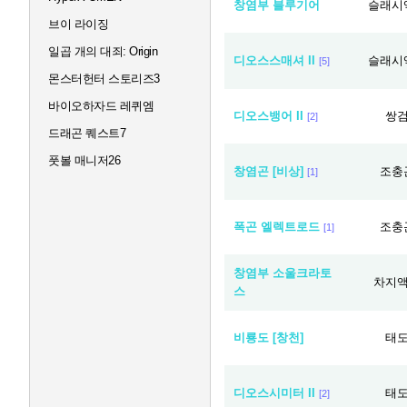
창염부 블루기어
슬래시
브이 라이징
일곱 개의 대죄: Origin
디오스스매셔 II
슬래시
[5]
몬스터헌터 스토리즈3
바이오하자드 레퀴엠
디오스뱅어 II
쌍
[2]
드래곤 퀘스트7
풋볼 매니저26
창염곤 [비상]
조충
[1]
폭곤 엘렉트로드
조충
[1]
창염부 소울크라토
차지
스
비룡도 [창천]
태
디오스시미터 II
태
[2]