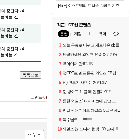
[45%] 이스트밸리 트리플 슈레드 치즈, 1kg, 1개
의 중갑각
x4
하늘비늘
x1
최근 HOT한 콘텐츠
의 중갑각
x4
몬헌
게임
IT
유머
연예
하늘비늘
x1
1
오늘 무료로 바꿔고 새로나온 dlc들
의 중갑각
x4
2
안녕하세요 와일즈 요즘 어떤가요
하늘비늘
x1
3
우어어어 간!!!파!!3!!!!
4
챗GPT로 만든 몬헌 와일즈 DB입니다.
목록으로
5
펌) 면도기 사면 몬헌 키캡?
6
퀸 방어구 해금 왜 안될까요??
코멘트(
0
)
7
몬헌 와일즈) 타마미츠네 잡고 그 뒤로 안했는데 복귀하려면 뭐부터..?
8
맨날 찡찡거려도 와일즈 G급은 해야하니까 접속 jpg
9
특수납도 !!!!!!!!!!!!!!!!!!
10
와일즈 늅 드디어 헌랭 100 넘다..!!