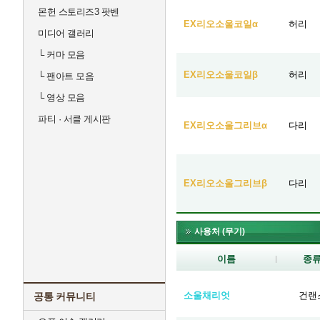
몬헌 스토리즈3 팟벤
EX리오소울코일α
허리
미디어 갤러리
└
커마 모음
EX리오소울코일β
허리
└
팬아트 모음
└
영상 모음
파티 · 서클 게시판
EX리오소울그리브α
다리
EX리오소울그리브β
다리
사용처 (무기)
이름
종
소울채리엇
건랜
공통 커뮤니티