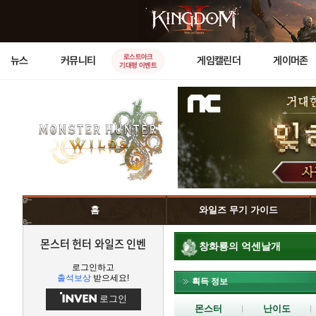
로스트아크
뉴스
커뮤니티
게임캘린더
게이머존
기대평 이벤트
홈
와일즈 무기 가이드
몬스터 헌터 와일즈 인벤
창화룡의 억센날개
로그인하고
출석보상
받으세요!
획득 정보
로그인
몬스터
난이도