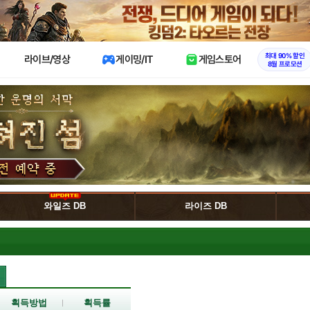
X
최대 90% 할인
라이브/영상
게이밍/IT
게임스토어
8월 프로모션
와일즈 DB
라이즈 DB
획득방법
획득률