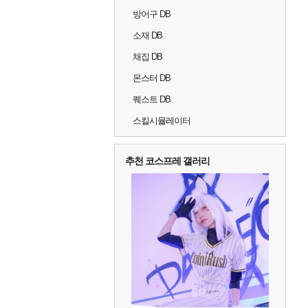
방어구 DB
소재 DB
채집 DB
몬스터 DB
퀘스트 DB
스킬시뮬레이터
추천 코스프레 갤러리