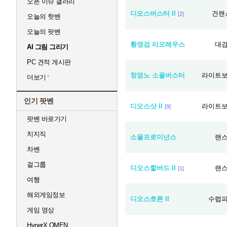
오픈 이슈 갤러리
디오스버스터 II
건랜
[2]
오늘의 핫벤
오늘의 팟벤
황영검 리오레우스
대
AI 그림 그리기
PC 견적 게시판
창염노 소울버스터
라이트
더보기
인기 팟벤
디오스샷 II
라이트
[9]
팟벤 바로가기
치지직
소울프로미넌스
랜
차벤
걸그룹
디오스할버드 II
랜
[1]
여행
해외게임정보
디오스호른 II
수렵
게임 영상
HyperX OMEN