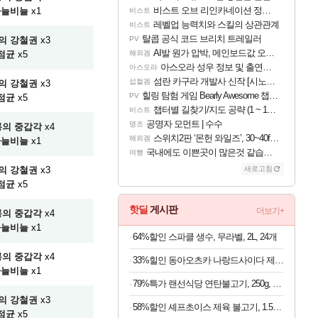
비스트 오브 리인카네이션 정보/공략글 모음
하늘비늘
x1
비스트
레벨업 능력치와 스킬의 상관관계
비스트
탈콥 공식 코드 브리치 트레일러
의 강철권
x3
PV
AI발 원가 압박, 메인보드값 오르나
점균
x5
해외겜
아스오라 성우 정보 및 출연작 모음
아스오라
섬란 카구라 개발사 신작 [시노비 넥서스] 연내 출시 예정
섭컬겜
의 강철권
x3
힐링 탐험 게임 Bearly Awesome 챕터 1 트레일러
PV
점균
x5
챕터별 길찾기/지도 공략 (1 ~ 12장)
비스트
공명자 모먼트 | 수수
명조
의 중갑각
x4
스위치2판 ‘몬헌 와일즈’, 30~40fps 목표 추정
해외겜
하늘비늘
x1
국내에도 이쁜곳이 많은것 같습니다
여행
의 강철권
x3
새로고침
점균
x5
핫딜
게시판
더보기+
의 중갑각
x4
하늘비늘
x1
64%할인 스파클 생수, 무라벨, 2L, 24개
의 중갑각
x4
33%힐인 동아오츠카 나랑드사이다 제로, 오리지널, 345ml, 24개
하늘비늘
x1
79%특가 랜선식당 연탄불고기, 250g, 4개
의 강철권
x3
58%할인 셰프초이스 제육 불고기, 1.5kg, 1개
점균
x5