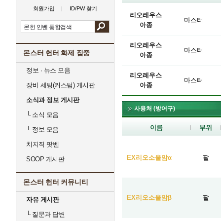
회원가입
ID/PW 찾기
리오레우스
마스터
아종
리오레우스
마스터
몬스터 헌터 화제 집중
아종
정보 · 뉴스 모음
리오레우스
마스터
장비 세팅(커스텀) 게시판
아종
소식과 정보 게시판
사용처 (방어구)
└
소식 모음
이름
부위
└
정보 모음
치지직 팟벤
EX리오소울암α
팔
SOOP 게시판
몬스터 헌터 커뮤니티
EX리오소울암β
팔
자유 게시판
└
질문과 답변