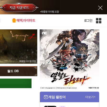
혜택.아이마트
로그인
인
벤
전
체
사
이
트
맵
월드 DB
게임 캘린더
더보기+