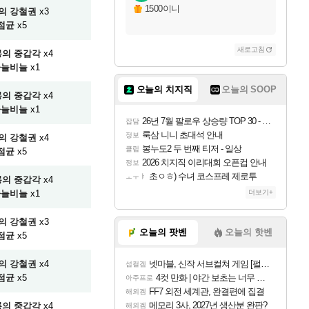
1500이니
의 강철권
x3
점균
x5
새로고침
의 중갑각
x4
하늘비늘
x1
오늘의 치지직
오늘의 SOOP
의 중갑각
x4
하늘비늘
x1
26년 7월 팔로우 상승량 TOP 30 - 월간 치지직
잡담
룩삼 니니 초대석 안내
정보
의 강철권
x4
봉누도2 두 번째 티저 - 일상
클립
점균
x5
2026 치지직 이리대회 오픈컵 안내
정보
초ㅇㅎ) 수녀 코스프레 제로투
ㅗㅜㅑ
의 중갑각
x4
하늘비늘
x1
더보기+
의 강철권
x3
오늘의 팟벤
오늘의 핫벤
점균
x5
의 강철권
x4
넷마블, 신작 서브컬쳐 게임 [펄 인 블루] 티저 사이트 오픈
섭컬겜
점균
x5
4컷 만화 | 야간 보초는 너무 힘들어
아주프로
FF7 외전 세계관, 완결편에 집결
해외겜
메모리 3사, 2027년 생산분 완판?
의 중갑각
x4
해외겜