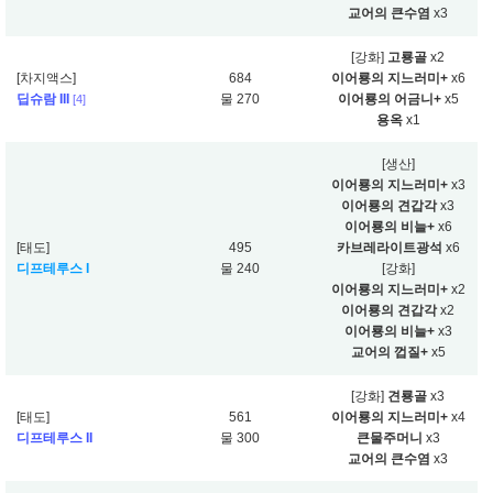
교어의 큰수염
x3
[강화]
고룡골
x2
[차지액스]
684
이어룡의 지느러미+
x6
딥슈람 III
물 270
이어룡의 어금니+
x5
[4]
용옥
x1
[생산]
이어룡의 지느러미+
x3
이어룡의 견갑각
x3
이어룡의 비늘+
x6
[태도]
495
카브레라이트광석
x6
디프테루스 I
물 240
[강화]
이어룡의 지느러미+
x2
이어룡의 견갑각
x2
이어룡의 비늘+
x3
교어의 껍질+
x5
[강화]
견룡골
x3
[태도]
561
이어룡의 지느러미+
x4
디프테루스 II
물 300
큰물주머니
x3
교어의 큰수염
x3