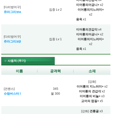
이어룡의견갑각
x4
이어룡의어금니+
x2
[다리방어구]
집중 Lv 2
이어룡의지느러미+
쥬라그리브α
x2
용옥
x1
이어룡의견갑각
x4
이어룡의어금니+
x2
[다리방어구]
집중 Lv 1
이어룡의지느러미+
쥬라그리브β
x2
용옥
x1
사용처 (무기)
이름
공격력
소재
[강화]
이어룡의 지느러미+
x2
[건랜스]
345
이어룡의 견갑각
x2
슈람버스터 I
물 300
이어룡의 비늘+
x3
교어의 껍질+
x5
[강화]
견룡골
x3