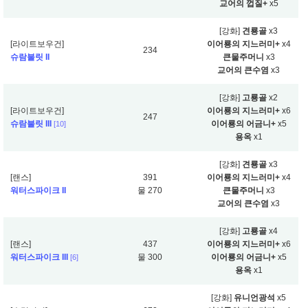
교어의 껍질+
x5
[강화]
견룡골
x3
[라이트보우건]
이어룡의 지느러미+
x4
234
슈람불릿 II
큰물주머니
x3
교어의 큰수염
x3
[강화]
고룡골
x2
[라이트보우건]
이어룡의 지느러미+
x6
247
슈람불릿 III
이어룡의 어금니+
x5
[10]
용옥
x1
[강화]
견룡골
x3
[랜스]
391
이어룡의 지느러미+
x4
워터스파이크 II
물 270
큰물주머니
x3
교어의 큰수염
x3
[강화]
고룡골
x4
[랜스]
437
이어룡의 지느러미+
x6
워터스파이크 III
물 300
이어룡의 어금니+
x5
[6]
용옥
x1
[강화]
유니언광석
x5