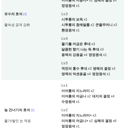
이어룡의 어금니+
x2
심해의 결정
x6
정정원석
x1
유수의 호석
Lv.3
[3]
시투룡의 보옥
x1
물속성 공격 강화
시투룡의 첨예발톱
x2
큰물주머니
x3
환정원석
x1
Lv.4
물기를 머금은 후대
x3
달콤한 향기 나는 독 후대
x3
용맥의 강용골
x4
영정원석
x1
Lv.5
역전의 홍수 후대
x3
명해의 결정
x3
영맥의 억센용골
x4
영정원석
x1
Lv.1
이어룡의 지느러미
x2
이어룡의 어금니
x2
대지의 결정
x4
수정원석
x1
늪 건너기의 호석
Lv.2
[1]
이어룡의 지느러미+
x3
물가/쌓인 눈 적응
이어룡의 어금니+
x2
심해의 결정
x6
정정원석
x1