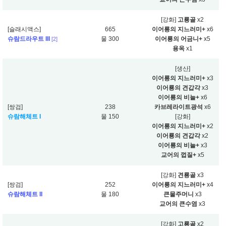
[강화]
고룡골
x2
[슬래시액스]
665
이어룡의 지느러미+
x6
슈람드라우트 III
물 300
이어룡의 어금니+
x5
[2]
용옥
x1
[생산]
이어룡의 지느러미+
x3
이어룡의 견갑각
x3
이어룡의 비늘+
x6
[쌍검]
238
카브레라이트광석
x6
슈람해체트 I
물 150
[강화]
이어룡의 지느러미+
x2
이어룡의 견갑각
x2
이어룡의 비늘+
x3
교어의 껍질+
x5
[강화]
견룡골
x3
[쌍검]
252
이어룡의 지느러미+
x4
슈람해체트 II
물 180
큰물주머니
x3
교어의 큰수염
x3
[강화]
고룡골
x2