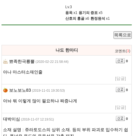
Lv.3
용옥
x1
용기의 증표
x5
산호의 홍골
x6
환정원석
x1
목록으로
나도 한마디
코멘트(
3
)
뾰족한극룡뿔
0
(2020-02-22 21:58:44)
아나 마스터소재인줄
[답글]
보노보노83
0
(2019-11-01 19:30:53)
아놔 뭐 이렇게 많이 필요하냐 짜증나게
[답글]
대박이심
0
(2018-11-07 12:19:51)
소재 설명 : 쥬라토도스의 상위 소재. 등의 부위 파괴로 입수하기 쉽