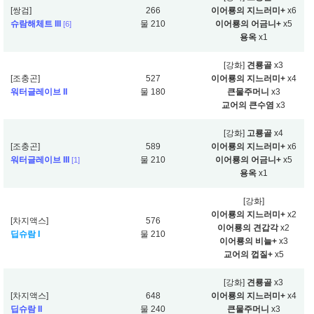
[쌍검]
266
이어룡의 지느러미+
x6
슈람해체트 III
물 210
이어룡의 어금니+
x5
[6]
용옥
x1
[강화]
견룡골
x3
[조충곤]
527
이어룡의 지느러미+
x4
워터글레이브 II
물 180
큰물주머니
x3
교어의 큰수염
x3
[강화]
고룡골
x4
[조충곤]
589
이어룡의 지느러미+
x6
워터글레이브 III
물 210
이어룡의 어금니+
x5
[1]
용옥
x1
[강화]
이어룡의 지느러미+
x2
[차지액스]
576
이어룡의 견갑각
x2
딥슈람 I
물 210
이어룡의 비늘+
x3
교어의 껍질+
x5
[강화]
견룡골
x3
[차지액스]
648
이어룡의 지느러미+
x4
딥슈람 II
물 240
큰물주머니
x3