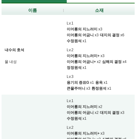
이름
소재
Lv.1
이어룡의 지느러미
x3
이어룡의 어금니
x3
대지의 결정
x6
수정원석
x1
내수의 호석
Lv.2
이어룡의 지느러미+
x3
물 내성
이어룡의 어금니+
x2
심해의 결정
x4
정정원석
x1
Lv.3
용기의 증표G
x1
용옥
x1
큰물주머니
x3
환정원석
x1
Lv.1
이어룡의 지느러미
x2
이어룡의 어금니
x2
대지의 결정
x3
수정원석
x1
Lv.2
이어룡의 지느러미+
x3