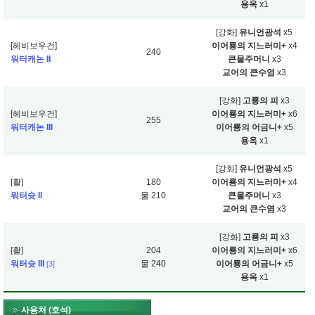
용옥
x1
[강화]
유니언광석
x5
[헤비보우건]
이어룡의 지느러미+
x4
240
워터캐논 II
큰물주머니
x3
교어의 큰수염
x3
[강화]
고룡의 피
x3
[헤비보우건]
이어룡의 지느러미+
x6
255
워터캐논 III
이어룡의 어금니+
x5
용옥
x1
[강화]
유니언광석
x5
[활]
180
이어룡의 지느러미+
x4
워터슛 II
물 210
큰물주머니
x3
교어의 큰수염
x3
[강화]
고룡의 피
x3
[활]
204
이어룡의 지느러미+
x6
워터슛 III
물 240
이어룡의 어금니+
x5
[3]
용옥
x1
사용처 (호석)