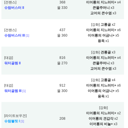
[건랜스]
368
이어룡의 지느러미+
x4
슈람버스터 II
물 330
큰물주머니
x3
교어의 큰수염
x3
[강화]
고룡골
x2
[건랜스]
437
이어룡의 지느러미+
x6
슈람버스터 III
물 360
이어룡의 어금니+
x5
[1]
용옥
x1
[강화]
견룡골
x3
[대검]
816
이어룡의 지느러미+
x4
워터골렘 II
물 270
큰물주머니
x3
교어의 큰수염
x3
[강화]
고룡골
x4
[대검]
912
이어룡의 지느러미+
x6
워터골렘 III
물 300
이어룡의 어금니+
x5
[1]
용옥
x1
[강화]
이어룡의 지느러미+
x2
[라이트보우건]
208
이어룡의 견갑각
x2
슈람불릿 I
[1]
이어룡의 비늘+
x3