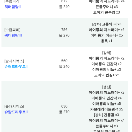
[수렵피리]
672
이어룡의 지느러미+
x4
워터탐탐 II
물 240
큰물주머니
x3
교어의 큰수염
x3
[강화]
고룡의 피
x3
[수렵피리]
756
이어룡의 지느러미+
x6
워터탐탐 III
물 270
이어룡의 어금니+
x5
용옥
x1
[강화]
이어룡의 지느러미+
x2
[슬래시액스]
560
이어룡의 견갑각
x2
슈람드라우트 I
물 240
이어룡의 비늘+
x3
교어의 껍질+
x5
[생산]
이어룡의 지느러미+
x3
이어룡의 견갑각
x4
이어룡의 비늘+
x5
[슬래시액스]
630
카브레라이트광석
x5
슈람드라우트 II
물 270
[강화]
견룡골
x3
이어룡의 지느러미+
x4
큰물주머니
x3
교어의 큰수염
x3