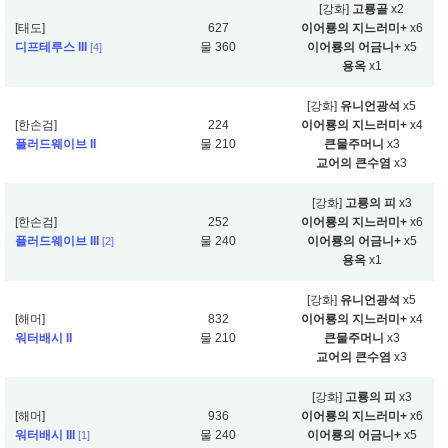
[강화]
고룡골
x2
[태도]
627
이어룡의 지느러미+
x6
디프테루스 III
물 360
이어룡의 어금니+
x5
[4]
용옥
x1
[강화]
유니언광석
x5
[한손검]
224
이어룡의 지느러미+
x4
플러드웨이브 II
물 210
큰물주머니
x3
교어의 큰수염
x3
[강화]
고룡의 피
x3
[한손검]
252
이어룡의 지느러미+
x6
플러드웨이브 III
물 240
이어룡의 어금니+
x5
[2]
용옥
x1
[강화]
유니언광석
x5
[해머]
832
이어룡의 지느러미+
x4
워터배시 II
물 210
큰물주머니
x3
교어의 큰수염
x3
[강화]
고룡의 피
x3
[해머]
936
이어룡의 지느러미+
x6
워터배시 III
물 240
이어룡의 어금니+
x5
[1]