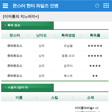
몬스터 헌터 와일즈
인벤
[이어룡의 지느러미+]
획득 정보
몬스터
난이도
획득방법
획득률
쥬라토도스
상위
유실물
★★★★★
쥬라토도스
상위
몸통 파괴
★★★★★
쥬라토도스
상위
갈무리
★★★★
쥬라토도스
상위
퀘스트
★★
사용처 (방어구)
이름
스킬
소재
이어룡의비늘+
x4