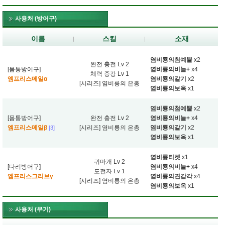
사용처 (방어구)
이름
스킬
소재
염비룡의첨예뿔
x2
완전 충전 Lv 2
[몸통방어구]
염비룡의비늘+
x4
체력 증강 Lv 1
엠프리스메일α
염비룡의갈기
x2
[시리즈] 염비룡의 은총
염비룡의보옥
x1
염비룡의첨예뿔
x2
[몸통방어구]
완전 충전 Lv 2
염비룡의비늘+
x4
엠프리스메일β
[시리즈] 염비룡의 은총
염비룡의갈기
x2
[3]
염비룡의보옥
x1
염비룡티켓
x1
귀마개 Lv 2
[다리방어구]
염비룡의비늘+
x4
도전자 Lv 1
엠프리스그리브γ
염비룡의견갑각
x4
[시리즈] 염비룡의 은총
염비룡의보옥
x1
사용처 (무기)