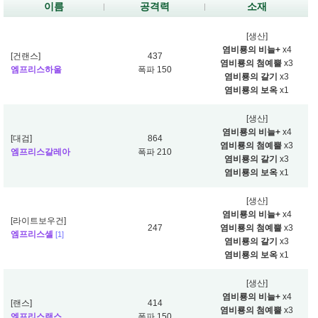
이름
공격력
소재
[생산]
염비룡의 비늘+
x4
[건랜스]
437
염비룡의 첨예뿔
x3
엠프리스하울
폭파 150
염비룡의 갈기
x3
염비룡의 보옥
x1
[생산]
염비룡의 비늘+
x4
[대검]
864
염비룡의 첨예뿔
x3
엠프리스갈레아
폭파 210
염비룡의 갈기
x3
염비룡의 보옥
x1
[생산]
염비룡의 비늘+
x4
[라이트보우건]
247
염비룡의 첨예뿔
x3
엠프리스셸
[1]
염비룡의 갈기
x3
염비룡의 보옥
x1
[생산]
염비룡의 비늘+
x4
[랜스]
414
염비룡의 첨예뿔
x3
엠프리스랜스
폭파 150