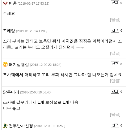
빈홍
0
(2019-02-17 17:53:12)
주세요
[답글]
꾸래랑
0
(2019-01-25 14:11:06)
꼬리 부파는 안되고 보옥만 줘서 미치겠음 징징은 과학이라던데 꼬
리좀.. 꼬리는 부파도 오질라게 안되던데 ㅜㅜ
[답글]
돼지삼겹살
0
(2018-12-09 22:18:24)
조사퀘에서 머리하고 꼬리 부파 하시면 그나마 잘 나오는거 같네요..
[답글]
닭두마리
0
(2018-12-08 19:56:40)
조사퀘 갈무리에서 1개 보상으로 1개 나옴
너무 좋고
[답글]
전투반사신경
0
(2018-12-08 11:15:50)