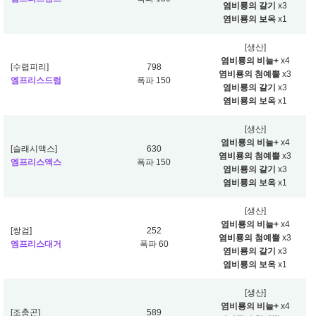
염비룡의 갈기
x3
염비룡의 보옥
x1
[생산]
염비룡의 비늘+
x4
[수렵피리]
798
염비룡의 첨예뿔
x3
엠프리스드럼
폭파 150
염비룡의 갈기
x3
염비룡의 보옥
x1
[생산]
염비룡의 비늘+
x4
[슬래시액스]
630
염비룡의 첨예뿔
x3
엠프리스액스
폭파 150
염비룡의 갈기
x3
염비룡의 보옥
x1
[생산]
염비룡의 비늘+
x4
[쌍검]
252
염비룡의 첨예뿔
x3
엠프리스대거
폭파 60
염비룡의 갈기
x3
염비룡의 보옥
x1
[생산]
염비룡의 비늘+
x4
[조충곤]
589