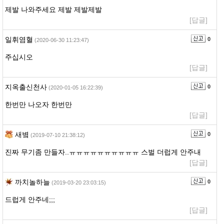
제발 나와주세요 제발 제발제발
[답글]
일휘염혈
0
(2020-06-30 11:23:47)
주십시오
[답글]
지옥출신천사
0
(2020-01-05 16:22:39)
한번만 나오자 한번만
[답글]
새볔
0
(2019-07-10 21:38:12)
진짜 무기좀 만들자..ㅠㅠㅠㅠㅠㅠㅠㅠㅠㅠ 스벌 더럽게 안주내
[답글]
까치놀하늘
0
(2019-03-20 23:03:15)
드럽게 안주네;;;
[답글]