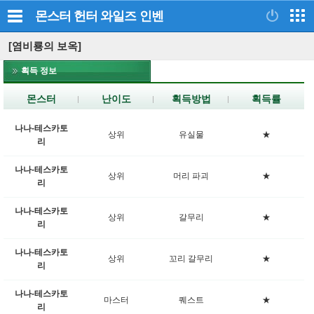
몬스터 헌터 와일즈
인벤
[염비룡의 보옥]
획득 정보
몬스터
난이도
획득방법
획득률
나나-테스카토
상위
유실물
★
리
나나-테스카토
상위
머리 파괴
★
리
나나-테스카토
상위
갈무리
★
리
나나-테스카토
상위
꼬리 갈무리
★
리
나나-테스카토
마스터
퀘스트
★
리