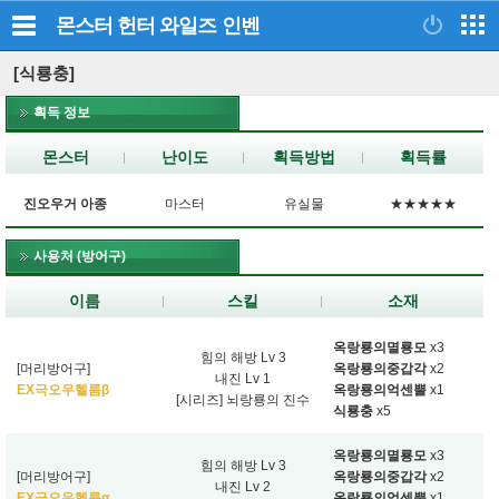
몬스터 헌터 와일즈
인벤
[식룡충]
획득 정보
몬스터
난이도
획득방법
획득률
진오우거 아종
마스터
유실물
★★★★★
사용처 (방어구)
이름
스킬
소재
옥랑룡의멸룡모
x3
힘의 해방 Lv 3
[머리방어구]
옥랑룡의중갑각
x2
내진 Lv 1
EX극오우헬름β
옥랑룡의억센뿔
x1
[시리즈] 뇌랑룡의 진수
식룡충
x5
옥랑룡의멸룡모
x3
힘의 해방 Lv 3
[머리방어구]
옥랑룡의중갑각
x2
내진 Lv 2
EX극오우헬름α
옥랑룡의억센뿔
x1