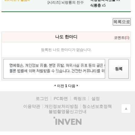
[시리즈] 뇌랑룡의 진수
식룡충
x5
목록으로
나도 한마디
코멘트(
0
)
등록된 나도 한마디가 없습니다.
이전
1
다음
로그인
PC화면
퀵링크
설정
청소년보호정책
이용약관
개인정보처리방침
▲
불법촬영물신고안내
(주)
인
벤