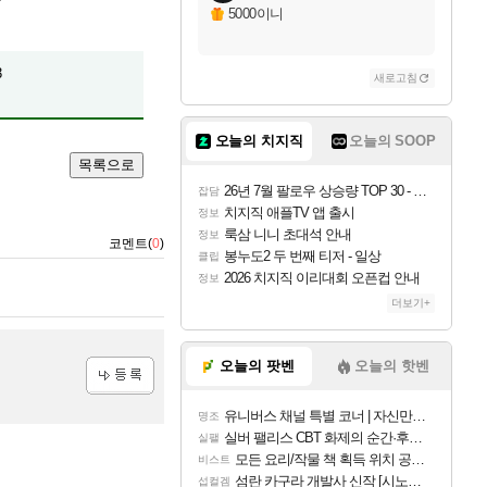
5000이니
3
새로고침
오늘의 치지직
오늘의 SOOP
목록으로
26년 7월 팔로우 상승량 TOP 30 - 월간 치지직
잡담
치지직 애플TV 앱 출시
정보
룩삼 니니 초대석 안내
정보
코멘트(
0
)
봉누도2 두 번째 티저 - 일상
클립
2026 치지직 이리대회 오픈컵 안내
정보
더보기+
오늘의 팟벤
오늘의 핫벤
등록
유니버스 채널 특별 코너 | 자신만의 스타일
명조
실버 팰리스 CBT 화제의 순간·후기 모음
실팰
모든 요리/작물 책 획득 위치 공략 (36개) - 미식가 도전과제
비스트
섬란 카구라 개발사 신작 [시노비 넥서스] 연내 출시 예정
섭컬겜