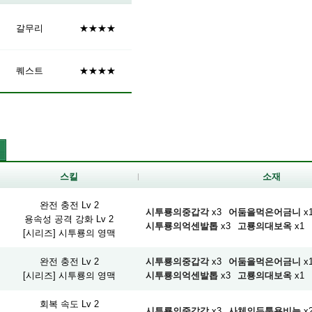
갈무리
★★★★
퀘스트
★★★★
스킬
소재
완전 충전 Lv 2
시투룡의중갑각
x3
어둠을먹은어금니
x
용속성 공격 강화 Lv 2
시투룡의억센발톱
x3
고룡의대보옥
x1
[시리즈] 시투룡의 영맥
완전 충전 Lv 2
시투룡의중갑각
x3
어둠을먹은어금니
x
[시리즈] 시투룡의 영맥
시투룡의억센발톱
x3
고룡의대보옥
x1
회복 속도 Lv 2
시투룡의중갑각
x3
사체의두툼용비늘
x