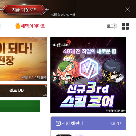
혜택.아이마트
로그인
인
벤
전
체
사
이
트
맵
월드 DB
게임 캘린더
더보기+