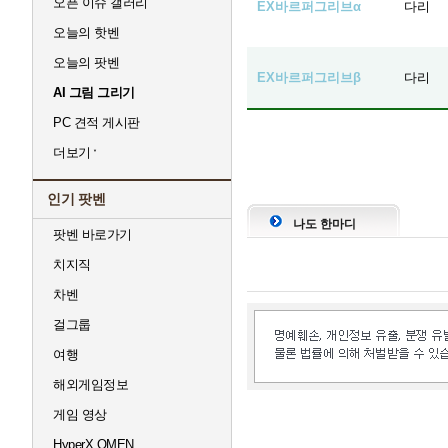
오픈 이슈 갤러리
EX바르퍼그리브α
다리
오늘의 핫벤
오늘의 팟벤
EX바르퍼그리브β
다리
AI 그림 그리기
PC 견적 게시판
더보기
인기 팟벤
나도 한마디
팟벤 바로가기
치지직
차벤
걸그룹
여행
해외게임정보
게임 영상
HyperX OMEN