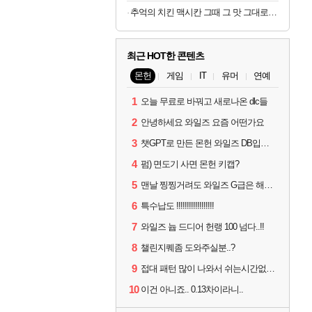
추억의 치킨 맥시칸 그때 그 맛 그대로 맥시칸 치킨 순살 봉 골라담기 2+2 총 4봉지
최근 HOT한 콘텐츠
몬헌
게임
IT
유머
연예
1
오늘 무료로 바꿔고 새로나온 dlc들
2
안녕하세요 와일즈 요즘 어떤가요
3
챗GPT로 만든 몬헌 와일즈 DB입니다.
4
펌) 면도기 사면 몬헌 키캡?
5
맨날 찡찡거려도 와일즈 G급은 해야하니까 접속 jpg
6
특수납도 !!!!!!!!!!!!!!!!!!
7
와일즈 늅 드디어 헌랭 100 넘다..!!
8
챌린지퀘좀 도와주실분..?
9
접대 패턴 많이 나와서 쉬는시간없이 빡딜한것같은데..
10
이건 아니죠.. 0.13차이라니..