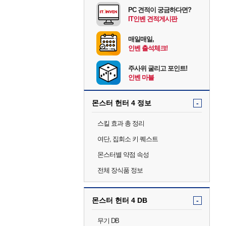
PC 견적이 궁금하다면?
IT인벤 견적게시판
매일매일,
인벤 출석체크!
주사위 굴리고 포인트!
인벤 마블
몬스터 헌터 4 정보
-
스킬 효과 총 정리
여단, 집회소 키 퀘스트
몬스터별 약점 속성
전체 장식품 정보
몬스터 헌터 4 DB
-
무기 DB