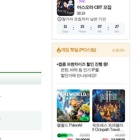
모집
아스오라 CBT 모집
08.19
참가자 모집까지 남은 기간
11
15
07
26
Days
Hours
Min
Sec
게임 핫딜 (PC/스팀)
스토어+
캡콤 프렌차이즈 할인 진행 중!
몬헌, 바하 등 인기 IP를
할인가에 만나보세요!
인벤게임즈 8월 특별 할인!
드래곤소드: 어웨이크닝 입점!
문명 7 특별 할인!
마블 투혼 파이팅 소울즈 정식출시!
귀무자: 검의 길 예약 판매 중!
비스트 오브 리인카네이션 정식 출시!
커세어 코브 출시 기념 할인!
더 렐릭 퍼스트 가디언 정식 출시
베데스다 40주년 기념 할인 중!
캡콤 일부 상품 상시 할인
스타워즈 은하계 레이서
로블록스 기프트 카드 공식 입점
인기 퍼블리셔 모음!
스팀으로 만나는 드래곤소드!
조선&고려 DLC 출시 예정
마블 히어로 총 출동&화려한 격투!
10% 할인과
게임프릭 신작 IP
해적'섬'을 발전시키자!
설화x하드코어 액션!
베데스다의 명작들을
몬헌 와일즈 & 드래곤즈 도그마2
인벤게임즈에서 10% 추가 적립
Robux를 가장 안전하고
최대 90% 할인가를 만나보세요!
네이버혜택과 함께 만나보세요!
50%할인&추가 적립까지!
네이버 포인트 혜택까지!
이니&베니 혜택까지!
네이버 혜택가와 함께 예약하세요!
할인&네이버혜택으로 만나보세요!
네이버페이 혜택과 만나보세요!
40주년 프로모션으로 만나보세요!
일부 에디션 상시 할인!
혜택으로 예약 판매 중
편안하게 충전하세요
1
1
팰월드 Palworld
옥토패스 트래블러
II Octopath Traveler I
I
5%
32,000
49,800
2