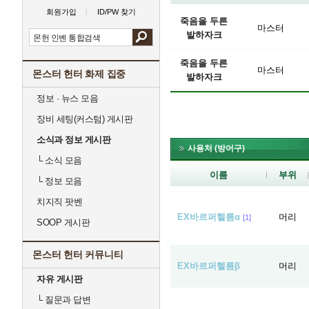
회원가입
ID/PW 찾기
죽음을 두른
마스터
발하자크
죽음을 두른
마스터
몬스터 헌터 화제 집중
발하자크
정보 · 뉴스 모음
장비 세팅(커스텀) 게시판
소식과 정보 게시판
사용처 (방어구)
└
소식 모음
이름
부위
└
정보 모음
치지직 팟벤
EX바르퍼헬름α
머리
[1]
SOOP 게시판
몬스터 헌터 커뮤니티
EX바르퍼헬름β
머리
자유 게시판
└
질문과 답변