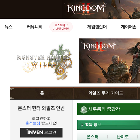
로스트아크
뉴스
커뮤니티
게임캘린더
게이머존
기대평 이벤트
홈
와일즈 무기 가이드
몬스터 헌터 와일즈 인벤
시투룡의 중갑각
로그인하고
출석보상
받으세요!
획득 정보
로그인
몬스터
난이도