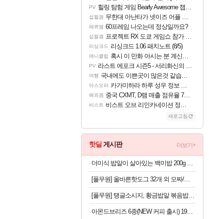
힐링 탐험 게임 Bearly Awesome 챕터 1 트레일러
PV
무한대 아난타가 넷이즈 어플 달력에 일정 등록
섭컬겜
60프레임 나오는데 정상일까요?
레퀴엠
프로젝트 RX 도쿄 게임쇼 참가 결정
섭컬겜
리싱크드 1.06 패치노트 (8/5)
리싱크드
혹시 이 만화 아시는 분 계신가요
애니클립
라스트 에포크 시즌5 - 서리화신의 분노 티저
PV
국내에도 이쁜곳이 많은것 같습니다
여행
카가미하라 하루 성우 정보 및 주요 필모
아스오라
중국 CXMT, D램 매출 점유율 7%…글로벌 4위로 부상
해외겜
비스트 오브 리인카네이션 정보/공략글 모음
비스트
새로고침
핫딜
게시판
더보기+
더미식 밥알이 살아있는 백미밥 200g 24개 외 잡곡밥류,덮밥소스7종 외
[풀무원] 올바른핫도그 32개 외 모짜/탱글/체다 골라담기
[풀무원] 탱글소시지, 황금밥알 볶음밥 등 4개(8인)
아몬드브리즈 6종(NEW 커피 출시) 190ML/950ML 10팩/24팩/48팩 중 택 1