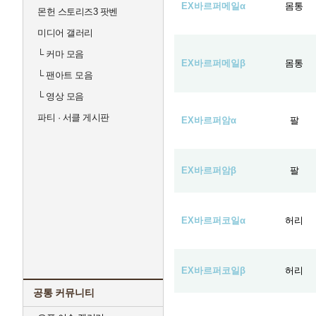
EX바르퍼메일α
몸통
몬헌 스토리즈3 팟벤
미디어 갤러리
└
커마 모음
EX바르퍼메일β
몸통
└
팬아트 모음
└
영상 모음
파티 · 서클 게시판
EX바르퍼암α
팔
EX바르퍼암β
팔
EX바르퍼코일α
허리
EX바르퍼코일β
허리
공통 커뮤니티