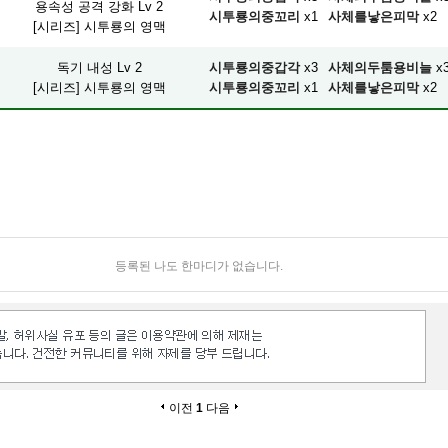
용속성 공격 강화 Lv 2
시투룡의중꼬리
x1
사체를낳은피막
x2
[시리즈] 시투룡의 영맥
독기 내성 Lv 2
시투룡의중갑각
x3
사체의두툼용비늘
x
[시리즈] 시투룡의 영맥
시투룡의중꼬리
x1
사체를낳은피막
x2
등록된 나도 한마디가 없습니다.
이전
1
다음