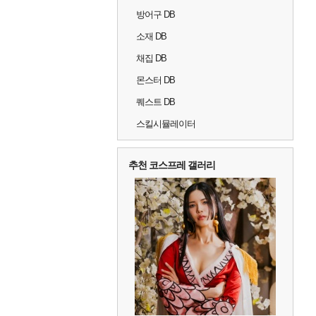
방어구 DB
소재 DB
채집 DB
몬스터 DB
퀘스트 DB
스킬시뮬레이터
추천 코스프레 갤러리