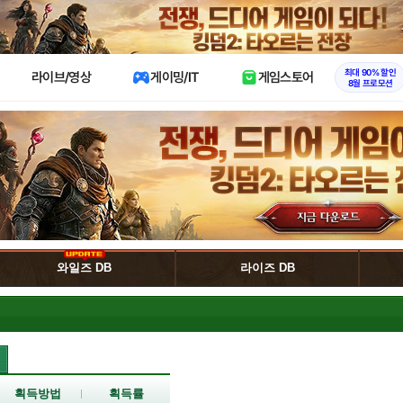
X
최대 90% 할인
라이브/영상
게이밍/IT
게임스토어
8월 프로모션
와일즈 DB
라이즈 DB
획득방법
획득률