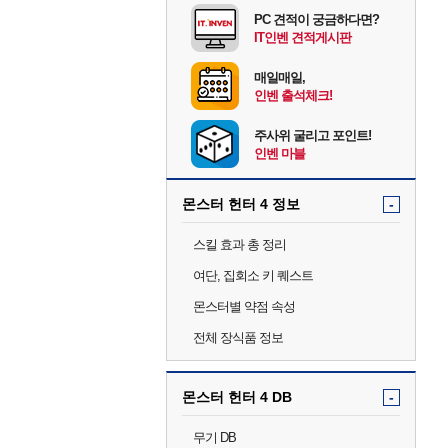
PC 견적이 궁금하다면?
IT인벤 견적게시판
매일매일,
인벤 출석체크!
주사위 굴리고 포인트!
인벤 마블
몬스터 헌터 4 정보
-
스킬 효과 총 정리
여단, 집회소 키 퀘스트
몬스터별 약점 속성
전체 장식품 정보
몬스터 헌터 4 DB
-
무기 DB