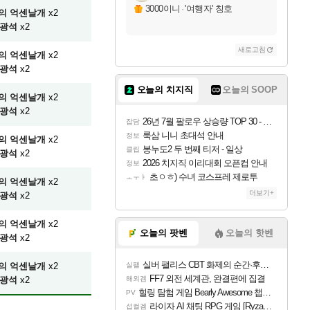
3000이니
·
'여행자' 칭호
의 억센날개
x2
광석
x2
새로고침
의 억센날개
x2
광석
x2
오늘의 치지직
오늘의 SOOP
의 억센날개
x2
광석
x2
26년 7월 팔로우 상승량 TOP 30 - 월간 치지직
잡담
룩삼 니니 초대석 안내
정보
의 억센날개
x2
봉누도2 두 번째 티저 - 일상
클립
광석
x2
2026 치지직 이리대회 오픈컵 안내
정보
초ㅇㅎ) 수녀 코스프레 제로투
ㅗㅜㅑ
의 억센날개
x2
더보기+
광석
x2
의 억센날개
x2
오늘의 팟벤
오늘의 핫벤
광석
x2
실버 팰리스 CBT 화제의 순간·후기 모음
의 억센날개
x2
실팰
FF7 외전 세계관, 완결편에 집결
광석
x2
해외겜
힐링 탐험 게임 Bearly Awesome 챕터 1 트레일러
PV
라이자 AI 채팅 RPG 게임 [RyzaChat: AI] 공개
섭컬겜