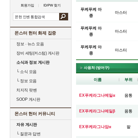
회원가입
ID/PW 찾기
푸케푸케 아
마스터
종
푸케푸케 아
마스터
몬스터 헌터 화제 집중
종
정보 · 뉴스 모음
푸케푸케 아
마스터
장비 세팅(커스텀) 게시판
종
소식과 정보 게시판
사용처 (방어구)
└
소식 모음
이름
부위
└
정보 모음
치지직 팟벤
EX푸케라그나메일α
몸통
SOOP 게시판
EX푸케라그나메일β
몸통
몬스터 헌터 커뮤니티
자유 게시판
EX푸케라그나암α
팔
└
질문과 답변