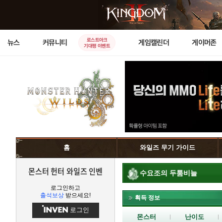
로스트아크
뉴스
커뮤니티
게임캘린더
게이머존
기대평 이벤트
홈
와일즈 무기 가이드
몬스터 헌터 와일즈 인벤
수요조의 두툼비늘
로그인하고
출석보상
받으세요!
획득 정보
로그인
몬스터
난이도