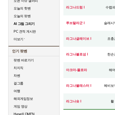
오픈 이슈 갤러리
라그나드럼 I
수렵
오늘의 핫벤
오늘의 팟벤
루브랄라군 I
슬래시
AI 그림 그리기
PC 견적 게시판
라그나글레이브 I
조충
더보기
인기 팟벤
라그나블로섬 I
한손
팟벤 바로가기
치지직
아크마-플로라
해
차벤
걸그룹
라그나블래스터 I
헤비보
여행
해외게임정보
라그나슛 I
활
게임 영상
HyperX OMEN