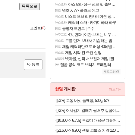
아스오라 성우 정보 및 출연작 모음
아스오라
목록으로
명조 X ??? 콜라보 예고
명조
비스트 오브 리인카네이션 정보/공략글 모음
비스트
캐릭터 소개 - 카가미하라 하루
아스오라
코멘트(
0
)
공명자 모먼트 | 수수
명조
4컷 만화 | 야간 보초는 너무 힘들어
아주프로
쿠를 먼저 보내서 기습하는 법
비스트
체험 캐릭터만으로 허상 40레벨 하이와티아 5분 컷!｜에이메스·린네·모니에 명함
명조
게임 시작 전 추천 설정
비스트
넷마블, 신작 서브컬쳐 게임 [펄 인 블루] 티저 사이트 오픈
섭컬겜
탈콥 공식 코드 브리치 트레일러
PV
새로고침
등록
핫딜
게시판
더보기+
[53%] 교동 버섯 들깨탕, 500g, 5개
[72%] 어사김치 알배기 쌈배추 겉절이, 2kg, 1개
[10,800 -> 6,732] 루엘디 대용량 디퓨저 500ml
[21,500 -> 9,900] 센토 고불소 치약 120g x 4개