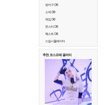
방어구 DB
소재 DB
채집 DB
몬스터 DB
퀘스트 DB
스킬시뮬레이터
추천 코스프레 갤러리