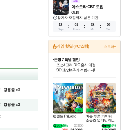
모집
아스오라 CBT 모집
08.19
참가자 모집까지 남은 기간
12
01
38
05
Days
Hours
Min
Sec
게임 핫딜 (PC/스팀)
스토어+
문명 7 특별 할인!
조선&고려 DLC 출시 예정
50%할인&추가 적립까지!
귀무자: 검의 길 예약 판매 중!
인벤게임즈 8월 특별 할인!
드래곤소드: 어웨이크닝 입점!
비스트 오브 리인카네이션 정식 출시!
커세어 코브 출시 기념 할인!
더 렐릭 퍼스트 가디언 정식 출시
베데스다 40주년 기념 할인 중!
마블 투혼 파이팅 소울즈 예약 판매 중!
캡콤 프렌차이즈 할인 진행 중!
캡콤 일부 상품 상시 할인
스타워즈 은하계 레이서
로블록스 기프트 카드 공식 입점
10% 할인과
인기 퍼블리셔 모음!
스팀으로 만나는 드래곤소드!
게임프릭 신작 IP
해적'섬'을 발전시키자!
설화x하드코어 액션!
베데스다의 명작들을
마블 히어로 총 출동&화려한 격투!
몬헌, 바하 등 인기 IP를
몬헌 와일즈 & 드래곤즈 도그마2
인벤게임즈에서 10% 추가 적립
Robux를 가장 안전하고
이니&베니 혜택까지!
최대 90% 할인가를 만나보세요!
네이버혜택과 함께 만나보세요!
네이버 혜택가와 함께 예약하세요!
할인&네이버혜택으로 만나보세요!
네이버페이 혜택과 만나보세요!
40주년 프로모션으로 만나보세요!
네이버 포인트 혜택까지!
할인가에 만나보세요!
일부 에디션 상시 할인!
혜택으로 예약 판매 중
편안하게 충전하세요
2
강용골
x3
2
강용골
x3
팰월드 Palworld
마블 투혼 파이팅
2
소울즈 얼티밋 에디
션 예약구매 MARV
5%
32,000
5%
EL Tokon Fighting S