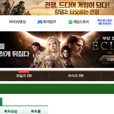
X
최대 90% 할인
라이브/영상
게이밍/IT
게임스토어
8월 프로모션
와일즈 DB
라이즈 DB
획득방법
획득률