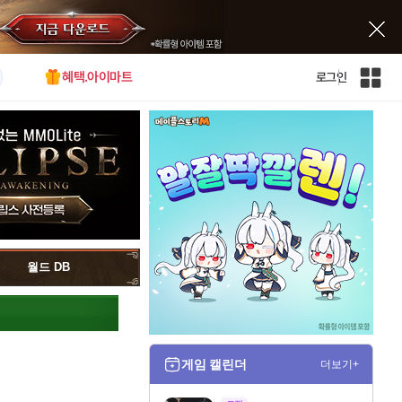
혜택.아이마트
로그인
인
벤
전
체
사
이
트
맵
월드 DB
게임 캘린더
더보기+