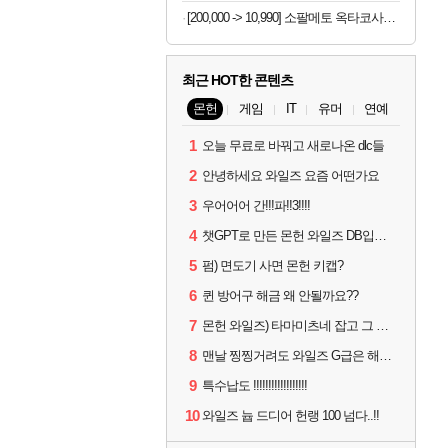
[200,000 -> 10,990] 소팔메토 옥타코사놀 포맨 x 2박스
최근 HOT한 콘텐츠
몬헌
게임
IT
유머
연예
1
오늘 무료로 바꿔고 새로나온 dlc들
2
안녕하세요 와일즈 요즘 어떤가요
3
우어어어 간!!!파!!3!!!!
4
챗GPT로 만든 몬헌 와일즈 DB입니다.
5
펌) 면도기 사면 몬헌 키캡?
6
퀸 방어구 해금 왜 안될까요??
7
몬헌 와일즈) 타마미츠네 잡고 그 뒤로 안했는데 복귀하려면 뭐부터..?
8
맨날 찡찡거려도 와일즈 G급은 해야하니까 접속 jpg
9
특수납도 !!!!!!!!!!!!!!!!!!
10
와일즈 늅 드디어 헌랭 100 넘다..!!