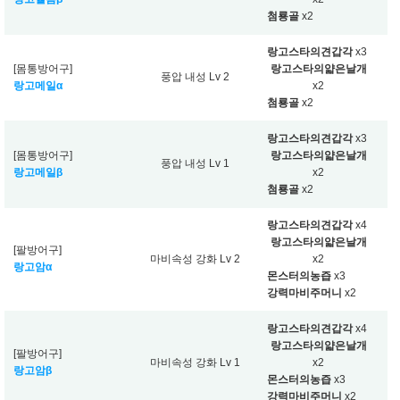
첨룡골
x2
랑고스타의견갑각
x3
[몸통방어구]
랑고스타의얇은날개
풍압 내성 Lv 2
랑고메일α
x2
첨룡골
x2
랑고스타의견갑각
x3
[몸통방어구]
랑고스타의얇은날개
풍압 내성 Lv 1
랑고메일β
x2
첨룡골
x2
랑고스타의견갑각
x4
랑고스타의얇은날개
[팔방어구]
마비속성 강화 Lv 2
x2
랑고암α
몬스터의농즙
x3
강력마비주머니
x2
랑고스타의견갑각
x4
랑고스타의얇은날개
[팔방어구]
마비속성 강화 Lv 1
x2
랑고암β
몬스터의농즙
x3
강력마비주머니
x2