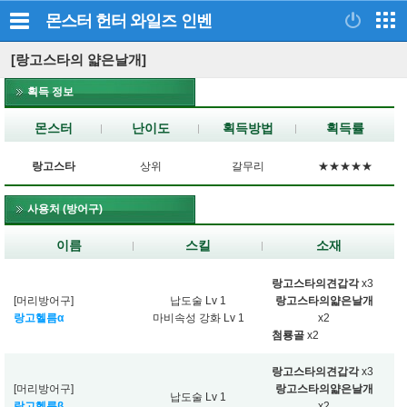
몬스터 헌터 와일즈
인벤
[랑고스타의 얇은날개]
획득 정보
몬스터
난이도
획득방법
획득률
랑고스타
상위
갈무리
★★★★★
사용처 (방어구)
이름
스킬
소재
랑고스타의견갑각
x3
[머리방어구]
납도술 Lv 1
랑고스타의얇은날개
랑고헬름α
마비속성 강화 Lv 1
x2
첨룡골
x2
랑고스타의견갑각
x3
[머리방어구]
랑고스타의얇은날개
납도술 Lv 1
랑고헬름β
x2