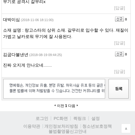
무기로 공격시 갈무리x
[답글]
대박이심
0
(2018-11-06 18:11:00)
소재 설명 : 랑고스타의 상위 소재. 갈무리로 입수할 수 있다. 재질이
가볍고 날카로워 무기에 잘 사용된다.
[답글]
김굽다불낸년
0
(2018-08-19 09:44:25)
진짜 오지게 안나오네.......
[답글]
이전
1
다음
로그인
PC화면
퀵링크
설정
청소년보호정책
이용약관
개인정보처리방침
▲
불법촬영물신고안내