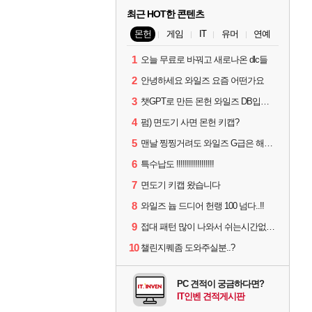
최근 HOT한 콘텐츠
몬헌
게임
IT
유머
연예
1
오늘 무료로 바꿔고 새로나온 dlc들
2
안녕하세요 와일즈 요즘 어떤가요
3
챗GPT로 만든 몬헌 와일즈 DB입니다.
4
펌) 면도기 사면 몬헌 키캡?
5
맨날 찡찡거려도 와일즈 G급은 해야하니까 접속 jpg
6
특수납도 !!!!!!!!!!!!!!!!!!
7
면도기 키캡 왔습니다
8
와일즈 늅 드디어 헌랭 100 넘다..!!
9
접대 패턴 많이 나와서 쉬는시간없이 빡딜한것같은데..
10
챌린지퀘좀 도와주실분..?
PC 견적이 궁금하다면?
IT인벤 견적게시판