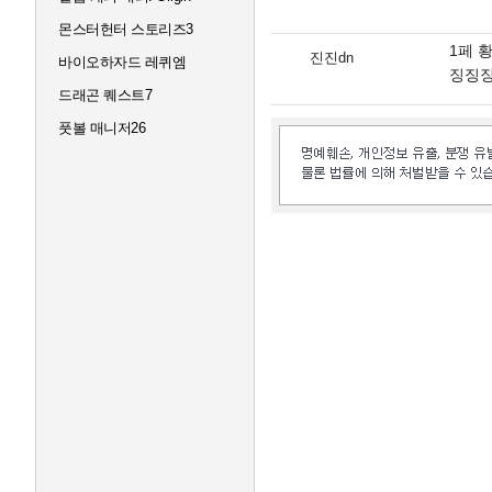
몬스터헌터 스토리즈3
1페 
진진dn
바이오하자드 레퀴엠
징징
드래곤 퀘스트7
풋볼 매니저26