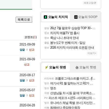
새로고침
오늘의 치지직
오늘의 SOOP
목록으로
26년 7월 팔로우 상승량 TOP 30 - 월간 치지직
잡담
치지직 애플TV 앱 출시
정보
코멘트(
6
)
룩삼 니니 초대석 안내
정보
봉누도2 두 번째 티저 - 일상
클립
2021-09-09
2026 치지직 이리대회 오픈컵 안내
정보
답글
신고
더보기+
2021-09-09
신고
오늘의 팟벤
오늘의 핫벤
2020-08-17
프롤로그 테스트를 마치고.. (feat. 리아)
리밋제로
답글
신고
여기서 R1 뭘 말하는거고 R2가 뭘말하는걸까요?
명조
명조
명조
2020-05-07
선생님들 차 시동 끌 때 꾸르륵소리나는데
차벤
답글
신고
라스트 에포크 시즌5 - 서리화신의 분노 티저
PV
유니버스 채널 특별 코너 | 자신만의 스타일
명조
2020-04-28
동해바다 추암해수욕장
여행