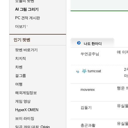
오늘의 팟벤
AI 그림 그리기
PC 견적 게시판
더보기
인기 팟벤
나도 한마디
팟벤 바로가기
얘 이
쑤연공주님
치지직
차벤
2
turncoat
걸그룹
마
여행
행운 
moverex
해외게임정보
게임 영상
유실물
김둘기
HyperX OMEN
브이 라이징
유실물
충곤과활
일곱 개의 대죄: Origin