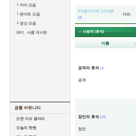
└
커마 모음
EX맘가이라그리브β
└
팬아트 모음
다리
[3]
└
영상 모음
사용처 (호석)
파티 · 서클 게시판
이름
공격의 호석
[2]
공격
공통 커뮤니티
장인의 호석
[19]
오픈 이슈 갤러리
오늘의 핫벤
장인