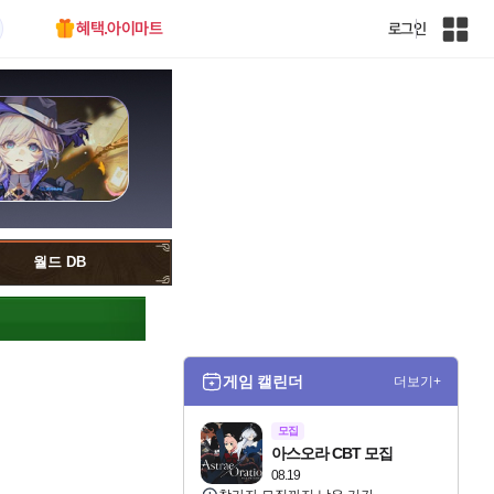
혜택.아이마트
로그인
인
벤
전
체
사
이
트
맵
월드 DB
게임 캘린더
더보기+
모집
아스오라 CBT 모집
08.19