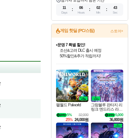
참가자 모집까지 남은 기간
11
06
02
42
Days
Hours
Min
Sec
게임 핫딜 (PC/스팀)
스토어+
문명 7 특별 할인!
조선&고려 DLC 출시 예정
50%할인&추가 적립까지!
인벤게임즈 8월 특별 할인!
드래곤소드: 어웨이크닝 입점!
마블 투혼 파이팅 소울즈 정식출시!
귀무자: 검의 길 예약 판매 중!
비스트 오브 리인카네이션 정식 출시!
커세어 코브 출시 기념 할인!
더 렐릭 퍼스트 가디언 정식 출시
베데스다 40주년 기념 할인 중!
캡콤 프렌차이즈 할인 진행 중!
캡콤 일부 상품 상시 할인
스타워즈 은하계 레이서
로블록스 기프트 카드 공식 입점
인기 퍼블리셔 모음!
스팀으로 만나는 드래곤소드!
마블 히어로 총 출동&화려한 격투!
10% 할인과
게임프릭 신작 IP
해적'섬'을 발전시키자!
설화x하드코어 액션!
베데스다의 명작들을
몬헌, 바하 등 인기 IP를
몬헌 와일즈 & 드래곤즈 도그마2
인벤게임즈에서 10% 추가 적립
Robux를 가장 안전하고
최대 90% 할인가를 만나보세요!
네이버혜택과 함께 만나보세요!
네이버 포인트 혜택까지!
이니&베니 혜택까지!
네이버 혜택가와 함께 예약하세요!
할인&네이버혜택으로 만나보세요!
네이버페이 혜택과 만나보세요!
40주년 프로모션으로 만나보세요!
할인가에 만나보세요!
일부 에디션 상시 할인!
혜택으로 예약 판매 중
편안하게 충전하세요
2
팰월드 Palworld
그랑블루 판타지 리
2
링크 엔드리스 라그
나로크 업그레이드
5%
32,000
5,000
킷 Granblue Fantasy
25%
24,000원
36,800원
Relink Endless Ragn
arok Upgrade Kit DL
2
C