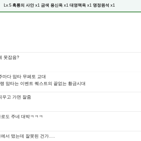
Lv.5
흑룡의 사안
x1
금색 용신옥
x1
대영맥옥
x1
명정원석
x1
제 못잡음?
주마다 맘타 무페토 교대
랭 맘타는 이벤트 퀘스트의 끝없는 황금시대
띄우고 가면 잘줌
로도 주네 대박ㅋㅋㅋ
에서 떴는데 잘못된 건가.....