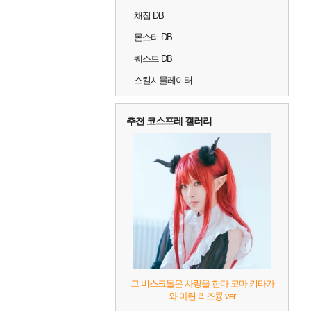
채집 DB
몬스터 DB
퀘스트 DB
스킬시뮬레이터
추천 코스프레 갤러리
그 비스크돌은 사랑을 한다 코마 키타가
와 마린 리즈큥 ver