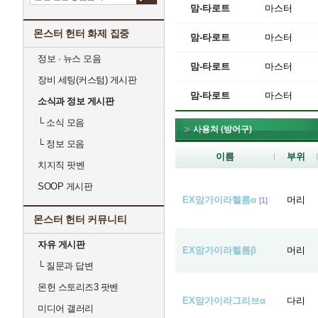
맘-타로트
마스터
몬스터 헌터 화제 집중
맘-타로트
마스터
정보 · 뉴스 모음
맘-타로트
마스터
장비 세팅(커스텀) 게시판
맘-타로트
마스터
소식과 정보 게시판
└
소식 모음
사용처 (방어구)
└
정보 모음
이름
부위
치지직 팟벤
SOOP 게시판
EX맘가이라헬름α
머리
[1]
몬스터 헌터 커뮤니티
자유 게시판
EX맘가이라헬름β
머리
└
질문과 답변
몬헌 스토리즈3 팟벤
EX맘가이라그리브α
다리
미디어 갤러리