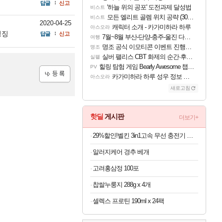
답글
신고
'하늘 위의 공포' 도전과제 달성법
비스트
모든 엘리트 골렘 위치 공략 (30개) - 방랑 결투가
비스트
2020-04-25
캐릭터 소개 - 카가미하라 하루
아스오라
징징
답글
신고
7월~8월 부산-단양-충주-울진 다녀왔어요~
여행
명조 공식 이모티콘 이벤트 진행해봤습니다! 참여부터 추첨까지????
명조
실버 팰리스 CBT 화제의 순간·후기 모음
실팰
힐링 탐험 게임 Bearly Awesome 챕터 1 트레일러
PV
카가미하라 하루 성우 정보 및 주요 필모
아스오라
등록
새로고침
핫딜
게시판
더보기+
29%할인!벨킨 3in1고속 무선 충전기 갤럭시S26 아이폰17 호환
알러지케어 경추 베개
고려홍삼정 100포
찹쌀누룽지 288g x 4개
셀렉스 프로틴 190ml x 24팩