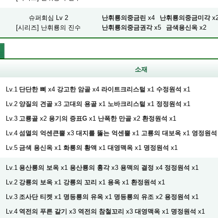
슈퍼회심 Lv 2
난휘룡의중금린
x4
난휘룡의중금미각
x
[시리즈] 난휘룡의 진수
난휘룡의중금권각
x5
금색용신옥
x2
소재
Lv.1
단단한 뼈
x4
강고한 암골
x4
라이트크리스털
x1
수정원석
x1
Lv.2
양질의 견골
x3
고대의 용골
x1
노바크리스털
x1
정정원석
x1
Lv.3
고룡골
x2
용기의 증표G
x1
난폭한 만골
x2
환정원석
x1
Lv.4
섬멸의 억센큰뿔
x3
대지를 뚫는 억센뿔
x1
고룡의 대보옥
x1
영정원석
Lv.5
금색 용신옥
x1
화룡의 황액
x1
대영맥옥
x1
명정원석
x1
Lv.1
용산룡의 보옥
x1
용산룡의 흉각
x3
용맥의 결정
x4
정정원석
x1
Lv.2
강룡의 보옥
x1
강룡의 꼬리
x1
용옥
x1
환정원석
x1
Lv.3
조사단 티켓
x1
명등룡의 유옥
x1
명등룡의 유조
x2
용정원석
x1
Lv.4
역전의 푸른 갈기
x3
역전의 참철꼬리
x3
대영맥옥
x1
명정원석
x1