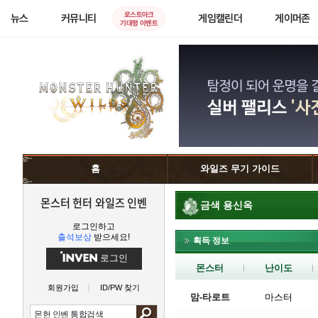
로스트아크
뉴스
커뮤니티
게임캘린더
게이머존
기대평 이벤트
홈
와일즈 무기 가이드
몬스터 헌터 와일즈 인벤
금색 용신옥
로그인하고
출석보상
받으세요!
획득 정보
로그인
몬스터
난이도
회원가입
ID/PW 찾기
맘-타로트
마스터