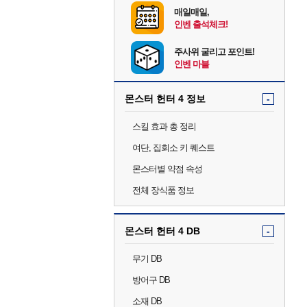
매일매일,
인벤 출석체크!
주사위 굴리고 포인트!
인벤 마블
몬스터 헌터 4 정보
-
스킬 효과 총 정리
여단, 집회소 키 퀘스트
몬스터별 약점 속성
전체 장식품 정보
몬스터 헌터 4 DB
-
무기 DB
방어구 DB
소재 DB