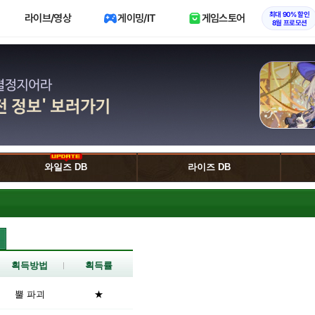
최대 90% 할인
라이브/영상
게이밍/IT
게임스토어
8월 프로모션
와일즈 DB
라이즈 DB
획득방법
획득률
뿔 파괴
★