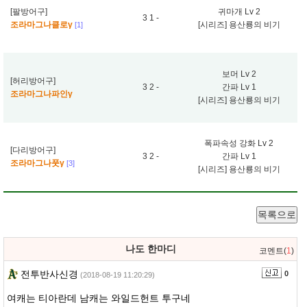
[팔방어구]
귀마개 Lv 2
3 1 -
조라마그나클로γ
[시리즈] 용산룡의 비기
[1]
보머 Lv 2
[허리방어구]
3 2 -
간파 Lv 1
조라마그나파인γ
[시리즈] 용산룡의 비기
폭파속성 강화 Lv 2
[다리방어구]
3 2 -
간파 Lv 1
조라마그나풋γ
[3]
[시리즈] 용산룡의 비기
목록으로
나도 한마디
코멘트(
1
)
전투반사신경
0
(2018-08-19 11:20:29)
여캐는 티아란데 남캐는 와일드헌트 투구네