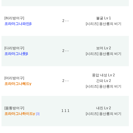
[허리방어구]
불굴 Lv 1
2 - -
조라마그나파인β
[시리즈] 용산룡의 비기
[다리방어구]
보머 Lv 2
2 - -
조라마그나풋β
[시리즈] 용산룡의 비기
풍압 내성 Lv 2
[머리방어구]
2 - -
간파 Lv 2
조라마그나헤드γ
[시리즈] 용산룡의 비기
[몸통방어구]
내진 Lv 2
1 1 1
조라마그나하이드γ
[시리즈] 용산룡의 비기
[3]