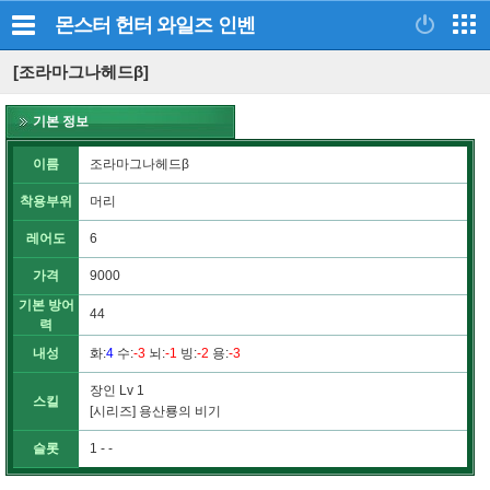
몬스터 헌터 와일즈
인벤
[조라마그나헤드β]
기본 정보
이름
조라마그나헤드β
착용부위
머리
레어도
6
가격
9000
기본 방어
44
력
내성
화
:
4
수
:
-3
뇌
:
-1
빙
:
-2
용
:
-3
장인 Lv 1
스킬
[시리즈] 용산룡의 비기
슬롯
1 - -