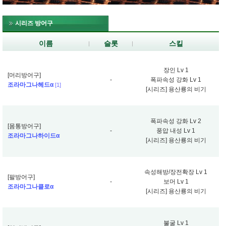
시리즈 방어구
이름
슬롯
스킬
장인 Lv 1
[머리방어구]
-
폭파속성 강화 Lv 1
조라마그나헤드α
[1]
[시리즈] 용산룡의 비기
폭파속성 강화 Lv 2
[몸통방어구]
-
풍압 내성 Lv 1
조라마그나하이드α
[시리즈] 용산룡의 비기
속성해방/장전확장 Lv 1
[팔방어구]
-
보머 Lv 1
조라마그나클로α
[시리즈] 용산룡의 비기
불굴 Lv 1