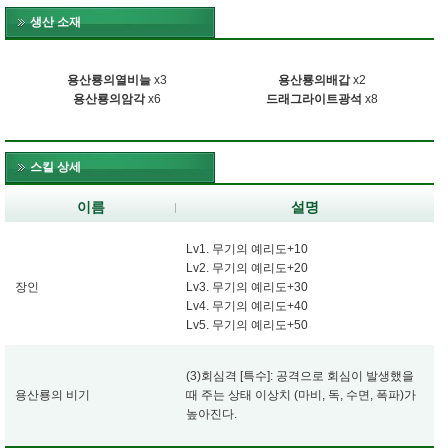
생산 소재
용산룡의열비늘
x3
용산룡의배갑
x2
용산룡의암각
x6
드래그라이트광석
x8
스킬 상세
이름
설명
Lv1. 무기의 예리도+10
Lv2. 무기의 예리도+20
장인
Lv3. 무기의 예리도+30
Lv4. 무기의 예리도+40
Lv5. 무기의 예리도+50
(3)회심격 [특수]: 공격으로 회심이 발생했을
용산룡의 비기
때 주는 상태 이상치 (마비, 독, 수면, 폭파)가
높아진다.